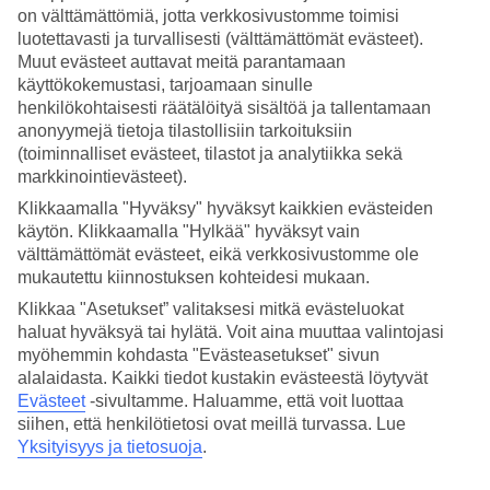
on välttämättömiä, jotta verkkosivustomme toimisi
Hae
luotettavasti ja turvallisesti (välttämättömät evästeet).
Muut evästeet auttavat meitä parantamaan
käyttökokemustasi, tarjoamaan sinulle
henkilökohtaisesti räätälöityä sisältöä ja tallentamaan
anonyymejä tietoja tilastollisiin tarkoituksiin
Olet nyt kohdassa
(toiminnalliset evästeet, tilastot ja analytiikka sekä
Etusivu
markkinointievästeet).
Matkat
Klikkaamalla "Hyväksy" hyväksyt kaikkien evästeiden
Montenegro
Äkkilähdöt
käytön. Klikkaamalla "Hylkää" hyväksyt vain
välttämättömät evästeet, eikä verkkosivustomme ole
Äkkilähdöt Montenegro
mukautettu kiinnostuksen kohteidesi mukaan.
Klikkaa "Asetukset” valitaksesi mitkä evästeluokat
haluat hyväksyä tai hylätä. Voit aina muuttaa valintojasi
Haluatko reissuun helposti ja nopeasti? Katso
äkkilähdöt
kohteeseen
Montenegro
eli lomat lähiviikoille suorilla lennoilla tältä sivulta. Kun
myöhemmin kohdasta "Evästeasetukset" sivun
löydät sopivan äkkilähdön, varaa matkasi heti. Äkkilähdöillä
alalaidasta. Kaikki tiedot kustakin evästeestä löytyvät
paikkoja on rajoitetusti ja edullisimmat matkat myydään nopeasti!
Evästeet
-sivultamme.
Haluamme, että voit luottaa
Huomioithan, että äkkilähtöjä Montenegroon ei ole aina tarjolla.
siihen, että henkilötietosi ovat meillä turvassa. Lue
Yksityisyys ja tietosuoja
.
Hotellivinkit