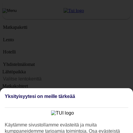
Matkapaketti
Lento
Hotelli
Yhdistelmälomat
Lähtöpaikka
Matkakohteet
Kohteet
Yksityisyytesi on meille tärkeää
Lähtöpäivä
Matkan kesto
1 viikko
Käytämme sivustollamme evästeitä ja muita
Matkustajien lukumäärä
kumppaneidemme tarjoamia toimintoja. Osa evästeistä