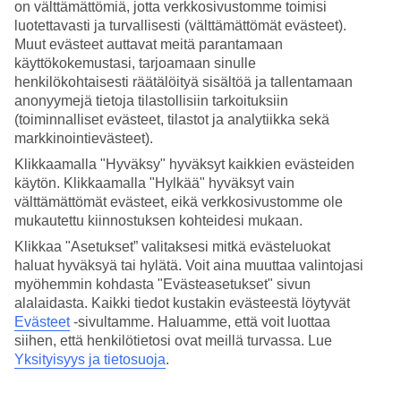
on välttämättömiä, jotta verkkosivustomme toimisi
luotettavasti ja turvallisesti (välttämättömät evästeet).
Hae
Muut evästeet auttavat meitä parantamaan
käyttökokemustasi, tarjoamaan sinulle
henkilökohtaisesti räätälöityä sisältöä ja tallentamaan
anonyymejä tietoja tilastollisiin tarkoituksiin
Olet nyt kohdassa
(toiminnalliset evästeet, tilastot ja analytiikka sekä
Etusivu
markkinointievästeet).
Matkat
Klikkaamalla "Hyväksy" hyväksyt kaikkien evästeiden
Montenegro
käytön. Klikkaamalla "Hylkää" hyväksyt vain
All Inclusive
välttämättömät evästeet, eikä verkkosivustomme ole
mukautettu kiinnostuksen kohteidesi mukaan.
All Inclusive Montenegro
Klikkaa "Asetukset” valitaksesi mitkä evästeluokat
haluat hyväksyä tai hylätä. Voit aina muuttaa valintojasi
All Inclusive
+
Montenegro
= helppo ja huoleton loma! All
myöhemmin kohdasta "Evästeasetukset" sivun
Inclusivessa matkan hintaan kuuluvat ateriat, juomat ja erilaisia
alalaidasta. Kaikki tiedot kustakin evästeestä löytyvät
aktiviteetteja, joten lomailet ilman huolta ravintolalaskuista. All
Evästeet
-sivultamme.
Haluamme, että voit luottaa
Inclusive -hotellissa vietät taatusti rentouttavan loman, jossa voit
keskittyä tärkeimpään eli nauttimaan. Tarkemmat tiedot All
siihen, että henkilötietosi ovat meillä turvassa. Lue
Inclusiveen sisältyvistä palveluista löydät kunkin hotellin kohdalta.
Yksityisyys ja tietosuoja
.
Hotellivinkit