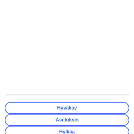
Valmis
Matkakohteet
Tyhjennä
Valmis
Lähtöpäivä
Ma
Ti
Ke
To
Pe
La
Su
Onko lähtöpäivässäsi joustoa?
Vain valittu lähtöpäivä
+/- 3 päivää
+/- 7 päivää
+/- 14 päivää
Tyhjennä
Valmis
Matkustajien lukumäärä
Huoneiden lukumäärä
Valitse sopivin
Hyväksy
Aikuista
2
Asetukset
Lasta (0–17)
0
Hylkää
Tyhjennä