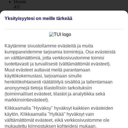
Huone
4/5
Palvelu
4.2/5
Yksityisyytesi on meille tärkeää
Nukkuminen
4.2/5
Hinta-laatusuhde
3.9/5
Käytämme sivustollamme evästeitä ja muita
Hotelliesittely
kumppaneidemme tarjoamia toimintoja. Osa evästeistä
on välttämättömiä, jotta verkkosivustomme toimisi
5*
luotettavasti ja turvallisesti (välttämättömät evästeet).
Paikallinen luokitus
Muut evästeet auttavat meitä parantamaan
WiFi
käyttökokemustasi, tarjoamaan sinulle
henkilökohtaisesti räätälöityä sisältöä ja tallentamaan
Rantahotelli – spa ja kolme tenniskenttää
anonyymejä tietoja tilastollisiin tarkoituksiin
(toiminnalliset evästeet, tilastot ja analytiikka sekä
Pestana Alvor Praia Premium Beach & Golf Resort sijaitsee rannan
äärellä, Três Irmãos -rannan yläpuolella olevilla kallioilla Alvorin
markkinointievästeet).
eteläpuolella. Hotellilla on suuri allasalue, spa, hyvä palvelu ja
Klikkaamalla "Hyväksy" hyväksyt kaikkien evästeiden
näkymät merelle lähes koko hotellialueelta. Hotellilla on myös
käytön. Klikkaamalla "Hylkää" hyväksyt vain
kuntosali ja useita tenniskenttiä.
välttämättömät evästeet, eikä verkkosivustomme ole
Ja jos olet aikeissa
vuokrata auton Algarven lomallesi
, on hotellilla
mukautettu kiinnostuksen kohteidesi mukaan.