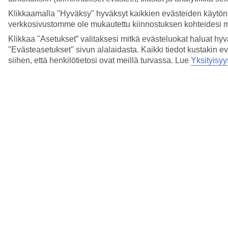
Klikkaamalla "Hyväksy" hyväksyt kaikkien evästeiden käytön.
verkkosivustomme ole mukautettu kiinnostuksen kohteidesi 
Klikkaa "Asetukset” valitaksesi mitkä evästeluokat haluat hy
"Evästeasetukset" sivun alalaidasta. Kaikki tiedot kustakin ev
siihen, että henkilötietosi ovat meillä turvassa. Lue
Yksityisyy
5/16