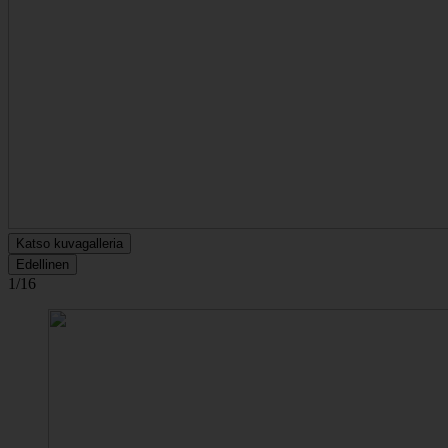
Katso kuvagalleria
Edellinen
1/16