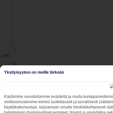
4/16
Yksityisyytesi on meille tärkeää
Käytämme sivustollamme evästeitä ja muita kumppaneidemme t
verkkosivustomme toimisi luotettavasti ja turvallisesti (vält
käyttökokemustasi, tarjoamaan sinulle henkilökohtaisesti räätä
tarkoituksiin (toiminnalliset evästeet, tilastot ja analytiikka s