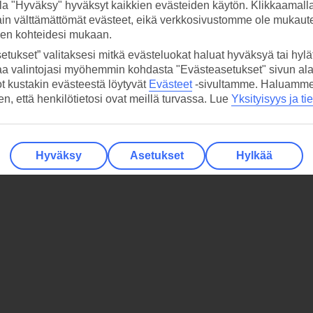
la "Hyväksy" hyväksyt kaikkien evästeiden käytön. Klikkaamall
ain välttämättömät evästeet, eikä verkkosivustomme ole mukaute
sen kohteidesi mukaan.
etukset” valitaksesi mitkä evästeluokat haluat hyväksyä tai hylät
aa valintojasi myöhemmin kohdasta "Evästeasetukset" sivun ala
ot kustakin evästeestä löytyvät
Evästeet
-sivultamme.
Haluamme, 
hen, että henkilötietosi ovat meillä turvassa. Lue
Yksityisyys ja ti
Hyväksy
Asetukset
Hylkää