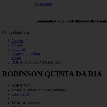
Lomamatkat
Lennot
Pelkkä hotelli
Tarjouk
Olet nyt kohdassa
Etusivu
Matkat
Portugali
Algarven rannikko
Tavira
ROBINSON QUINTA DA RIA
ROBINSON QUINTA DA RIA
ROBINSON
Tavira, Algarven rannikko, Portugali
Care Travel
TUIn asiakasarvio: