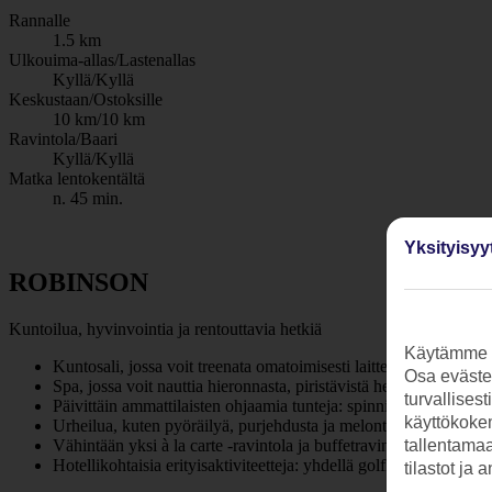
Rannalle
1.5 km
Ulkouima-allas/Lastenallas
Kyllä/Kyllä
Keskustaan/Ostoksille
10 km/10 km
Ravintola/Baari
Kyllä/Kyllä
Matka lentokentältä
n. 45 min.
Yksityisyy
ROBINSON
Kuntoilua, hyvinvointia ja rentouttavia hetkiä
Käytämme s
Kuntosali, jossa voit treenata omatoimisesti laitteilla ja vapailla 
Osa evästei
Spa, jossa voit nauttia hieronnasta, piristävistä hemmotteluhetk
turvallises
Päivittäin ammattilaisten ohjaamia tunteja: spinning, step, jooga
käyttökokem
Urheilua, kuten pyöräilyä, purjehdusta ja melontaa maksuttomi
Vähintään yksi à la carte -ravintola ja buffetravintola, jossa
tallentamaan
Hotellikohtaisia erityisaktiviteetteja: yhdellä golfkenttä tai suure
tilastot ja 