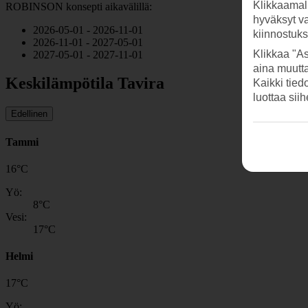
Klikkaamal
ROBINSON konsepti aikavälillä:
hyväksyt v
2026-05-01 - 2026-11-01
kiinnostuk
2026-11-01 - 2027-05-01
Klikkaa "As
2027-05-01 - 2027-11-01
aina muutt
Keskilämpötila Tavira
Kaikki tied
luottaa sii
Edellinen
Tammi
16
°
C
Yö:
8
°C
Vesi:
17
°C
Helmi
17
°
C
Yö: