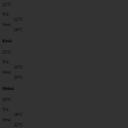
22
°
C
Yö:
12
°C
Vesi:
18
°C
Kesä
25
°
C
Yö:
16
°C
Vesi:
20
°C
Heinä
29
°
C
Yö:
18
°C
Vesi:
22
°C