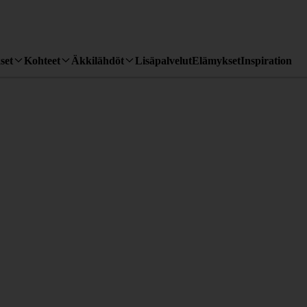
set
Kohteet
Äkkilähdöt
Lisäpalvelut
Elämykset
Inspiration