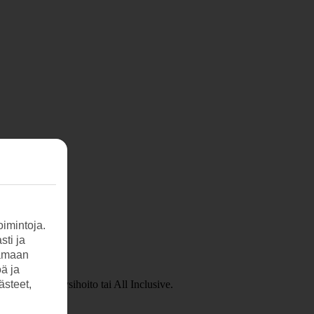
imintoja.
sti ja
tamaan
öä ja
ltyy joko täysihoito tai All Inclusive.
ästeet,