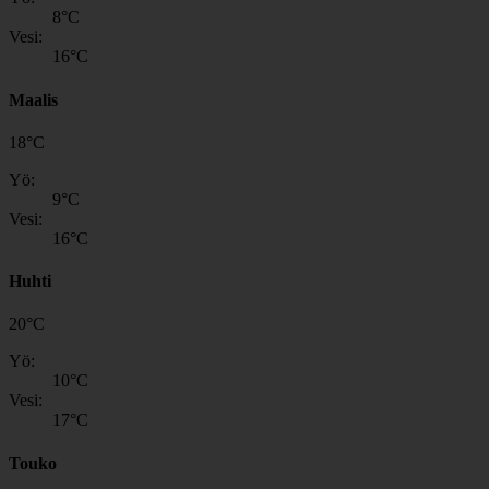
8
°C
Vesi:
16
°C
Maalis
18
°
C
Yö:
9
°C
Vesi:
16
°C
Huhti
20
°
C
Yö:
10
°C
Vesi:
17
°C
Touko