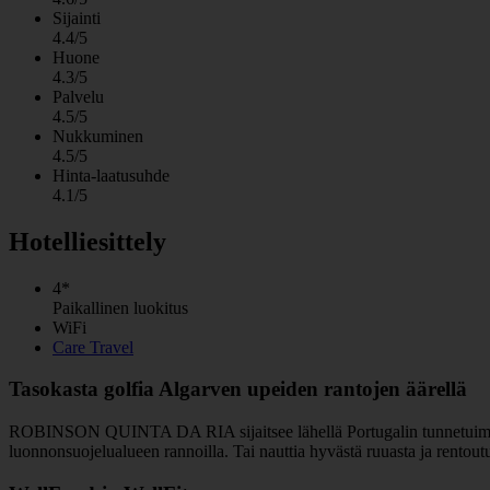
Sijainti
4.4/5
Huone
4.3/5
Palvelu
4.5/5
Nukkuminen
4.5/5
Hinta-laatusuhde
4.1/5
Hotelliesittely
4*
Paikallinen luokitus
WiFi
Care Travel
Tasokasta golfia Algarven upeiden rantojen äärellä
ROBINSON QUINTA DA RIA sijaitsee lähellä Portugalin tunnetuimpia go
luonnonsuojelualueen rannoilla. Tai nauttia hyvästä ruuasta ja rentoutu