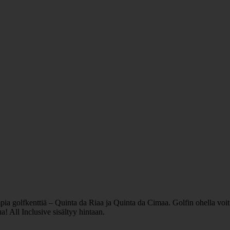
lfkenttiä – Quinta da Riaa ja Quinta da Cimaa. Golfin ohella voit pe
a! All Inclusive sisältyy hintaan.