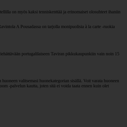
lilla on myös kaksi tenniskenttää ja erinomaiset olosuhteet ihaniin
 Ravintola A Pousadassa on tarjolla monipuolisia à la carte -ruokia
hättävään portugalilaiseen Taviran pikkukaupunkiin vain noin 15
uoneen valitsemasi huonekategorian sisällä. Voit varata huoneen
m -palvelun kautta, joten sitä ei voida taata ennen kuin olet