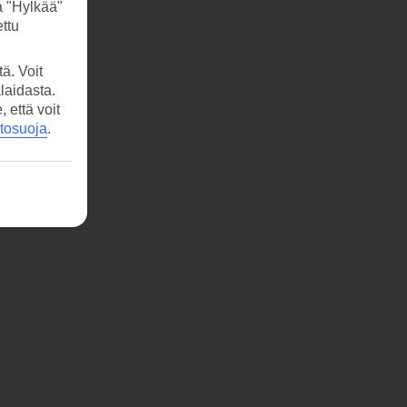
a "Hylkää"
ttu
ä. Voit
laidasta.
että voit
etosuoja
.