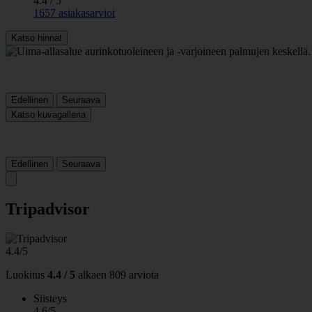
4.4 / 5
1657 asiakasarviot
Katso hinnat
Edellinen
Seuraava
Katso kuvagalleria
Edellinen
Seuraava
Tripadvisor
4.4/5
Luokitus
4.4 / 5
alkaen
809 arviota
Siisteys
4.6/5