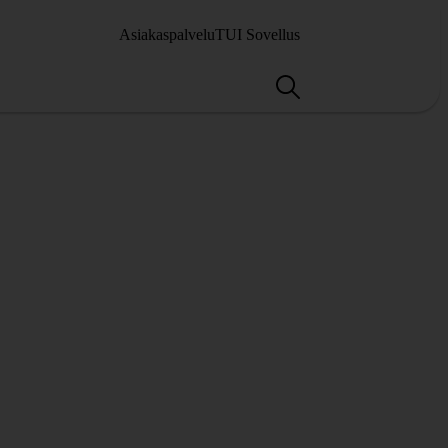
Asiakaspalvelu
TUI Sovellus