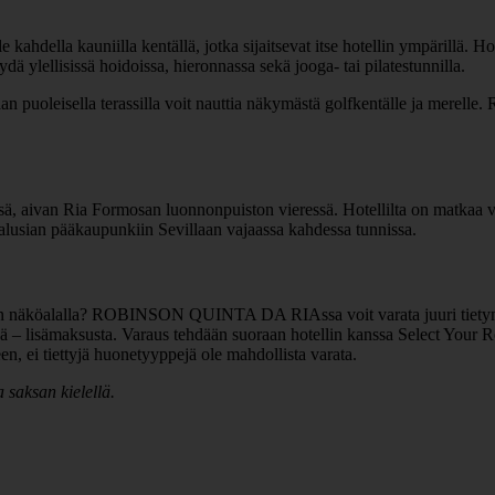
a kauniilla kentällä, jotka sijaitsevat itse hotellin ympärillä. Hotel
 ylellisissä hoidoissa, hieronnassa sekä jooga- tai pilatestunnilla.
aan puoleisella terassilla voit nauttia näkymästä golfkentälle ja merelle.
van Ria Formosan luonnonpuiston vieressä. Hotellilta on matkaa vie
dalusian pääkaupunkiin Sevillaan vajaassa kahdessa tunnissa.
n näköalalla? ROBINSON QUINTA DA RIAssa voit varata juuri tietyn h
 – lisämaksusta. Varaus tehdään suoraan hotellin kanssa Select Your Roo
, ei tiettyjä huonetyyppejä ole mahdollista varata.
 saksan kielellä.