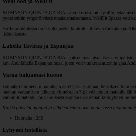
WellFood ja WellFit
ROBINSON QUINTA DA RIAssa voit omistautua golfin pelaamiselle kahdell
pyöräretkiin ympäröivässä maalaismaisemassa. WellFit Spassa voit käydä
Buffetravintolassa on tarjolla useita kuntoilua tukevia ruokalajeja. Alt
lisämaksusta.
Lähellä Taviraa ja Espanjaa
ROBINSON QUINTA DA RIA sijaitsee maalaismaisessa ympäristössä, ai
km. Asut lähellä Espanjan rajaa, joten voit vuokrata auton ja ajaa An
Varaa haluamasi huone
Haluatko huoneen uima-altaan ääreltä vai ylimmän kerroksen huonee
matkan varaamisen jälkeen, viimeistään 5 päivää ennen matkalle lähtöä
varannut matkan. Jos varauksesi sisältää useamman kuin yhden huoneen
Kaikki palvelut, jumpat ja viihdeohjelma ovat pääasiassa englannin ja
Huoneita : 285
Lyhyesti hotellista