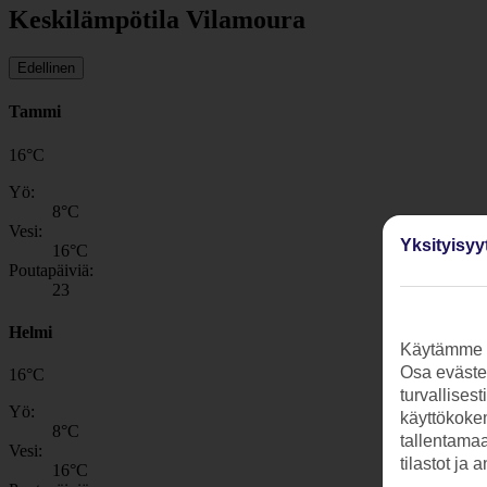
Keskilämpötila Vilamoura
Edellinen
Tammi
16
°
C
Yö:
8
°C
Vesi:
Yksityisyy
16
°C
Poutapäiviä:
23
Helmi
Käytämme s
Osa evästei
16
°
C
turvallises
Yö:
käyttökokem
8
°C
tallentamaan
Vesi:
tilastot ja 
16
°C