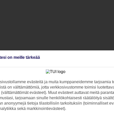
tesi on meille tärkeää
ivustollamme evästeitä ja muita kumppaneidemme tarjoamia to
stä on välttämättömiä, jotta verkkosivustomme toimisi luotettava
ti (välttämättömät evästeet). Muut evästeet auttavat meitä paran
ustasi, tarjoamaan sinulle henkilökohtaisesti räätälöityä sisält
 anonyymejä tietoja tilastollisiin tarkoituksiin (toiminnalliset ev
analytiikka sekä markkinointievästeet).