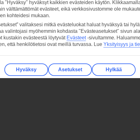
la "Hyväksy" hyväksyt kaikkien evästeiden käytön. Klikkaamall
ain välttämättömät evästeet, eikä verkkosivustomme ole mukaute
sen kohteidesi mukaan.
etukset” valitaksesi mitkä evästeluokat haluat hyväksyä tai hylät
aa valintojasi myöhemmin kohdasta "Evästeasetukset" sivun ala
ot kustakin evästeestä löytyvät
Evästeet
-sivultamme.
Haluamme, 
hen, että henkilötietosi ovat meillä turvassa. Lue
Yksityisyys ja ti
Hyväksy
Asetukset
Hylkää