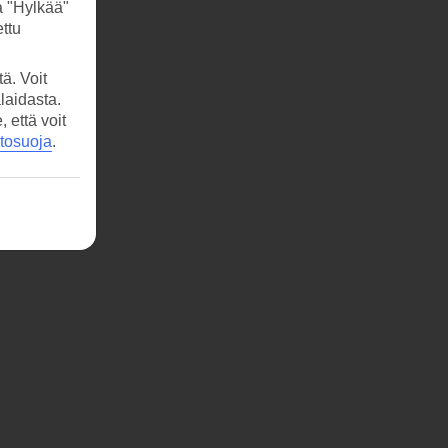
a "Hylkää"
ttu
ä. Voit
laidasta.
että voit
etosuoja
.