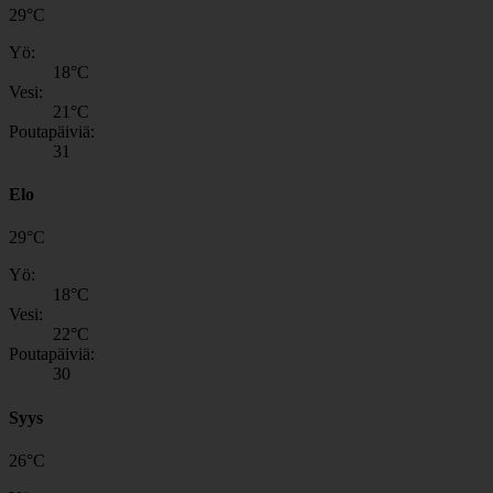
29
°
C
Yö:
18
°C
Vesi:
21
°C
Poutapäiviä:
31
Elo
29
°
C
Yö:
18
°C
Vesi:
22
°C
Poutapäiviä:
30
Syys
26
°
C