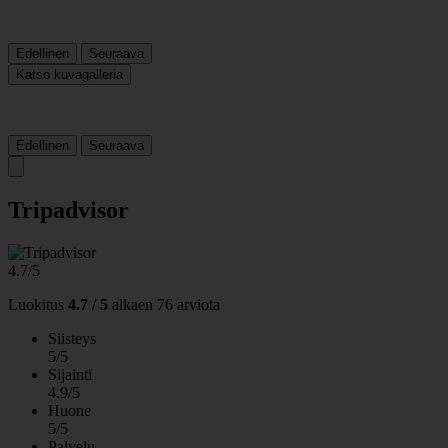
Edellinen
Seuraava
Katso kuvagalleria
Edellinen
Seuraava
Tripadvisor
4.7/5
Luokitus
4.7 / 5
alkaen
76 arviota
Siisteys
5/5
Sijainti
4.9/5
Huone
5/5
Palvelu