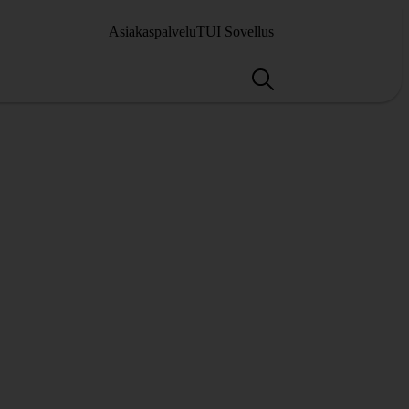
Asiakaspalvelu
TUI Sovellus