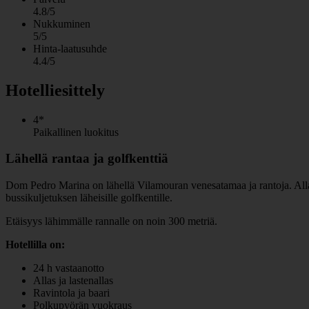
4.8/5
Nukkuminen
5/5
Hinta-laatusuhde
4.4/5
Hotelliesittely
4*
Paikallinen luokitus
Lähellä rantaa ja golfkenttiä
Dom Pedro Marina on lähellä Vilamouran venesatamaa ja rantoja. Allasa
bussikuljetuksen läheisille golfkentille.
Etäisyys lähimmälle rannalle on noin 300 metriä.
Hotellilla on:
24 h vastaanotto
Allas ja lastenallas
Ravintola ja baari
Polkupyörän vuokraus