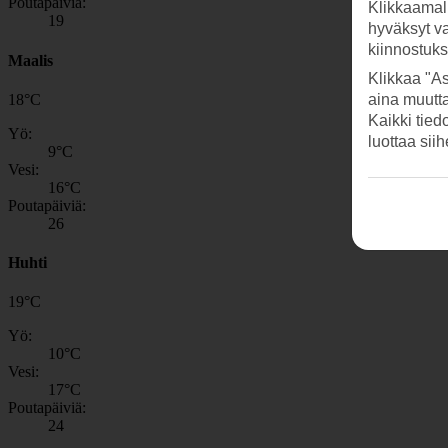
Poutapäiviä:
Klikkaamal
19
hyväksyt v
kiinnostuk
Maalis
Klikkaa "As
18
°
C
aina muutt
Kaikki tied
Yö:
luottaa sii
9
°C
Vesi:
16
°C
Poutapäiviä:
26
Huhti
19
°
C
Yö:
10
°C
Vesi:
17
°C
Poutapäiviä:
24