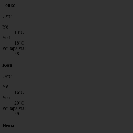
Touko
22
°
C
Yö:
13
°C
Vesi:
18
°C
Poutapäiviä:
28
Kesä
25
°
C
Yö:
16
°C
Vesi:
20
°C
Poutapäiviä:
29
Heinä