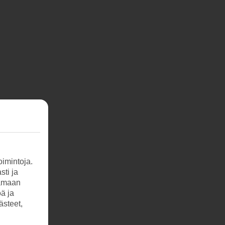
imintoja.
sti ja
tamaan
öä ja
ästeet,