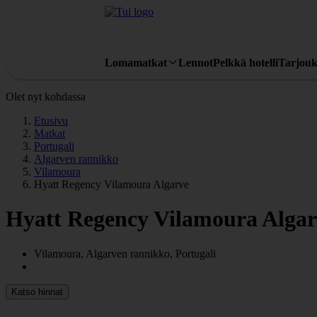
Lomamatkat
Lennot
Pelkkä hotelli
Tarjouk
Olet nyt kohdassa
Etusivu
Matkat
Portugali
Algarven rannikko
Vilamoura
Hyatt Regency Vilamoura Algarve
Hyatt Regency Vilamoura Algar
Vilamoura, Algarven rannikko, Portugali
Katso hinnat