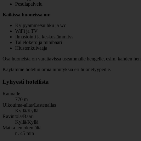
Pesulapalvelu
Kaikissa huoneissa on:
Kylpyamme/suihku ja wc
WiFi ja TV
Ilmastointi ja keskuslämmitys
Tallelokero ja minibaari
Hiustenkuivaaja
Osa huoneista on varattavissa useammalle hengelle, esim. kahden henge
Käytämme hotellin omia nimityksiä eri huonetyypeille.
Lyhyesti hotellista
Rannalle
770 m
Ulkouima-allas/Lastenallas
Kyllä/Kyllä
Ravintola/Baari
Kyllä/Kyllä
Matka lentokentältä
n. 45 min