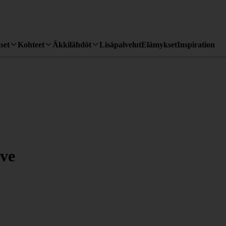
set
Kohteet
Äkkilähdöt
Lisäpalvelut
Elämykset
Inspiration
ve