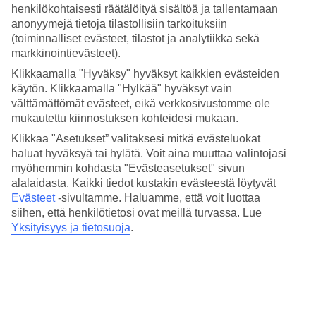
4.2/5
henkilökohtaisesti räätälöityä sisältöä ja tallentamaan
Hinta-laatusuhde
anonyymejä tietoja tilastollisiin tarkoituksiin
4.3/5
(toiminnalliset evästeet, tilastot ja analytiikka sekä
markkinointievästeet).
Hotelliesittely
Klikkaamalla "Hyväksy" hyväksyt kaikkien evästeiden
4*
käytön. Klikkaamalla "Hylkää" hyväksyt vain
Paikallinen luokitus
välttämättömät evästeet, eikä verkkosivustomme ole
mukautettu kiinnostuksen kohteidesi mukaan.
Suuret huoneistot
Klikkaa "Asetukset” valitaksesi mitkä evästeluokat
haluat hyväksyä tai hylätä. Voit aina muuttaa valintojasi
Pinhal de Marina on mukava huoneistohotelli Vilamouran laidalla.
myöhemmin kohdasta "Evästeasetukset" sivun
Hotellilla on kaksi allasaluetta, leikkipaikka ja kiva puutarha.
Ravintolassa tarjoillaan aamiaista, lounasta, välipaloja ja päivällistä.
alalaidasta. Kaikki tiedot kustakin evästeestä löytyvät
Huoneistot ovat keskenään erilaisia niin kooltaan, näköaloiltaan kuin
Evästeet
-sivultamme.
Haluamme, että voit luottaa
varustukseltaan.
siihen, että henkilötietosi ovat meillä turvassa. Lue
Yksityisyys ja tietosuoja
.
Vilamouran huvivenesatamaan ja rannalle on matkaa noin 2 km.
Hotellilla on:
Allasalue
Vastaanotto
Ravintola