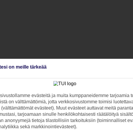
tesi on meille tärkeää
ivustollamme evästeitä ja muita kumppaneidemme tarjoamia to
stä on välttämättömiä, jotta verkkosivustomme toimisi luotettava
ti (välttämättömät evästeet). Muut evästeet auttavat meitä paran
ustasi, tarjoamaan sinulle henkilökohtaisesti räätälöityä sisält
 anonyymejä tietoja tilastollisiin tarkoituksiin (toiminnalliset ev
analytiikka sekä markkinointievästeet).