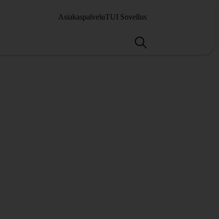
Asiakaspalvelu
TUI Sovellus