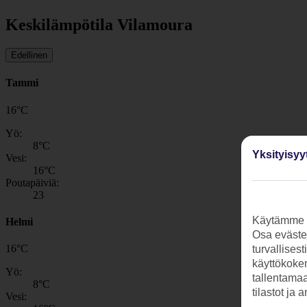
Keskilämpötila Vilamoura
Edellinen
Tammi
16
°
C
Yö:
8
°C
Yksityisyy
Vesi:
16
°C
Poutapäiviä:
23
Käytämme s
Helmi
Osa evästei
16
°
C
turvallises
käyttökokem
Yö:
tallentamaan
8
°C
tilastot ja 
Vesi: