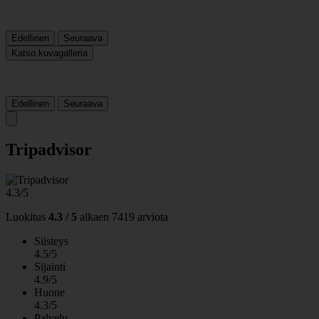
Edellinen
Seuraava
Katso kuvagalleria
Edellinen
Seuraava
Tripadvisor
4.3/5
Luokitus
4.3 / 5
alkaen
7419 arviota
Siisteys
4.5/5
Sijainti
4.9/5
Huone
4.3/5
Palvelu