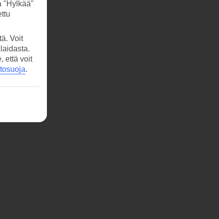
a "Hylkää"
ttu
ä. Voit
laidasta.
että voit
etosuoja
.