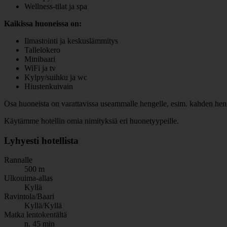
Wellness-tilat ja spa
Kaikissa huoneissa on:
Ilmastointi ja keskuslämmitys
Tallelokero
Minibaari
WiFi ja tv
Kylpy/suihku ja wc
Hiustenkuivain
Osa huoneista on varattavissa useammalle hengelle, esim. kahden henge
Käytämme hotellin omia nimityksiä eri huonetyypeille.
Lyhyesti hotellista
Rannalle
500 m
Ulkouima-allas
Kyllä
Ravintola/Baari
Kyllä/Kyllä
Matka lentokentältä
n. 45 min