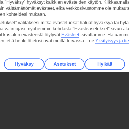
la "Hyväksy" hyväksyt kaikkien evästeiden käytön. Klikkaamall
ain välttämättömät evästeet, eikä verkkosivustomme ole mukaute
sen kohteidesi mukaan.
etukset” valitaksesi mitkä evästeluokat haluat hyväksyä tai hylät
aa valintojasi myöhemmin kohdasta "Evästeasetukset" sivun ala
ot kustakin evästeestä löytyvät
Evästeet
-sivultamme.
Haluamme, 
hen, että henkilötietosi ovat meillä turvassa. Lue
Yksityisyys ja ti
Hyväksy
Asetukset
Hylkää