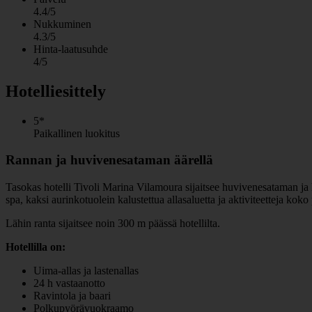
4.4/5
Nukkuminen
4.3/5
Hinta-laatusuhde
4/5
Hotelliesittely
5*
Paikallinen luokitus
Rannan ja huvivenesataman äärellä
Tasokas hotelli Tivoli Marina Vilamoura sijaitsee huvivenesataman ja hi
spa, kaksi aurinkotuolein kalustettua allasaluetta ja aktiviteetteja koko
Lähin ranta sijaitsee noin 300 m päässä hotellilta.
Hotellilla on:
Uima-allas ja lastenallas
24 h vastaanotto
Ravintola ja baari
Polkupyörävuokraamo