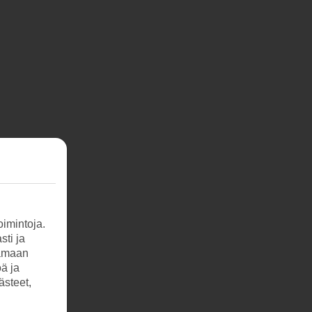
imintoja.
sti ja
tamaan
öä ja
ästeet,