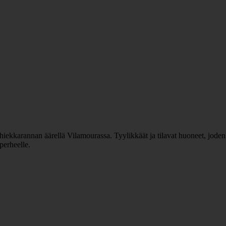
ekkarannan äärellä Vilamourassa. Tyylikkäät ja tilavat huoneet, joden si
 perheelle.