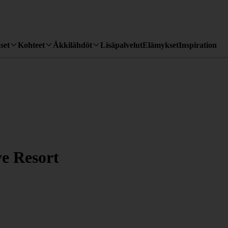
set
Kohteet
Äkkilähdöt
Lisäpalvelut
Elämykset
Inspiration
e Resort