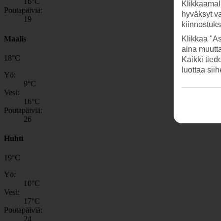
16
°C
Klikkaamal
Poutapäiviä:
hyväksyt v
19
kiinnostuk
Maalis
Klikkaa "As
aina muutt
18
°
C
Kaikki tied
luottaa sii
Yö:
9
°C
Vesi:
16
°C
Poutapäiviä:
26
Huhti
19
°
C
Yö:
10
°C
Vesi:
17
°C
Poutapäiviä:
24