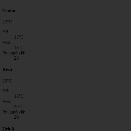
Touko
22
°
C
Yö:
13
°C
Vesi:
18
°C
Poutapäiviä:
28
Kesä
25
°
C
Yö:
16
°C
Vesi:
20
°C
Poutapäiviä:
29
Heinä