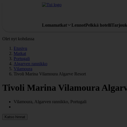
Lomamatkat
Lennot
Pelkkä hotelli
Tarjouk
Olet nyt kohdassa
Etusivu
Matkat
Portugali
Algarven rannikko
Vilamoura
Tivoli Marina Vilamoura Algarve Resort
Tivoli Marina Vilamoura Algarv
Vilamoura, Algarven rannikko, Portugali
Katso hinnat