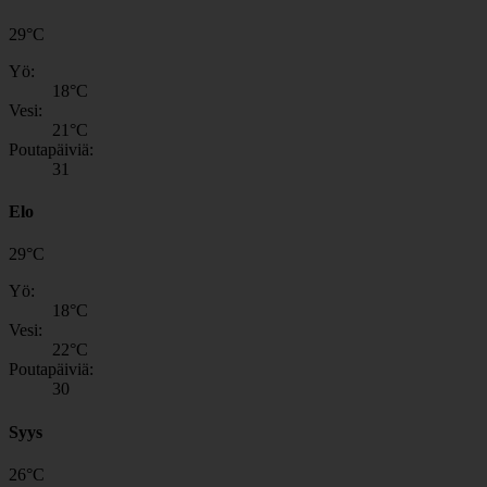
29
°
C
Yö:
18
°C
Vesi:
21
°C
Poutapäiviä:
31
Elo
29
°
C
Yö:
18
°C
Vesi:
22
°C
Poutapäiviä:
30
Syys
26
°
C