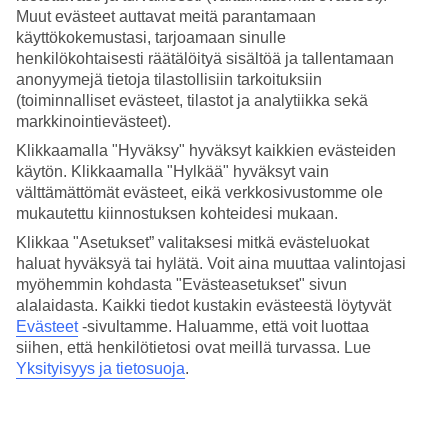
Hinta-laatusuhde
Muut evästeet auttavat meitä parantamaan
4.4/5
käyttökokemustasi, tarjoamaan sinulle
henkilökohtaisesti räätälöityä sisältöä ja tallentamaan
Hotelliesittely
anonyymejä tietoja tilastollisiin tarkoituksiin
(toiminnalliset evästeet, tilastot ja analytiikka sekä
5*
markkinointievästeet).
Paikallinen luokitus
Klikkaamalla "Hyväksy" hyväksyt kaikkien evästeiden
Ylellinen ja tyylikäs, kartanomainen tunnelma
käytön. Klikkaamalla "Hylkää" hyväksyt vain
välttämättömät evästeet, eikä verkkosivustomme ole
Olissippo Lapa Palace on ylellinen ja tyylikäs hotelli 1800-luvun
mukautettu kiinnostuksen kohteidesi mukaan.
perinteisessä kartanomiljöössä. Kauniin puutarhan ympäröimä
hotelli sijaitsee korkealla mäellä, josta on näkymät Lissabonin Tajo-
Klikkaa "Asetukset” valitaksesi mitkä evästeluokat
joelle. Allasalue sijaitsee hotellin keskellä ja siellä on uima-altaita
haluat hyväksyä tai hylätä. Voit aina muuttaa valintojasi
sekä aikuisille että lapsille.
myöhemmin kohdasta "Evästeasetukset" sivun
alalaidasta. Kaikki tiedot kustakin evästeestä löytyvät
Puutarhassa on aurinkotuoleja, joilla voit rentoutua hyvän kirjan
parissa, tai voit istahtaa varjoon ja tilata kupin kahvia uima-altaan
Evästeet
-sivultamme.
Haluamme, että voit luottaa
vieressä sijaitsevasta ravintolasta.
siihen, että henkilötietosi ovat meillä turvassa. Lue
Yksityisyys ja tietosuoja
.
Hotellilla on:
Ravintola
Baari