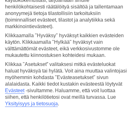
käyttökokemustasi, tarjoamaan sinulle
Hinta-laatusuhde
henkilökohtaisesti räätälöityä sisältöä ja tallentamaan
4.4/5
anonyymejä tietoja tilastollisiin tarkoituksiin
Hotelliesittely
(toiminnalliset evästeet, tilastot ja analytiikka sekä
markkinointievästeet).
4*
Klikkaamalla "Hyväksy" hyväksyt kaikkien evästeiden
Paikallinen luokitus
käytön. Klikkaamalla "Hylkää" hyväksyt vain
välttämättömät evästeet, eikä verkkosivustomme ole
Douro-joen rannalla
mukautettu kiinnostuksen kohteidesi mukaan.
Neya Porto Hotel tarjoaa moderneja huoneita Douro-joen varrella
Klikkaa "Asetukset” valitaksesi mitkä evästeluokat
Porton keskustassa. Hotellin kattobaarista ja ravintolasta on
haluat hyväksyä tai hylätä. Voit aina muuttaa valintojasi
postikorttikaunis näkymä ympäristöön, ja lähellä on viehättävä
myöhemmin kohdasta "Evästeasetukset" sivun
Ribeiran vanha kaupunginosa.
alalaidasta. Kaikki tiedot kustakin evästeestä löytyvät
Evästeet
-sivultamme.
Haluamme, että voit luottaa
Neya Porto Hotel sijaitsee kahden Porton kuuluisimman maamerkin
- Ponte Dom Luís I- ja Ponte da Arrábida -siltojen välissä.
siihen, että henkilötietosi ovat meillä turvassa. Lue
Yksityisyys ja tietosuoja
.
Hotellilla on:
WiFi
Ilmastointi
24 h vastaanotto
Ravintola ja baari