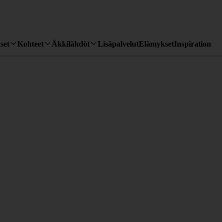
set
Kohteet
Äkkilähdöt
Lisäpalvelut
Elämykset
Inspiration