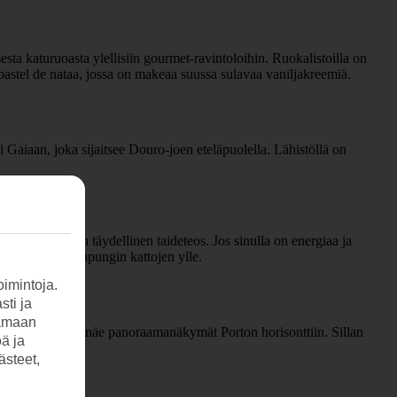
esta katuruoasta ylellisiin gourmet-ravintoloihin. Ruokalistoilla on
aa pastel de nataa, jossa on makeaa suussa sulavaa vaniljakreemiä.
 Gaiaan, joka sijaitsee Douro-joen eteläpuolella. Lähistöllä on
rakennus on kuin täydellinen taideteos. Jos sinulla on energiaa ja
iin näkymän kaupungin kattojen ylle.
imintoja.
sti ja
tamaan
ele sillan yli ja näe panoraamanäkymät Porton horisonttiin. Sillan
öä ja
ästeet,