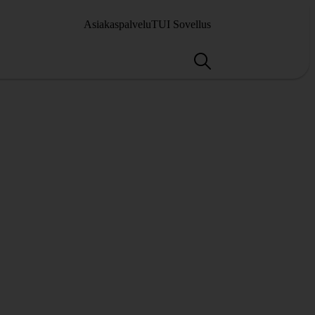
Asiakaspalvelu
TUI Sovellus