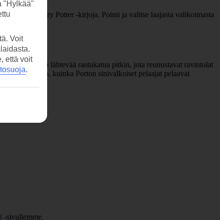
a "Hylkää"
ttu
 kirjoitti Harry Potter -kirjoja. Poimi ja valitse laajasta valikoimasta
ä. Voit
laidasta.
että voit
tkää kaupungista lähtevää rantakatua pitkin, jota reunustavat ravintolat
etosuoja
.
eluun ja katso, kuinka Porton sinivalkoiset pelaajat pelaavat
i
-sivullemme.