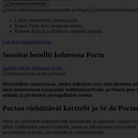
Lähde veneretkelle Douro-joelle
Kiipeä Torre dos Clerigosin torniin
Kiertele Baixan ja Ribeiran vanhoilla alueilla
Lue lisää matkakohteesta
Suositut hotellit kohteessa Porto
Kaikki hotellit kohteessa Porto
Historiallisia rakennuksia, joiden julkisivut ovat sinivalkoisten 
sinut tutustumaan kaupungin kulttuuriaarteisiin, ja Douro-joen ve
antimia ja perinteisiä portugalilaisia ruokia.
Porton viehättävät korttelit ja Sé do Porto
Porto on rakennettu kumpuileville kukkuloille ja kaupunki sijaitsee A
pitkin värikkäiden talojen keskellä, joissa on takorautaiset parvekkeet
on koristeltu laatoilla, pylväiköillä ja ruusuikkunoilla.