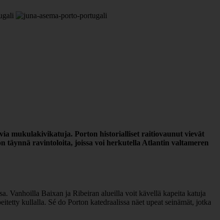
evia mukulakivikatuja. Porton historialliset raitiovaunut vievät
 täynnä ravintoloita, joissa voi herkutella Atlantin valtameren
a. Vanhoilla Baixan ja Ribeiran alueilla voit kävellä kapeita katuja
itetty kullalla. Sé do Porton katedraalissa näet upeat seinämät, jotka