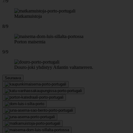
7/9
Matkamuistoja
8/9
Porton maisemia
9/9
Douro-joki yhdistyy Atlantin valtamereen.
Seuraava