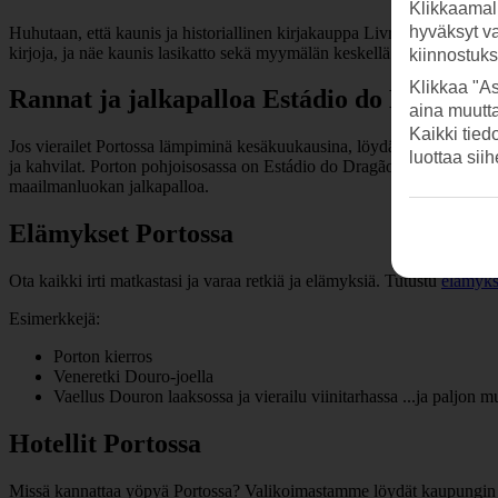
Klikkaamal
hyväksyt v
Huhutaan, että kaunis ja historiallinen kirjakauppa Livraria Lello, joka
kirjoja, ja näe kaunis lasikatto sekä myymälän keskellä oleva hieno po
kiinnostuk
Klikkaa "As
Rannat ja jalkapalloa Estádio do Dragãoss
aina muutt
Kaikki tied
Jos vierailet Portossa lämpiminä kesäkuukausina, löydät täältä monia ran
luottaa sii
ja kahvilat. Porton pohjoisosassa on Estádio do Dragão, joka on Porto
maailmanluokan jalkapalloa.
Elämykset Portossa
Ota kaikki irti matkastasi ja varaa retkiä ja elämyksiä. Tutustu
elämyks
Esimerkkejä:
Porton kierros
Veneretki Douro-joella
Vaellus Douron laaksossa ja vierailu viinitarhassa ...ja paljon m
Hotellit Portossa
Missä kannattaa yöpyä Portossa? Valikoimastamme löydät kaupungin parh