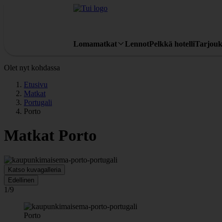
Lomamatkat
Lennot
Pelkkä hotelli
Tarjouk
Olet nyt kohdassa
Etusivu
Matkat
Portugali
Porto
Matkat Porto
Katso kuvagalleria
Edellinen
1/9
Porto