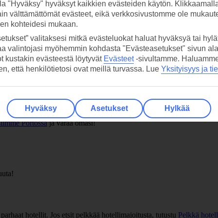
la "Hyväksy" hyväksyt kaikkien evästeiden käytön. Klikkaamall
ain välttämättömät evästeet, eikä verkkosivustomme ole mukaute
 sijaitsee jugend-tyylisessä rakennuksessa, inspiroi JK Rowlingia, kun hän
rtaikko.
sen kohteidesi mukaan.
etukset” valitaksesi mitkä evästeluokat haluat hyväksyä tai hylät
a
aa valintojasi myöhemmin kohdasta "Evästeasetukset" sivun ala
ot kustakin evästeestä löytyvät
Evästeet
-sivultamme.
Haluamme, 
toja, joilla voit nauttia rantaelämästä. Pääset Praia dos Inglesesille pi
hen, että henkilötietosi ovat meillä turvassa. Lue
Yksityisyys ja ti
n legendaarisen jalkapallojoukkueen FC Porton kotistadion. Mene kotiott
Hyväksy
Asetukset
Hylkää
iimme Portossa
ja varaa omasi!
uuta!
aat hotellit. Jos etsit pelkkää hotellimajoitusta, tutustu
Pelkkä hotell