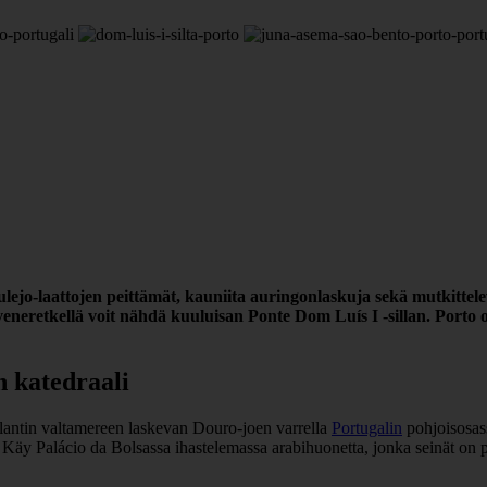
azulejo-laattojen peittämät, kauniita auringonlaskuja sekä mutkittel
neretkellä voit nähdä kuuluisan Ponte Dom Luís I -sillan. Porto on
n katedraali
tlantin valtamereen laskevan Douro-joen varrella
Portugalin
pohjoisosass
. Käy Palácio da Bolsassa ihastelemassa arabihuonetta, jonka seinät on pe