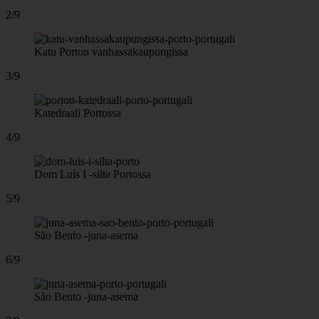
2/9
Katu Porton vanhassakaupungissa
3/9
Katedraali Portossa
4/9
Dom Luís I -silta Portossa
5/9
São Bento -juna-asema
6/9
São Bento -juna-asema