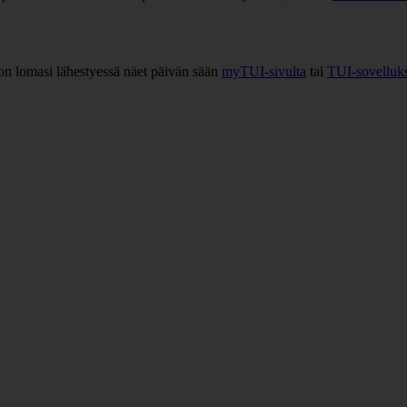
on lomasi lähestyessä näet päivän sään
myTUI-sivulta
tai
TUI-sovelluks