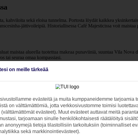
ssa
ita, kahviloita sekä eloisa tunnelma. Portosta löydät kaikkea yksinkertais
 Franscesinha-jättivoileipiä. Historiallisessa Café Majesticissa voit maist
aluat maistaa alueella tuotettua makeaa punaviiniä, suuntaa Vila Nova di
erros tai seuraa omaa kompassiasi.
erigosin torni
tesi on meille tärkeää
Sen seinät on koristeltu kahdella tuhannella sinivalkoisella laatalla ja 
oka on yksi Porton nähtävyyksistä. Ylhäältä näet postikorttimaisen kaun
ivustollamme evästeitä ja muita kumppaneidemme tarjoamia to
stä on välttämättömiä, jotta verkkosivustomme toimisi luotettava
ti (välttämättömät evästeet). Muut evästeet auttavat meitä paran
erroksinen Ponte Dom Luís I, joka oli rakennettaessa maailman pisin. Käv
ustasi, tarjoamaan sinulle henkilökohtaisesti räätälöityä sisält
n ylle.
 anonyymejä tietoja tilastollisiin tarkoituksiin (toiminnalliset ev
analytiikka sekä markkinointievästeet).