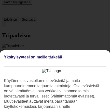
Katso kuvagalleria
Edellinen
Seuraava
Tripadvisor
3/5
Yksityisyytesi on meille tärkeää
Luokitus
3 / 5
alkaen
215 arviota
Siisteys
3.1/5
Sijainti
3.2/5
Käytämme sivustollamme evästeitä ja muita
Huone
kumppaneidemme tarjoamia toimintoja. Osa evästeistä
3.7/5
on välttämättömiä, jotta verkkosivustomme toimisi
Palvelu
luotettavasti ja turvallisesti (välttämättömät evästeet).
3.3/5
Muut evästeet auttavat meitä parantamaan
Nukkuminen
käyttökokemustasi, tarjoamaan sinulle
3.5/5