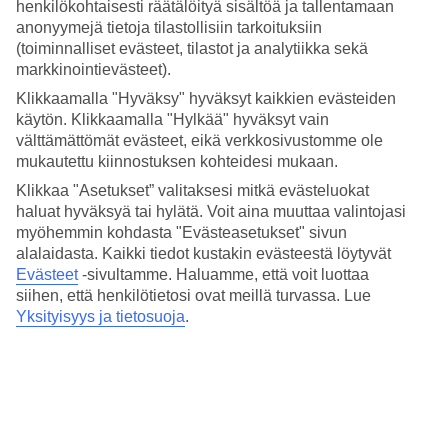
Hinta-laatusuhde
henkilökohtaisesti räätälöityä sisältöä ja tallentamaan
3.4/5
anonyymejä tietoja tilastollisiin tarkoituksiin
(toiminnalliset evästeet, tilastot ja analytiikka sekä
Hotelliesittely
markkinointievästeet).
Klikkaamalla "Hyväksy" hyväksyt kaikkien evästeiden
3*
käytön. Klikkaamalla "Hylkää" hyväksyt vain
Paikallinen luokitus
välttämättömät evästeet, eikä verkkosivustomme ole
3 tähden hotelli Golden Ocean Hotel kohteessa Doha on hotelli,
mukautettu kiinnostuksen kohteidesi mukaan.
jolla on baari, aamiaisbuffet ja WiFi. Hotellilla voit nauttia
Klikkaa "Asetukset” valitaksesi mitkä evästeluokat
palveluista kuten hieronta ja sauna. Jos matkustat lasten kanssa, on
haluat hyväksyä tai hylätä. Voit aina muuttaa valintojasi
lapsille lastenkerho/miniklubi, lastenallas ja leikkipaikka. Alueella on
pysäköintimahdollisuus.
myöhemmin kohdasta "Evästeasetukset" sivun
alalaidasta. Kaikki tiedot kustakin evästeestä löytyvät
Lyhyesti hotellista
Evästeet
-sivultamme.
Haluamme, että voit luottaa
siihen, että henkilötietosi ovat meillä turvassa. Lue
Ulkouima-allas/Lastenallas
Yksityisyys ja tietosuoja
.
Kyllä/Kyllä
Ravintola/Baari
Kyllä/Kyllä
Matka lentokentältä
n. 30 min.
Keskilämpötila Doha