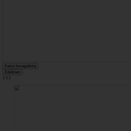
Katso kuvagalleria
Edellinen
1/13