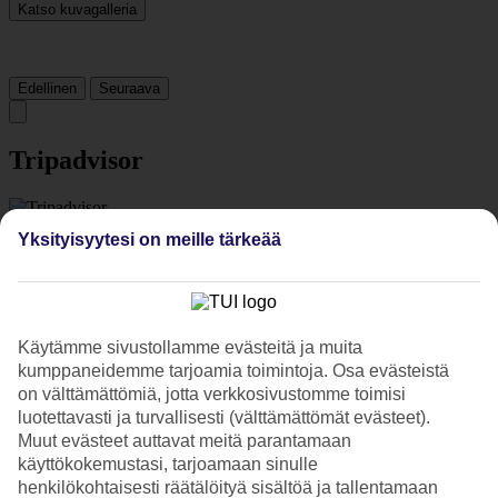
Katso kuvagalleria
Edellinen
Seuraava
Tripadvisor
3.2/5
Yksityisyytesi on meille tärkeää
Luokitus
3.2 / 5
alkaen
71 arviota
Siisteys
3.3/5
Sijainti
Käytämme sivustollamme evästeitä ja muita
3.6/5
kumppaneidemme tarjoamia toimintoja. Osa evästeistä
Huone
on välttämättömiä, jotta verkkosivustomme toimisi
3.6/5
luotettavasti ja turvallisesti (välttämättömät evästeet).
Palvelu
Muut evästeet auttavat meitä parantamaan
3.2/5
Nukkuminen
käyttökokemustasi, tarjoamaan sinulle
3.7/5
henkilökohtaisesti räätälöityä sisältöä ja tallentamaan