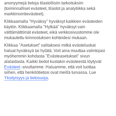
Hinta-laatusuhde
anonyymejä tietoja tilastollisiin tarkoituksiin
3.6/5
(toiminnalliset evästeet, tilastot ja analytiikka sekä
markkinointievästeet).
Hotelliesittely
Klikkaamalla "Hyväksy" hyväksyt kaikkien evästeiden
käytön. Klikkaamalla "Hylkää" hyväksyt vain
3*
välttämättömät evästeet, eikä verkkosivustomme ole
Paikallinen luokitus
mukautettu kiinnostuksen kohteidesi mukaan.
3 tähden hotelli Town Hotel Doha kohteessa Doha on hotelli, jolla
Klikkaa "Asetukset” valitaksesi mitkä evästeluokat
on aamiaisbuffet, WiFi ja uima-allas. Hotellilla voit nauttia
palveluista kuten hieronta ja sauna. Alueella on
haluat hyväksyä tai hylätä. Voit aina muuttaa valintojasi
pysäköintimahdollisuus. Hotelli hyväksyy seuraavat luottokortit:
myöhemmin kohdasta "Evästeasetukset" sivun
American Express, Mastercard ja Visa.
alalaidasta. Kaikki tiedot kustakin evästeestä löytyvät
Evästeet
-sivultamme.
Haluamme, että voit luottaa
Lyhyesti hotellista
siihen, että henkilötietosi ovat meillä turvassa. Lue
Yksityisyys ja tietosuoja
.
Ulkouima-allas
Kyllä
Ravintola
Kyllä
Matka lentokentältä
n. 30 min.
Keskilämpötila Doha