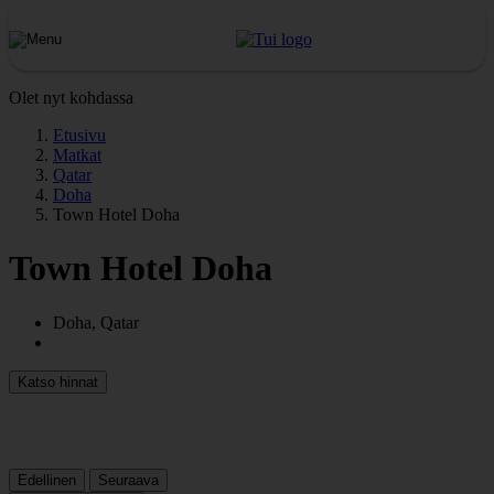
Olet nyt kohdassa
Etusivu
Matkat
Qatar
Doha
Town Hotel Doha
Town Hotel Doha
Doha, Qatar
Katso hinnat
Edellinen
Seuraava