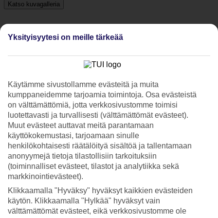
Katso kuvagalleria
Yksityisyytesi on meille tärkeää
Edellinen
Seuraava
Tripadvisor
Käytämme sivustollamme evästeitä ja muita
kumppaneidemme tarjoamia toimintoja. Osa evästeistä
4.2/5
on välttämättömiä, jotta verkkosivustomme toimisi
luotettavasti ja turvallisesti (välttämättömät evästeet).
Luokitus
4.2 / 5
alkaen
1085 arviota
Muut evästeet auttavat meitä parantamaan
Siisteys
käyttökokemustasi, tarjoamaan sinulle
4.4/5
henkilökohtaisesti räätälöityä sisältöä ja tallentamaan
Sijainti
anonyymejä tietoja tilastollisiin tarkoituksiin
4.9/5
(toiminnalliset evästeet, tilastot ja analytiikka sekä
Huone
markkinointievästeet).
4.1/5
Palvelu
Klikkaamalla "Hyväksy" hyväksyt kaikkien evästeiden
4.4/5
käytön. Klikkaamalla "Hylkää" hyväksyt vain
Nukkuminen
välttämättömät evästeet, eikä verkkosivustomme ole
4.3/5