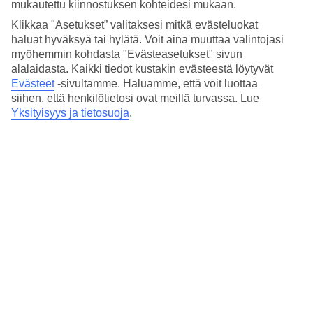
Hinta-laatusuhde
mukautettu kiinnostuksen kohteidesi mukaan.
4/5
Klikkaa "Asetukset” valitaksesi mitkä evästeluokat
haluat hyväksyä tai hylätä. Voit aina muuttaa valintojasi
Hotelliesittely
myöhemmin kohdasta "Evästeasetukset" sivun
alalaidasta. Kaikki tiedot kustakin evästeestä löytyvät
4*
Evästeet
-sivultamme.
Haluamme, että voit luottaa
Paikallinen luokitus
siihen, että henkilötietosi ovat meillä turvassa. Lue
4 tähden hotelli Lumen kohteessa Paris on hotelli, jolla on baari,
Yksityisyys ja tietosuoja
.
aamiaisbuffet ja WiFi. Alueella on pysäköintimahdollisuus. Hotelli
on uudistettu viimeksi vuonna 1. Hotelli hyväksyy seuraavat
luottokortit: American Express, Diners Club, EC Maestro,
Mastercard ja Visa.
Lyhyesti hotellista
Ravintola/Baari
Kyllä/Kyllä
Keskilämpötila Pariisi
Edellinen