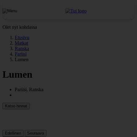
Olet nyt kohdassa
Etusivu
Matkat
Ranska
Pariisi
Lumen
Lumen
Pariisi, Ranska
Katso hinnat
Edellinen
Seuraava