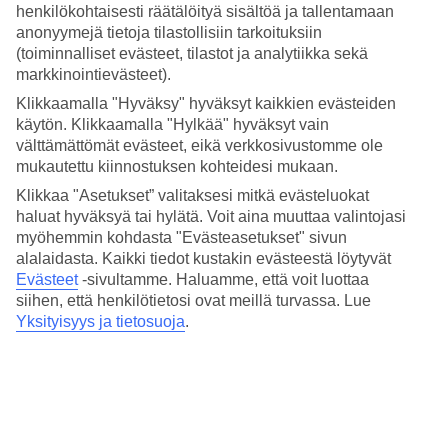
4.3/5
henkilökohtaisesti räätälöityä sisältöä ja tallentamaan
Hinta-laatusuhde
anonyymejä tietoja tilastollisiin tarkoituksiin
4/5
(toiminnalliset evästeet, tilastot ja analytiikka sekä
markkinointievästeet).
Hotelliesittely
Klikkaamalla "Hyväksy" hyväksyt kaikkien evästeiden
käytön. Klikkaamalla "Hylkää" hyväksyt vain
4*
Paikallinen luokitus
välttämättömät evästeet, eikä verkkosivustomme ole
mukautettu kiinnostuksen kohteidesi mukaan.
Uima-allas katolla, meri lähellä
Klikkaa "Asetukset” valitaksesi mitkä evästeluokat
haluat hyväksyä tai hylätä. Voit aina muuttaa valintojasi
SOWELL Hotels La Plage sijaitsee lähellä merta, noin viisi
myöhemmin kohdasta "Evästeasetukset" sivun
kilometriä Saint-Raphaëlin ulkopuolella. Rentoudu kattouima-
altaalla, jolta avautuu näkymät rannikolle, tai tutustu ympäröivään
alalaidasta. Kaikki tiedot kustakin evästeestä löytyvät
luontoon hotellin polkupyörällä.
Evästeet
-sivultamme.
Haluamme, että voit luottaa
siihen, että henkilötietosi ovat meillä turvassa. Lue
Jos kaipaat rantaa, pieni rauhallinen lahdenpoukama on
Yksityisyys ja tietosuoja
.
kävelyetäisyydellä.
SOWELL Hotels La Plage -hotellin palvelut
Ravintola ja baari
Uima-allas
WiFi yleisissä tiloissa