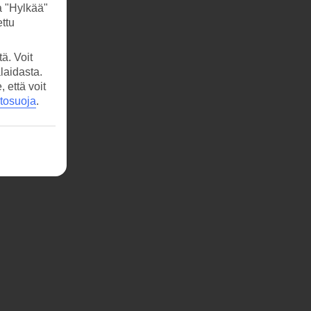
a "Hylkää"
ttu
ä. Voit
laidasta.
että voit
etosuoja
.