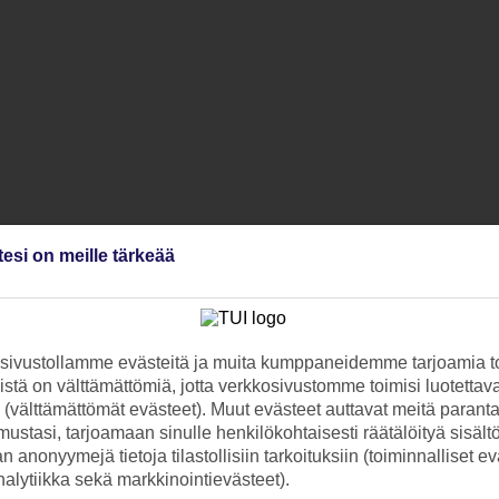
tesi on meille tärkeää
ivustollamme evästeitä ja muita kumppaneidemme tarjoamia to
stä on välttämättömiä, jotta verkkosivustomme toimisi luotettava
ti (välttämättömät evästeet). Muut evästeet auttavat meitä paran
ustasi, tarjoamaan sinulle henkilökohtaisesti räätälöityä sisält
 anonyymejä tietoja tilastollisiin tarkoituksiin (toiminnalliset ev
analytiikka sekä markkinointievästeet).