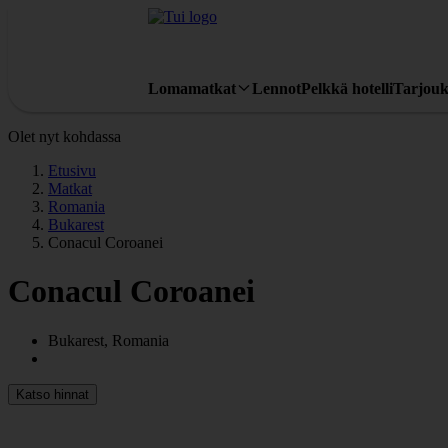
Lomamatkat
Lennot
Pelkkä hotelli
Tarjouk
Olet nyt kohdassa
Etusivu
Matkat
Romania
Bukarest
Conacul Coroanei
Conacul Coroanei
Bukarest, Romania
Katso hinnat