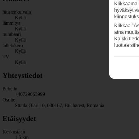
Klikkaamal
hyväksyt v
hiustenkuivain
kiinnostuk
Kyllä
lämmitys
Klikkaa "As
Kyllä
aina muutt
minibaari
Kaikki tied
Kyllä
luottaa sii
tallelokero
Kyllä
TV
Kyllä
Yhteystiedot
Puhelin
+40729063999
Osoite
Strada Olari 10, 030167, Bucharest, Romania
Etäisyydet
Keskustaan
1,5 km