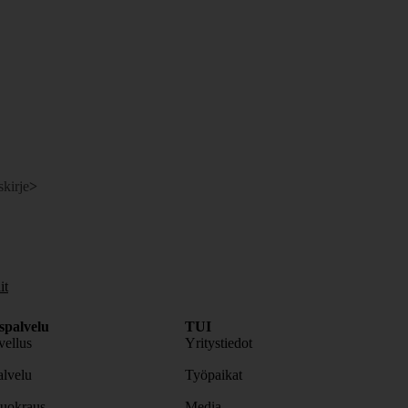
skirje
>
it
spalvelu
TUI
ellus
Yritystiedot
lvelu
Työpaikat
uokraus
Media