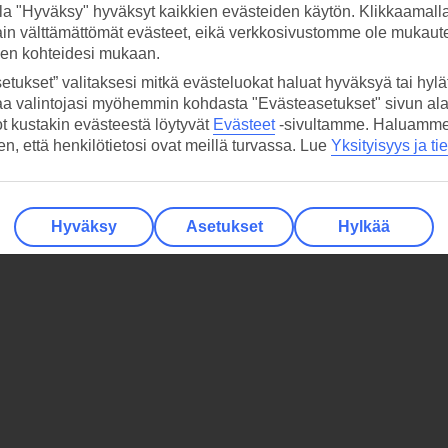
la "Hyväksy" hyväksyt kaikkien evästeiden käytön. Klikkaamall
ain välttämättömät evästeet, eikä verkkosivustomme ole mukaute
sen kohteidesi mukaan.
etukset” valitaksesi mitkä evästeluokat haluat hyväksyä tai hylät
aa valintojasi myöhemmin kohdasta "Evästeasetukset" sivun ala
ot kustakin evästeestä löytyvät
Evästeet
-sivultamme.
Haluamme, 
hen, että henkilötietosi ovat meillä turvassa. Lue
Yksityisyys ja ti
Hyväksy
Asetukset
Hylkää