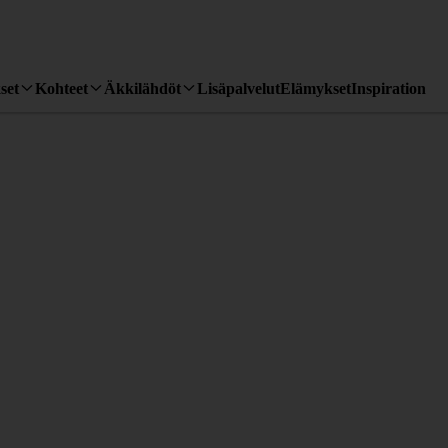
set
Kohteet
Äkkilähdöt
Lisäpalvelut
Elämykset
Inspiration