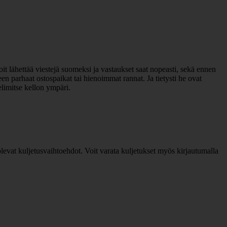
it lähettää viestejä suomeksi ja vastaukset saat nopeasti, sekä ennen
n parhaat ostospaikat tai hienoimmat rannat. Ja tietysti he ovat
elimitse kellon ympäri.
levat kuljetusvaihtoehdot. Voit varata kuljetukset myös kirjautumalla