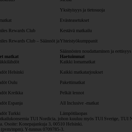
Yksityisyys ja tietosuoja
atkat
Evästeasetukset
iles Rewards Club
Kestävä matkailu
iles Rewards Club – Säännöt ja
Yhteistyökumppanit
Säännösten noudattaminen ja eettisyys
set matkat
Haetuimmat
äkkilähdöt
Kaikki lomamatkat
döt Helsinki
Kaikki matkatarjoukset
hdöt Oulu
Pakettimatkat
hdöt Kreikka
Pelkät lennot
hdöt Espanja
All Inclusive -matkat
döt Turkki
Lämpötilaopas
tkailukonsernia TUI Nordicia, johon kuuluu myös TUI Sverige, TUI N
. Osoite: Konepajankuja 3, 00510 Helsinki.
0 (pvm/mpm). Y-tunnus 0709785-3.