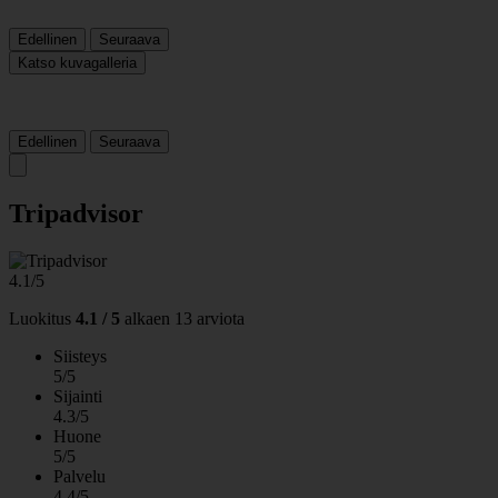
Edellinen
Seuraava
Katso kuvagalleria
Edellinen
Seuraava
Tripadvisor
4.1/5
Luokitus
4.1 / 5
alkaen
13 arviota
Siisteys
5/5
Sijainti
4.3/5
Huone
5/5
Palvelu
4.4/5