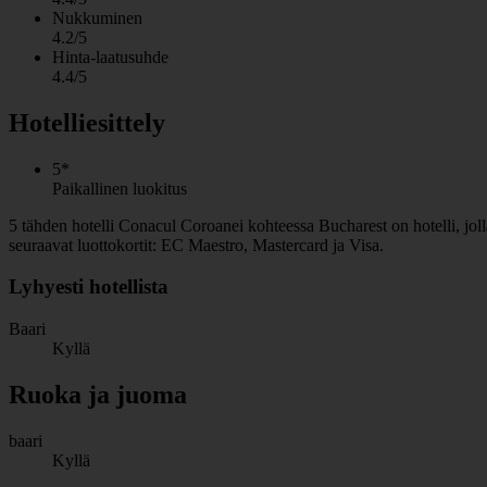
Nukkuminen
4.2/5
Hinta-laatusuhde
4.4/5
Hotelliesittely
5*
Paikallinen luokitus
5 tähden hotelli Conacul Coroanei kohteessa Bucharest on hotelli, jol
seuraavat luottokortit: EC Maestro, Mastercard ja Visa.
Lyhyesti hotellista
Baari
Kyllä
Ruoka ja juoma
baari
Kyllä