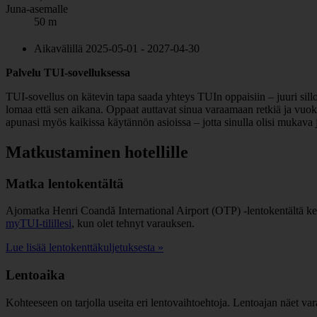
Juna-asemalle
50 m
Aikavälillä 2025-05-01 - 2027-04-30
Palvelu TUI-sovelluksessa
TUI-sovellus on kätevin tapa saada yhteys TUIn oppaisiin – juuri sill
lomaa että sen aikana. Oppaat auttavat sinua varaamaan retkiä ja vuokr
apunasi myös kaikissa käytännön asioissa – jotta sinulla olisi mukava 
Matkustaminen hotellille
Matka lentokentältä
Ajomatka Henri Coandă International Airport (OTP) -lentokentältä kesk
myTUI-tilillesi
, kun olet tehnyt varauksen.
Lue lisää lentokenttäkuljetuksesta »
Lentoaika
Kohteeseen on tarjolla useita eri lentovaihtoehtoja. Lentoajan näet va