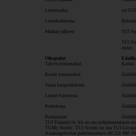
Lentomatka
myTUI
Lomakohteessa
Ryhmäm
Matkan jälkeen
TUI Sm
TUI Sm
ehdot
Oikopolut
Edulli
Talven lomamatkat
Kaikki 
Kesän lomamatkat
Äkkiläh
Varaa kaupunkiloma
Äkkilä
Lomat Suomessa
Äkkilä
Perheloma
Äkkilä
Rantalomat
Äkkiläh
TUI Finland Oy Ab on osa pohjoismaalaista ma
TUIfly Nordic. TUI Nordic on osa TUI Groupia
Asiakaspalvelun puhelinnumero 09 231 000 1