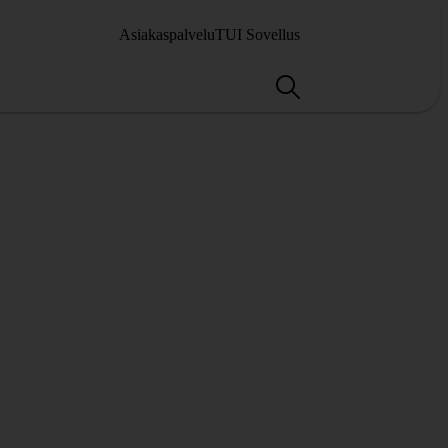
Asiakaspalvelu
TUI Sovellus