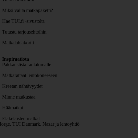
Miksi valita matkapaketti?
Hae TUI.fi -sivustolta
Tutustu tarjousehtoihin
Matkalahjakortti
Inspiraatiota
Pakkauslista rantalomalle
Matkarattaat lentokoneeseen
Kreetan nähtävyydet
Minne matkustaa
Häämatkat
Eläkeläisten matkat
orge, TUI Danmark, Nazar ja lentoyhtiö