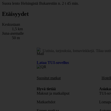
Suora lento Helsingistä Bukarestiin n. 2 t 45 min.
Etäisyydet
Keskustaan
1,5 km
Juna-asemalle
50 m
Uutisia, tarjouksia, lomavinkkejä.
Tilaa uuti
Lataa TUI-sovellus
Suositut matkat
Hotell
Hyvä tietää
Asiaka
Maksut ja matkaliput
TUI-sov
Matkaehdot
Lomapa
Ennen matkaa
Autonv