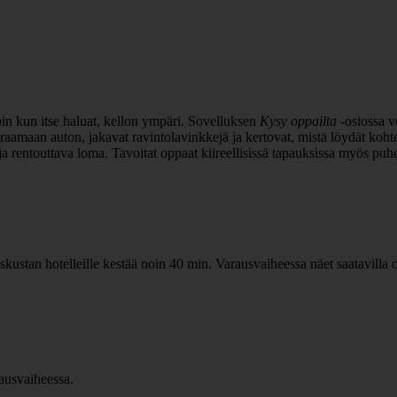
oin kun itse haluat, kellon ympäri. Sovelluksen
Kysy oppailta
-osiossa vo
aamaan auton, jakavat ravintolavinkkejä ja kertovat, mistä löydät kohtee
ja rentouttava loma. Tavoitat oppaat kiireellisissä tapauksissa myös puh
ustan hotelleille kestää noin 40 min. Varausvaiheessa näet saatavilla o
rausvaiheessa.