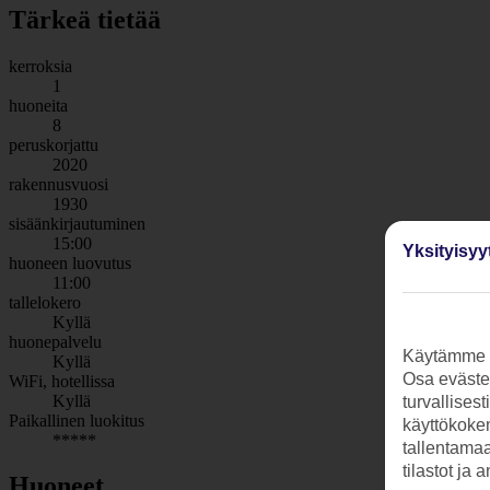
Tärkeä tietää
kerroksia
1
huoneita
8
peruskorjattu
2020
rakennusvuosi
1930
sisäänkirjautuminen
15:00
Yksityisyy
huoneen luovutus
11:00
tallelokero
Kyllä
huonepalvelu
Käytämme s
Kyllä
Osa evästei
WiFi, hotellissa
Kyllä
turvallises
Paikallinen luokitus
käyttökokem
*****
tallentamaan
tilastot ja 
Huoneet