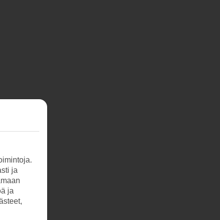
imintoja.
sti ja
tamaan
öä ja
ästeet,