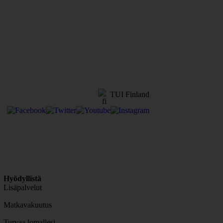
TUI Finland
Hyödyllistä
Lisäpalvelut
Matkavakuutus
Turvaa lomallesi