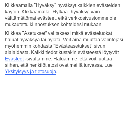
Hinta-laatusuhde
Klikkaamalla "Hyväksy" hyväksyt kaikkien evästeiden
4.2/5
käytön. Klikkaamalla "Hylkää" hyväksyt vain
välttämättömät evästeet, eikä verkkosivustomme ole
Hotelliesittely
mukautettu kiinnostuksen kohteidesi mukaan.
4*
Klikkaa "Asetukset” valitaksesi mitkä evästeluokat
Paikallinen luokitus
haluat hyväksyä tai hylätä. Voit aina muuttaa valintojasi
myöhemmin kohdasta "Evästeasetukset" sivun
Keskeinen sijainti Berliinin länsiosassa
alalaidasta. Kaikki tiedot kustakin evästeestä löytyvät
Evästeet
-sivultamme.
Haluamme, että voit luottaa
Catalonia Berlin Mitte sijaitsee keskeisellä paikalla Berliinin
siihen, että henkilötietosi ovat meillä turvassa. Lue
länsiosassa. Hotellilla on ravintola ja baari mukavaan oleskeluun
Yksityisyys ja tietosuoja
.
teolliseen tyyliin sisustetussa, rennossa ympäristössä. Alueella on
ravintoloita, kahviloita, kauppoja ja hyvät kulkuyhteydet.
Lähin metroasema on Heinrich-Heine-Strasse, n. 100 m päässä.
Hotellilla on:
Ravintola ja baari
24 h vastaanotto
Vuokrattavia polkupyöriä
Kuntoilutila
Pesulapalvelut