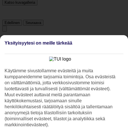
Katso kuvagalleria
Edellinen
Seuraava
Tripadvisor
Yksityisyytesi on meille tärkeää
4.2/5
Luokitus
4.2 / 5
alkaen
997 arviota
Käytämme sivustollamme evästeitä ja muita
kumppaneidemme tarjoamia toimintoja. Osa evästeistä
Siisteys
on välttämättömiä, jotta verkkosivustomme toimisi
4.4/5
Sijainti
luotettavasti ja turvallisesti (välttämättömät evästeet).
4.3/5
Muut evästeet auttavat meitä parantamaan
Huone
käyttökokemustasi, tarjoamaan sinulle
4.3/5
henkilökohtaisesti räätälöityä sisältöä ja tallentamaan
Palvelu
anonyymejä tietoja tilastollisiin tarkoituksiin
4.3/5
(toiminnalliset evästeet, tilastot ja analytiikka sekä
Nukkuminen
4.4/5
markkinointievästeet).