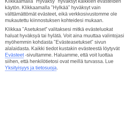
Klikkaamalla "Hyväksy" hyväksyt kaikkien evästeiden
Nukkuminen
3.8/5
käytön. Klikkaamalla "Hylkää" hyväksyt vain
Hinta-laatusuhde
välttämättömät evästeet, eikä verkkosivustomme ole
3.8/5
mukautettu kiinnostuksen kohteidesi mukaan.
Klikkaa "Asetukset” valitaksesi mitkä evästeluokat
Hotelliesittely
haluat hyväksyä tai hylätä. Voit aina muuttaa valintojasi
myöhemmin kohdasta "Evästeasetukset" sivun
3*
alalaidasta. Kaikki tiedot kustakin evästeestä löytyvät
Paikallinen luokitus
Evästeet
-sivultamme.
Haluamme, että voit luottaa
Cityhotelli lähellä luonnontieteellistä museota
siihen, että henkilötietosi ovat meillä turvassa. Lue
Yksityisyys ja tietosuoja
.
Berlin Mitte by Campanile -hotelli sijaitsee keskeisellä paikalla
Berliinin keskustassa. Kävelyetäisyydellä on paljon otoskeskuksia,
ravintoloita ja baareja. Tunnetut nähtävyydet, kuten Alexanderplatz
ja Tiergarten ovat n. 3 km päässä. Hotellilla on baari ja
aamiaishuone.
Lähin metroasema on: Naturkundemuseum.
Hotellilla on:
24 h vastaanotto
Aamiaishuone