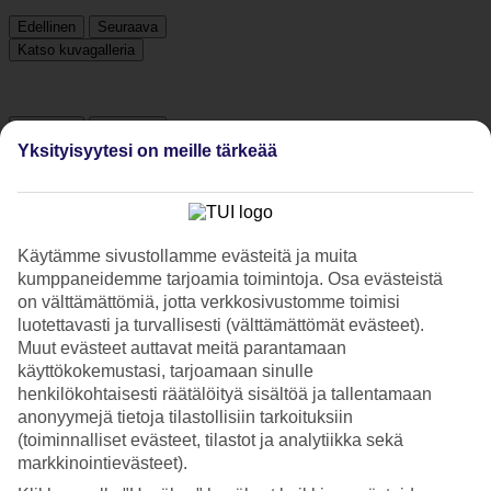
Edellinen
Seuraava
Katso kuvagalleria
Edellinen
Seuraava
Yksityisyytesi on meille tärkeää
Tripadvisor
Käytämme sivustollamme evästeitä ja muita
3.7/5
kumppaneidemme tarjoamia toimintoja. Osa evästeistä
Luokitus
3.7 / 5
alkaen
336 arviota
on välttämättömiä, jotta verkkosivustomme toimisi
luotettavasti ja turvallisesti (välttämättömät evästeet).
Siisteys
Muut evästeet auttavat meitä parantamaan
4.2/5
käyttökokemustasi, tarjoamaan sinulle
Sijainti
henkilökohtaisesti räätälöityä sisältöä ja tallentamaan
4.2/5
anonyymejä tietoja tilastollisiin tarkoituksiin
Huone
3.7/5
(toiminnalliset evästeet, tilastot ja analytiikka sekä
Palvelu
markkinointievästeet).
3.8/5