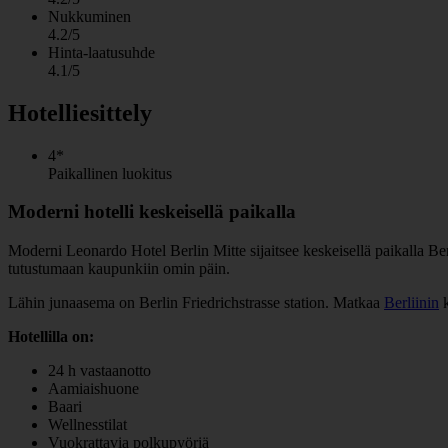
Nukkuminen
4.2/5
Hinta-laatusuhde
4.1/5
Hotelliesittely
4*
Paikallinen luokitus
Moderni hotelli keskeisellä paikalla
Moderni Leonardo Hotel Berlin Mitte sijaitsee keskeisellä paikalla Berli
tutustumaan kaupunkiin omin päin.
Lähin junaasema on Berlin Friedrichstrasse station. Matkaa
Berliinin
k
Hotellilla on:
24 h vastaanotto
Aamiaishuone
Baari
Wellnesstilat
Vuokrattavia polkupyöriä