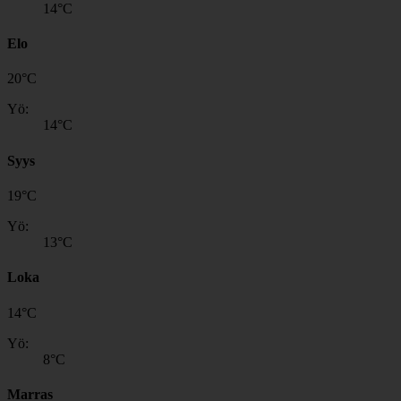
14
°C
Elo
20
°
C
Yö:
14
°C
Syys
19
°
C
Yö:
13
°C
Loka
14
°
C
Yö:
8
°C
Marras