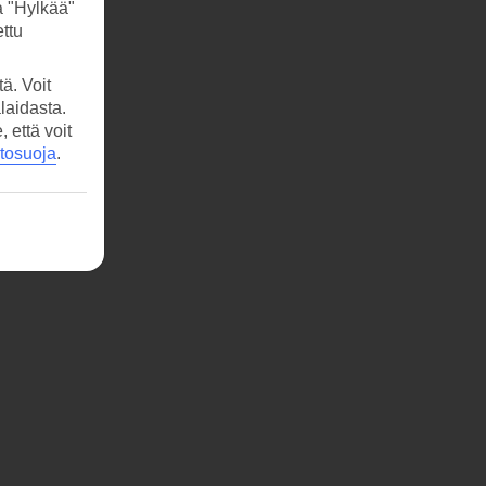
a "Hylkää"
ttu
ä. Voit
laidasta.
että voit
etosuoja
.