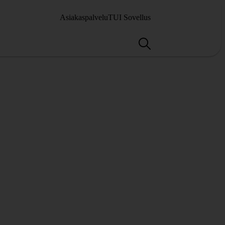
Asiakaspalvelu
TUI Sovellus