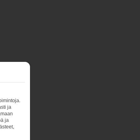
imintoja.
sti ja
tamaan
öä ja
ästeet,