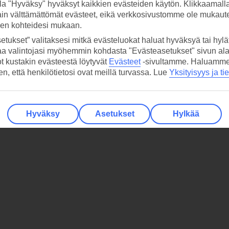
la "Hyväksy" hyväksyt kaikkien evästeiden käytön. Klikkaamall
ain välttämättömät evästeet, eikä verkkosivustomme ole mukaute
sen kohteidesi mukaan.
etukset” valitaksesi mitkä evästeluokat haluat hyväksyä tai hylät
aa valintojasi myöhemmin kohdasta "Evästeasetukset" sivun ala
ot kustakin evästeestä löytyvät
Evästeet
-sivultamme.
Haluamme, 
hen, että henkilötietosi ovat meillä turvassa. Lue
Yksityisyys ja ti
Hyväksy
Asetukset
Hylkää