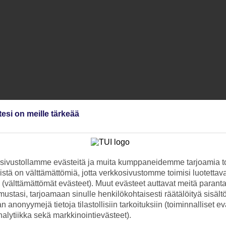
tesi on meille tärkeää
ivustollamme evästeitä ja muita kumppaneidemme tarjoamia to
stä on välttämättömiä, jotta verkkosivustomme toimisi luotettava
ti (välttämättömät evästeet). Muut evästeet auttavat meitä paran
ustasi, tarjoamaan sinulle henkilökohtaisesti räätälöityä sisält
 anonyymejä tietoja tilastollisiin tarkoituksiin (toiminnalliset ev
analytiikka sekä markkinointievästeet).