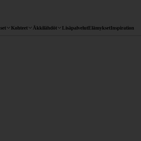
set
Kohteet
Äkkilähdöt
Lisäpalvelut
Elämykset
Inspiration