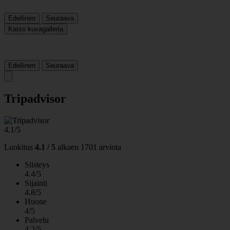
Edellinen
Seuraava
Katso kuvagalleria
Edellinen
Seuraava
Tripadvisor
4.1/5
Luokitus
4.1 / 5
alkaen
1701 arviota
Siisteys
4.4/5
Sijainti
4.8/5
Huone
4/5
Palvelu
4.2/5