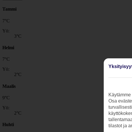
Tammi
7
°
C
Yö:
3
°C
Helmi
7
°
C
Yksityisyy
Yö:
2
°C
Maalis
Käytämme s
9
°
C
Osa evästei
turvallises
Yö:
2
°C
käyttökokem
tallentamaan
Huhti
tilastot ja 