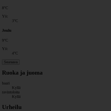
8
°
C
Yö:
3
°C
Joulu
9
°
C
Yö:
4
°C
Seuraava
Ruoka ja juoma
baari
Kyllä
ravintoloita
Kyllä
Urheilu