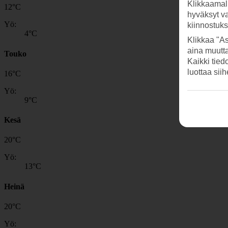
Klikkaamal
12
°
C
hyväksyt v
Yö:
kiinnostuk
4
°C
Klikkaa "As
aina muutt
Touko
Kaikki tied
luottaa sii
16
°
C
Yö:
9
°C
Kesä
20
°
C
Yö:
13
°C
Heinä
20
°
C
Yö: