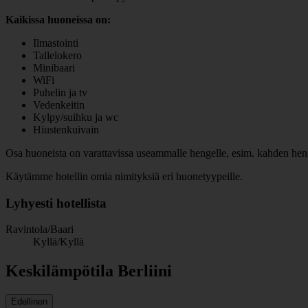
Kaikissa huoneissa on:
Ilmastointi
Tallelokero
Minibaari
WiFi
Puhelin ja tv
Vedenkeitin
Kylpy/suihku ja wc
Hiustenkuivain
Osa huoneista on varattavissa useammalle hengelle, esim. kahden henge
Käytämme hotellin omia nimityksiä eri huonetyypeille.
Lyhyesti hotellista
Ravintola/Baari
Kyllä/Kyllä
Keskilämpötila Berliini
Edellinen