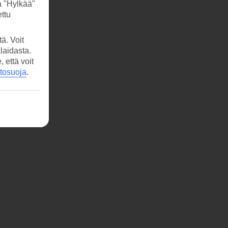
a "Hylkää"
ttu
ä. Voit
laidasta.
että voit
etosuoja
.