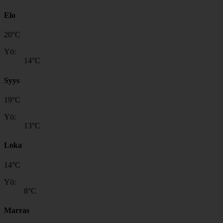
Elo
20
°
C
Yö:
14
°C
Syys
19
°
C
Yö:
13
°C
Loka
14
°
C
Yö:
8
°C
Marras