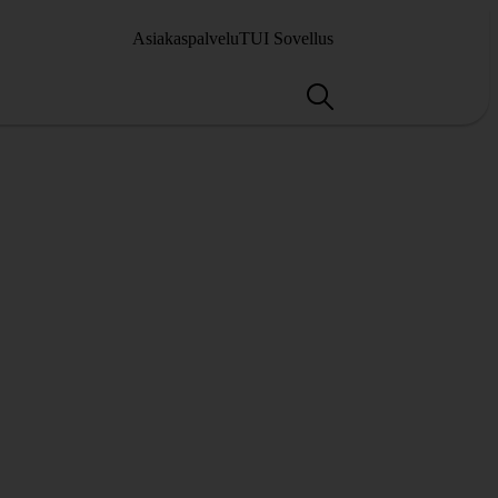
Asiakaspalvelu
TUI Sovellus