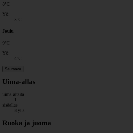
8
°
C
Yö:
3
°C
Joulu
9
°
C
Yö:
4
°C
Seuraava
Uima-allas
uima-altaita
1
sisäallas
Kyllä
Ruoka ja juoma