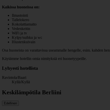
Kaikissa huoneissa on:
Ilmastointi
Tallelokero
Kokolattiamatto
Vedenkeitin
WiFi ja tv
Kylpy/suihku ja wc
Hiustenkuivain
Osa huoneista on varattavissa useammalle hengelle, esim. kahden henge
Käytämme hotellin omia nimityksiä eri huonetyypeille.
Lyhyesti hotellista
Ravintola/Baari
Kyllä/Kyllä
Keskilämpötila Berliini
Edellinen