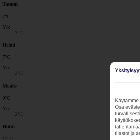
Tammi
7
°
C
Yö:
3
°C
Helmi
7
°
C
Yö:
Yksityisyy
2
°C
Maalis
9
°
C
Käytämme s
Osa evästei
Yö:
turvallises
2
°C
käyttökokem
Huhti
tallentamaan
tilastot ja 
12
°
C