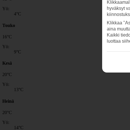
Klikkaamal
hyväksyt v
Yö:
4
°C
kiinnostuk
Klikkaa "As
Touko
aina muutt
Kaikki tied
16
°
C
luottaa sii
Yö:
9
°C
Kesä
20
°
C
Yö:
13
°C
Heinä
20
°
C
Yö:
14
°C