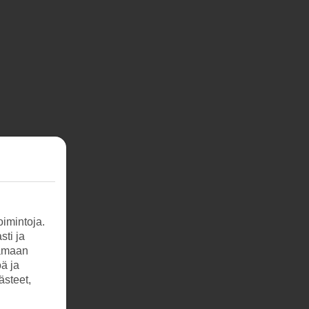
imintoja.
sti ja
tamaan
öä ja
ästeet,