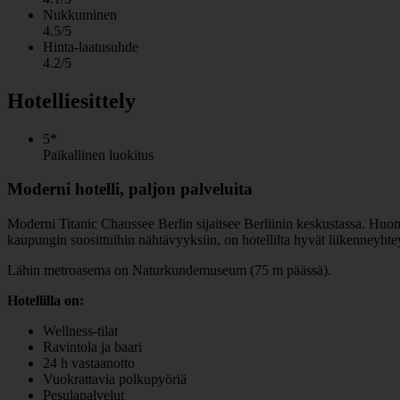
Nukkuminen
4.5/5
Hinta-laatusuhde
4.2/5
Hotelliesittely
5*
Paikallinen luokitus
Moderni hotelli, paljon palveluita
Moderni Titanic Chaussee Berlin sijaitsee Berliinin keskustassa. Huoneet
kaupungin suosittuihin nähtävyyksiin, on hotellilta hyvät liikenneyhte
Lähin metroasema on Naturkundemuseum (75 m päässä).
Hotellilla on:
Wellness-tilat
Ravintola ja baari
24 h vastaanotto
Vuokrattavia polkupyöriä
Pesulapalvelut