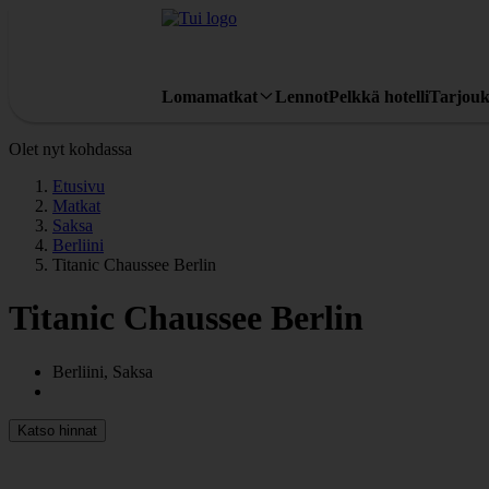
Lomamatkat
Lennot
Pelkkä hotelli
Tarjouk
Olet nyt kohdassa
Etusivu
Matkat
Saksa
Berliini
Titanic Chaussee Berlin
Titanic Chaussee Berlin
Berliini, Saksa
Katso hinnat