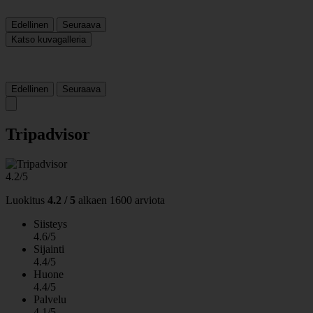
Edellinen
Seuraava
Katso kuvagalleria
Edellinen
Seuraava
Tripadvisor
4.2/5
Luokitus
4.2 / 5
alkaen
1600 arviota
Siisteys
4.6/5
Sijainti
4.4/5
Huone
4.4/5
Palvelu
4.1/5