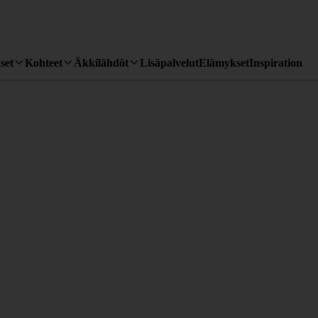
set
Kohteet
Äkkilähdöt
Lisäpalvelut
Elämykset
Inspiration