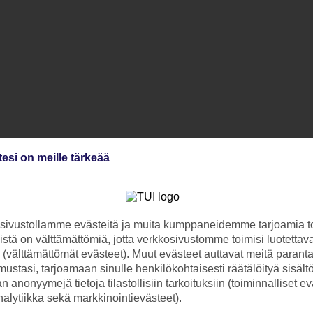
tesi on meille tärkeää
ivustollamme evästeitä ja muita kumppaneidemme tarjoamia to
stä on välttämättömiä, jotta verkkosivustomme toimisi luotettava
ti (välttämättömät evästeet). Muut evästeet auttavat meitä paran
ustasi, tarjoamaan sinulle henkilökohtaisesti räätälöityä sisält
 anonyymejä tietoja tilastollisiin tarkoituksiin (toiminnalliset ev
analytiikka sekä markkinointievästeet).