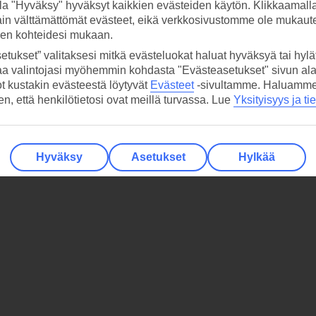
la "Hyväksy" hyväksyt kaikkien evästeiden käytön. Klikkaamall
ain välttämättömät evästeet, eikä verkkosivustomme ole mukaute
sen kohteidesi mukaan.
etukset” valitaksesi mitkä evästeluokat haluat hyväksyä tai hylät
aa valintojasi myöhemmin kohdasta "Evästeasetukset" sivun ala
ot kustakin evästeestä löytyvät
Evästeet
-sivultamme.
Haluamme, 
hen, että henkilötietosi ovat meillä turvassa. Lue
Yksityisyys ja ti
Hyväksy
Asetukset
Hylkää