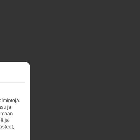
imintoja.
sti ja
tamaan
öä ja
ästeet,