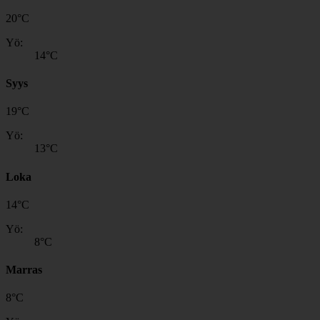
20
°
C
Yö:
14
°C
Syys
19
°
C
Yö:
13
°C
Loka
14
°
C
Yö:
8
°C
Marras
8
°
C