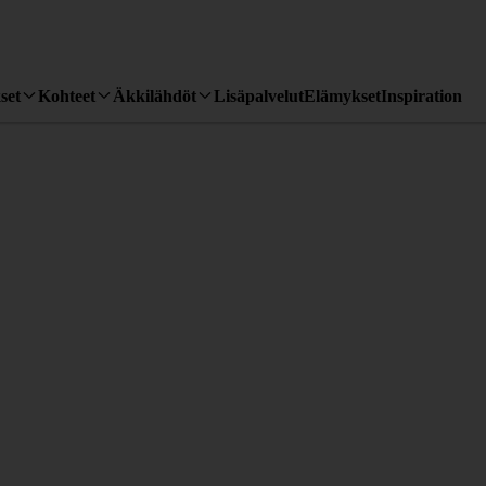
set
Kohteet
Äkkilähdöt
Lisäpalvelut
Elämykset
Inspiration