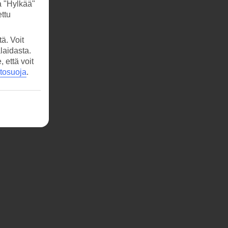
a "Hylkää"
ttu
ä. Voit
laidasta.
että voit
etosuoja
.