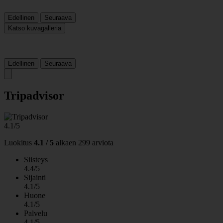
Edellinen
Seuraava
Katso kuvagalleria
Edellinen
Seuraava
Tripadvisor
4.1/5
Luokitus
4.1 / 5
alkaen
299 arviota
Siisteys
4.4/5
Sijainti
4.1/5
Huone
4.1/5
Palvelu
4.1/5