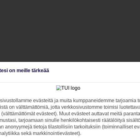
tesi on meille tärkeää
ivustollamme evästeitä ja muita kumppaneidemme tarjoamia to
stä on välttämättömiä, jotta verkkosivustomme toimisi luotettava
ti (välttämättömät evästeet). Muut evästeet auttavat meitä paran
ustasi, tarjoamaan sinulle henkilökohtaisesti räätälöityä sisält
 anonyymejä tietoja tilastollisiin tarkoituksiin (toiminnalliset ev
analytiikka sekä markkinointievästeet).