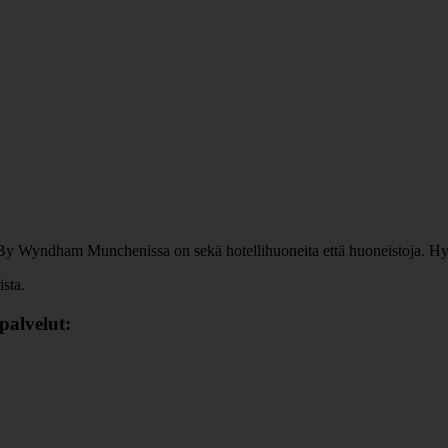
Wyndham Munchenissa on sekä hotellihuoneita että huoneistoja. Hyvä si
ista.
alvelut: