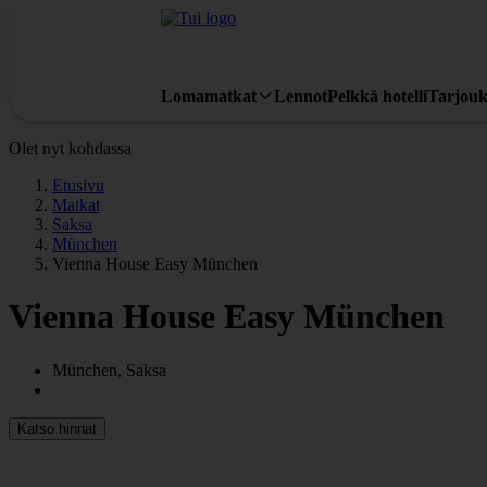
Lomamatkat
Lennot
Pelkkä hotelli
Tarjouk
Olet nyt kohdassa
Etusivu
Matkat
Saksa
München
Vienna House Easy München
Vienna House Easy München
München, Saksa
Katso hinnat