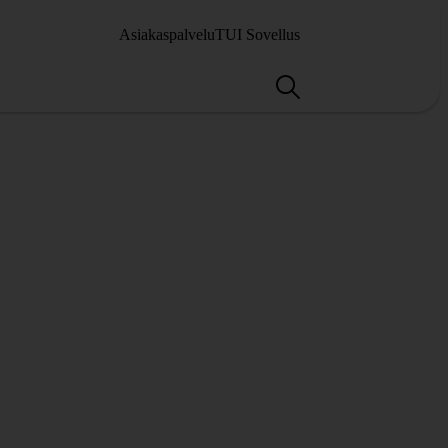
Asiakaspalvelu
TUI Sovellus