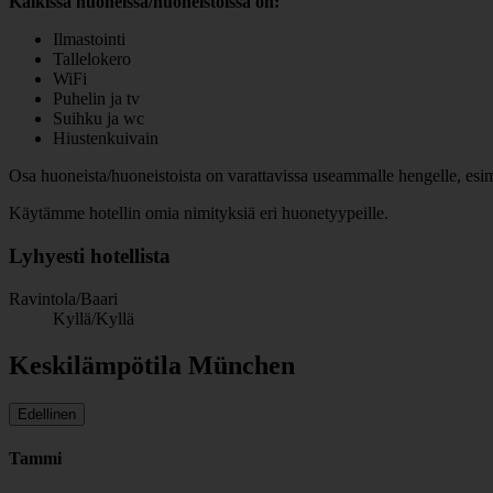
Kaikissa huoneissa/huoneistoissa on:
Ilmastointi
Tallelokero
WiFi
Puhelin ja tv
Suihku ja wc
Hiustenkuivain
Osa huoneista/huoneistoista on varattavissa useammalle hengelle, esim
Käytämme hotellin omia nimityksiä eri huonetyypeille.
Lyhyesti hotellista
Ravintola/Baari
Kyllä/Kyllä
Keskilämpötila München
Edellinen
Tammi