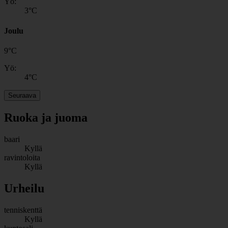
Yö:
3
°C
Joulu
9
°
C
Yö:
4
°C
Seuraava
Ruoka ja juoma
baari
Kyllä
ravintoloita
Kyllä
Urheilu
tenniskenttä
Kyllä