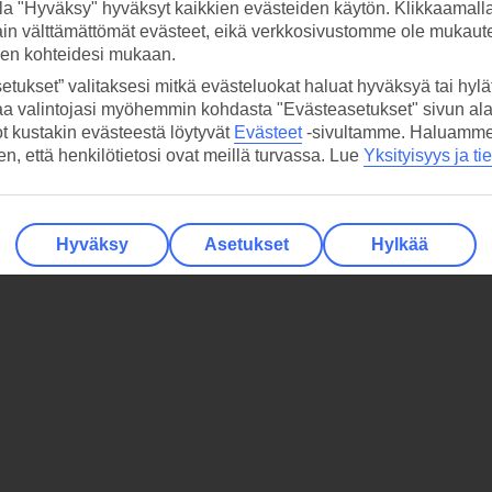
la "Hyväksy" hyväksyt kaikkien evästeiden käytön. Klikkaamall
ain välttämättömät evästeet, eikä verkkosivustomme ole mukaute
sen kohteidesi mukaan.
etukset” valitaksesi mitkä evästeluokat haluat hyväksyä tai hylät
aa valintojasi myöhemmin kohdasta "Evästeasetukset" sivun ala
ot kustakin evästeestä löytyvät
Evästeet
-sivultamme.
Haluamme, 
hen, että henkilötietosi ovat meillä turvassa. Lue
Yksityisyys ja ti
Hyväksy
Asetukset
Hylkää