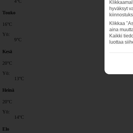
4
°C
Klikkaamal
hyväksyt v
Touko
kiinnostuk
Klikkaa "As
16
°
C
aina muutt
Yö:
Kaikki tied
9
°C
luottaa sii
Kesä
20
°
C
Yö:
13
°C
Heinä
20
°
C
Yö:
14
°C
Elo