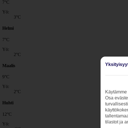
7
°
C
Yö:
3
°C
Helmi
7
°
C
Yö:
2
°C
Yksityisyy
Maalis
9
°
C
Yö:
2
°C
Käytämme s
Osa evästei
Huhti
turvallises
käyttökokem
12
°
C
tallentamaan
tilastot ja 
Yö: