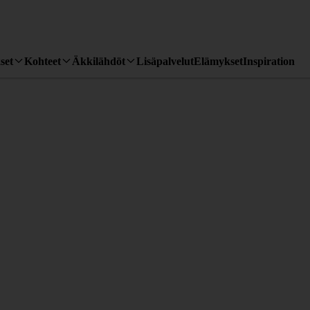
set
Kohteet
Äkkilähdöt
Lisäpalvelut
Elämykset
Inspiration