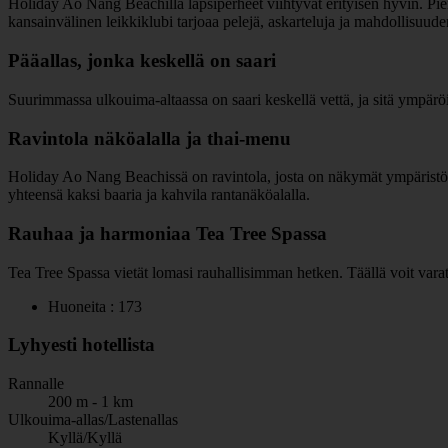
Holiday Ao Nang Beachilla lapsiperheet viihtyvät erityisen hyvin. Pieni
kansainvälinen leikkiklubi tarjoaa pelejä, askarteluja ja mahdollisuude
Pääallas, jonka keskellä on saari
Suurimmassa ulkouima-altaassa on saari keskellä vettä, ja sitä ympäröi p
Ravintola näköalalla ja thai-menu
Holiday Ao Nang Beachissä on ravintola, josta on näkymät ympäristön re
yhteensä kaksi baaria ja kahvila rantanäköalalla.
Rauhaa ja harmoniaa Tea Tree Spassa
Tea Tree Spassa vietät lomasi rauhallisimman hetken. Täällä voit varat
Huoneita : 173
Lyhyesti hotellista
Rannalle
200 m - 1 km
Ulkouima-allas/Lastenallas
Kyllä/Kyllä