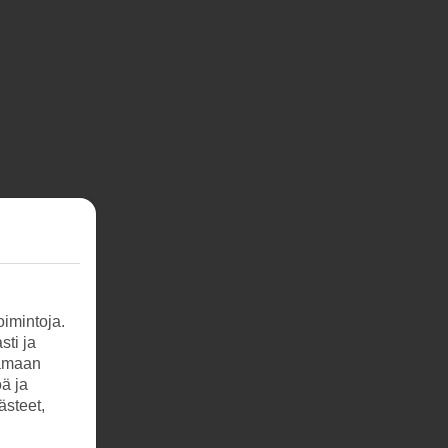
imintoja.
sti ja
tamaan
öä ja
ästeet,