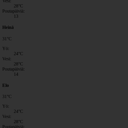
Vesi:
28
°C
Poutapäiviä:
13
Heinä
31
°
C
Yö:
24
°C
Vesi:
28
°C
Poutapäiviä:
14
Elo
31
°
C
Yö:
24
°C
Vesi:
28
°C
Poutapäiviä: