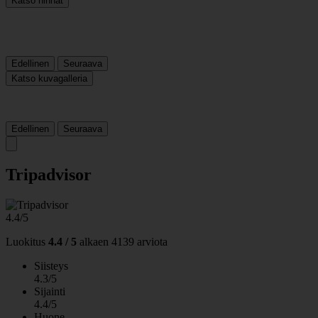
Katso hinnat
Edellinen
Seuraava
Katso kuvagalleria
Edellinen
Seuraava
Tripadvisor
4.4/5
Luokitus
4.4 / 5
alkaen
4139 arviota
Siisteys
4.3/5
Sijainti
4.4/5
Huone