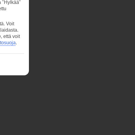
a "Hylkää"
ttu
ä. Voit
laidasta.
että voit
etosuoja
.