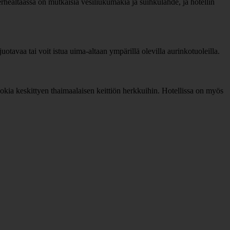
erhealtaassa on mutkaisia vesiliukumäkiä ja suihkulähde, ja hotellin
uotavaa tai voit istua uima-altaan ympärillä olevilla aurinkotuoleilla.
uokia keskittyen thaimaalaisen keittiön herkkuihin. Hotellissa on myös