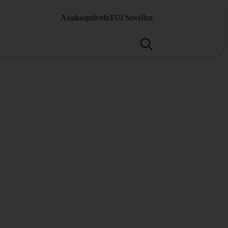
Asiakaspalvelu
TUI Sovellus