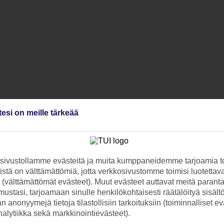
tesi on meille tärkeää
ivustollamme evästeitä ja muita kumppaneidemme tarjoamia to
stä on välttämättömiä, jotta verkkosivustomme toimisi luotettava
ti (välttämättömät evästeet). Muut evästeet auttavat meitä paran
ustasi, tarjoamaan sinulle henkilökohtaisesti räätälöityä sisält
 anonyymejä tietoja tilastollisiin tarkoituksiin (toiminnalliset ev
analytiikka sekä markkinointievästeet).