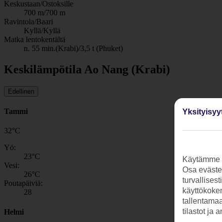
Keskustaan/Ostoksille
700 m/700 m
Ravintola/Baari
Kyllä/Kyllä
Matka lentokentältä
n. 55 min.(Krabi)/3,5 t (Phuket)
Keskilämpötila Ao Nang (Krabi)
Edellinen
Tammi
Yksityisyy
32
°
C
Yö:
23
°C
Käytämme s
Vesi:
Osa evästei
26
°C
turvallises
Poutapäiviä:
käyttökokem
28
tallentamaan
tilastot ja 
Helmi