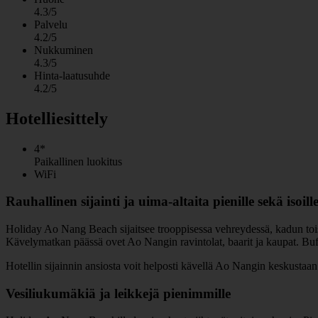
4.3/5
Palvelu
4.2/5
Nukkuminen
4.3/5
Hinta-laatusuhde
4.2/5
Hotelliesittely
4*
Paikallinen luokitus
WiFi
Rauhallinen sijainti ja uima-altaita pienille sekä isoill
Holiday Ao Nang Beach sijaitsee trooppisessa vehreydessä, kadun toisel
Kävelymatkan päässä ovet Ao Nangin ravintolat, baarit ja kaupat. Buf
Hotellin sijainnin ansiosta voit helposti kävellä Ao Nangin keskustaan ja 
Vesiliukumäkiä ja leikkejä pienimmille