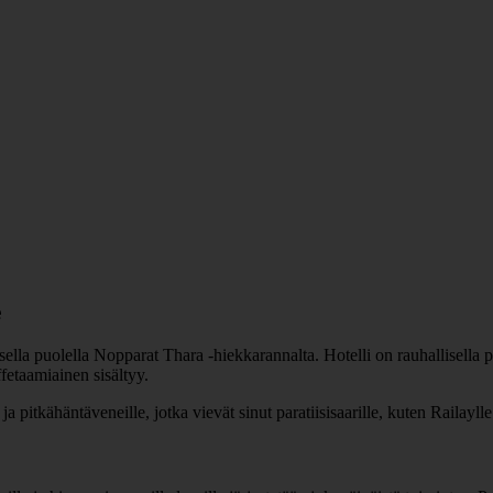
e
la puolella Nopparat Thara -hiekkarannalta. Hotelli on rauhallisella paik
fetaamiainen sisältyy.
pitkähäntäveneille, jotka vievät sinut paratiisisaarille, kuten Railaylle j