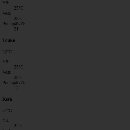
Yö:
25
°C
Vesi:
28
°C
Poutapäiviä:
21
Touko
32
°
C
Yö:
25
°C
Vesi:
28
°C
Poutapäiviä:
12
Kesä
31
°
C
Yö:
25
°C