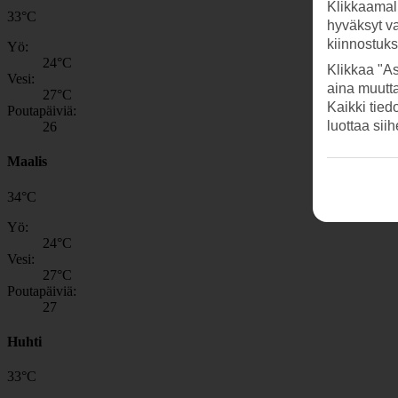
Klikkaamal
33
°
C
hyväksyt v
kiinnostuk
Yö:
24
°C
Klikkaa "As
Vesi:
aina muutt
27
°C
Kaikki tied
Poutapäiviä:
luottaa sii
26
Maalis
34
°
C
Yö:
24
°C
Vesi:
27
°C
Poutapäiviä:
27
Huhti
33
°
C