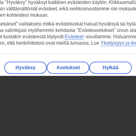
la "Hyväksy" hyväksyt kaikkien evästeiden käytön. Klikkaamall
ain välttämättömät evästeet, eikä verkkosivustomme ole mukaute
sen kohteidesi mukaan.
etukset” valitaksesi mitkä evästeluokat haluat hyväksyä tai hylät
aa valintojasi myöhemmin kohdasta "Evästeasetukset" sivun ala
ot kustakin evästeestä löytyvät
Evästeet
-sivultamme.
Haluamme, 
hen, että henkilötietosi ovat meillä turvassa. Lue
Yksityisyys ja ti
Hyväksy
Asetukset
Hylkää