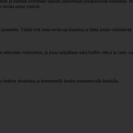
lle ja hieman isommille lapsille järjestetään jokapäiväistä toimintaa. P
n tavata uusia ystäviä.
uutarha. Täällä voit istua swim-up-baarissa ja tilata jotain virkistävää j
hevään vehreyteen, ja jossa tarjoillaan sekä buffet- että à la carte -r
a hetken yksinoloa ja hemmotella itseäsi rentouttavalla hoidolla.