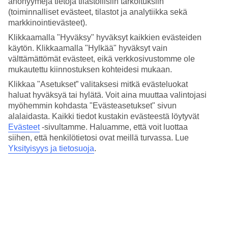
anonyymejä tietoja tilastollisiin tarkoituksiin
(toiminnalliset evästeet, tilastot ja analytiikka sekä
Suuri uima-allas koostuu kolmesta yhteenliitetystä altaasta sekä
markkinointievästeet).
erillisestä pienemmästä altaasta, jossa on vihreät laatat. Hotellilla on
swim-up baari, jonka baarituolit on asetettu uima-altaaseen.
Klikkaamalla "Hyväksy" hyväksyt kaikkien evästeiden
Hotellialueella on lisäksi ravintola
The Spice,
hierontaa sekä
käytön. Klikkaamalla "Hylkää" hyväksyt vain
kuntoilutila.
välttämättömät evästeet, eikä verkkosivustomme ole
Superiorhuone vai deluxe-huone?
mukautettu kiinnostuksen kohteidesi mukaan.
Klikkaa "Asetukset” valitaksesi mitkä evästeluokat
Krabi La Playassa asutaan hyvin. Tavallisia hotellihuoneita
haluat hyväksyä tai hylätä. Voit aina muuttaa valintojasi
kutsutaan superiorhuoneiksi ja ne ovat kooltaan 46 m². Kun haluat
myöhemmin kohdasta "Evästeasetukset" sivun
asua mukavammin, voit varata tasokkaammin sisustetun
alalaidasta. Kaikki tiedot kustakin evästeestä löytyvät
deluxehuoneen parvekkeella. Jos taas haluat maaterassillisen
huoneen, josta on suora yhteys uima-altaaseen, varaa Swim-up
Evästeet
-sivultamme.
Haluamme, että voit luottaa
Deluxe. Kaikissa huonetyypeissä on tilaa lisävuotelle, mikäli
siihen, että henkilötietosi ovat meillä turvassa. Lue
matkustajia on kolme.
Yksityisyys ja tietosuoja
.
Tärkeä tietää
Hotelli uudistaa joidenkin superior-huoneiden kylpyhuoneita ajalla
1.9.–30.9.2026. Kunnostustöitä tehdään päivittäin, ja joissakin
huoneissa sekä lähialueilla saattaa esiintyä vaihtelevaa meluhaittaa.
Hotellivieraat tullaan majoittamaan hotellin muihin osiin.