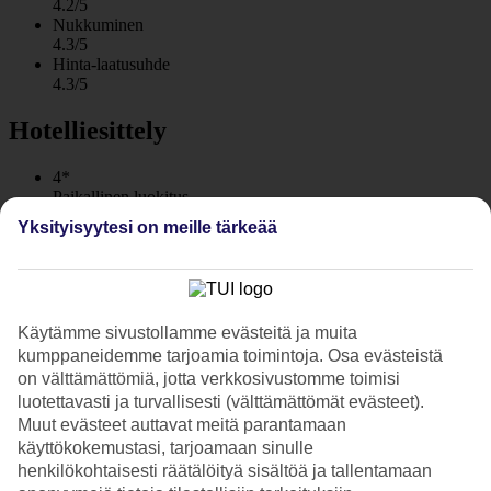
4.2/5
Nukkuminen
4.3/5
Hinta-laatusuhde
4.3/5
Hotelliesittely
4*
Paikallinen luokitus
WiFi
Yksityisyytesi on meille tärkeää
Suuri allasalue ja keskeinen sijainti
Krabi La Playa Resort Ao Nangissa on hyvä valinta sinulle, jolle
suuri allasalue on tärkeä. Hotelli sijaitsee keskeisellä paikalla, mutta
Käytämme sivustollamme evästeitä ja muita
samalla trooppisen vehreyden keskellä. Heti hotellin sisäänkäynnin
kumppaneidemme tarjoamia toimintoja. Osa evästeistä
ulkopuolella on ravintoloita, baareja ja kauppoja vieri vieressä.
on välttämättömiä, jotta verkkosivustomme toimisi
Vaikka hotelli sijaitseekin Ao Nangin keskustassa, ei sitä huomaa
luotettavasti ja turvallisesti (välttämättömät evästeet).
sisällä alueella, jossa huojuvat palmut suojaavat hotellia
Muut evästeet auttavat meitä parantamaan
ulkomaailmalta.
käyttökokemustasi, tarjoamaan sinulle
henkilökohtaisesti räätälöityä sisältöä ja tallentamaan
Suuri allasalue