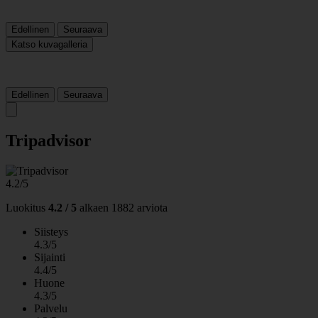
Edellinen
Seuraava
Katso kuvagalleria
Edellinen
Seuraava
Tripadvisor
4.2/5
Luokitus
4.2 / 5
alkaen
1882 arviota
Siisteys
4.3/5
Sijainti
4.4/5
Huone
4.3/5
Palvelu