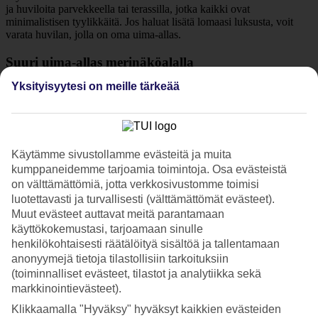
ja huviloita parvekkeella tai terassilla, jotka kaikki ovat
minimalistisen tyylikkäitä. Jos haluat lisätä lomaasi luksusta, voit
varata huvilan, jolla on oma uima-allas.
Suuri uima-allas merinäköalalla
Yksityisyytesi on meille tärkeää
Hotellin allasalue avautuu merelle päin, ja siellä on suuri uima-allas
virkistäytymiseen. Heittäydy aurinkotuoliin aurinkovarjon alle ja käy
uimassa muutama altaan mitta.
Kuntoilua, aktiviteetteja ja ylellinen spa
Käytämme sivustollamme evästeitä ja muita
kumppaneidemme tarjoamia toimintoja. Osa evästeistä
Hotellilla riittää tekemistä – voit kuntoilla salilla, pelata tennistä,
kokeilla jousiammuntaa tai osallistua joogatunnille. Voit myös
on välttämättömiä, jotta verkkosivustomme toimisi
vuokrata polkupyörän ja tutustua ympäristöön. Ylellistä
luotettavasti ja turvallisesti (välttämättömät evästeet).
rentoutumista tarjoaa käynti hotellin omassa Blue Lotus Spassa,
Muut evästeet auttavat meitä parantamaan
jossa voit nauttia ihanista spa-hoidoista.
käyttökokemustasi, tarjoamaan sinulle
henkilökohtaisesti räätälöityä sisältöä ja tallentamaan
Aamiainen sisältyy hintaan
anonyymejä tietoja tilastollisiin tarkoituksiin
(toiminnalliset evästeet, tilastot ja analytiikka sekä
Aamuisin sinua odottaa runsas aamiaisbuffet, joka sisältyy matkasi
hintaan. Halutessasi voit varata puoli- tai täysihoidon lisäpalveluna
markkinointievästeet).
jo ennen matkaa.
Klikkaamalla "Hyväksy" hyväksyt kaikkien evästeiden