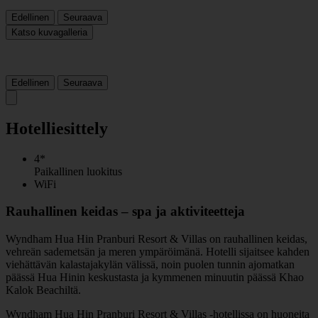
Edellinen
Seuraava
Katso kuvagalleria
Edellinen
Seuraava
Hotelliesittely
4*
Paikallinen luokitus
WiFi
Rauhallinen keidas – spa ja aktiviteetteja
Wyndham Hua Hin Pranburi Resort & Villas on rauhallinen keidas,
vehreän sademetsän ja meren ympäröimänä. Hotelli sijaitsee kahden
viehättävän kalastajakylän välissä, noin puolen tunnin ajomatkan
päässä Hua Hinin keskustasta ja kymmenen minuutin päässä Khao
Kalok Beachiltä.
Wyndham Hua Hin Pranburi Resort & Villas -hotellissa on huoneita