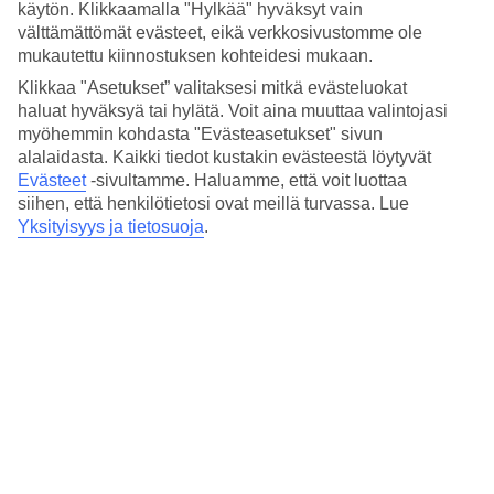
käytön. Klikkaamalla "Hylkää" hyväksyt vain
Huoneita : 161
välttämättömät evästeet, eikä verkkosivustomme ole
Lyhyesti hotellista
mukautettu kiinnostuksen kohteidesi mukaan.
Klikkaa "Asetukset” valitaksesi mitkä evästeluokat
Rannalle
haluat hyväksyä tai hylätä. Voit aina muuttaa valintojasi
5 km
myöhemmin kohdasta "Evästeasetukset" sivun
Ulkouima-allas
Kyllä
alalaidasta. Kaikki tiedot kustakin evästeestä löytyvät
Keskustaan/Ostoksille
Evästeet
-sivultamme.
Haluamme, että voit luottaa
38 km/38 km
siihen, että henkilötietosi ovat meillä turvassa. Lue
Ravintola/Baari
Yksityisyys ja tietosuoja
.
Kyllä/Kyllä
Matka lentokentältä
n. 3 t 30 min (Bangkok)
Keskilämpötila Hua Hin
Edellinen
Tammi
29
°
C