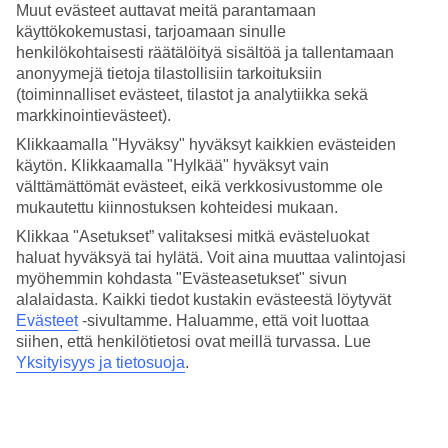
aikuisten suosion, toki lapset ovat tänne yhtä lailla
Muut evästeet auttavat meitä parantamaan
tervetulleita. Hotelli on tasokkain hotellimme koko Khao Lakin
käyttökokemustasi, tarjoamaan sinulle
alueella, mutta tunnelma on kuitenkin ihanan rento. JW Marriott
henkilökohtaisesti räätälöityä sisältöä ja tallentamaan
koostuu useasta rakennuksesta suurella, trooppisella alueella.
anonyymejä tietoja tilastollisiin tarkoituksiin
Yhdessä JW Marriott Khao Lak Resort Suitesin kanssa hotellit
(toiminnalliset evästeet, tilastot ja analytiikka sekä
muodostavat yhteisen hotellialueen, jonka kaikki tilat on yhteisessä
käytössä.
markkinointievästeet).
Klikkaamalla "Hyväksy" hyväksyt kaikkien evästeiden
Aurinkotuoleja sekä altaalla että rannalla
käytön. Klikkaamalla "Hylkää" hyväksyt vain
välttämättömät evästeet, eikä verkkosivustomme ole
Suuressa uima-altaassa on sekä aurinkotuoleja että useita
mukautettu kiinnostuksen kohteidesi mukaan.
allasbaareja jopa itse altaassa. Uima-allas päättyy rannalle, joten voit
vaivatta hyödyntää molempia. Rannalla on hotellin rantabaari sekä
Klikkaa "Asetukset” valitaksesi mitkä evästeluokat
muutama yksinkertainen thairavintola.
haluat hyväksyä tai hylätä. Voit aina muuttaa valintojasi
myöhemmin kohdasta "Evästeasetukset" sivun
Ostoksia ja golfia
alalaidasta. Kaikki tiedot kustakin evästeestä löytyvät
Evästeet
-sivultamme.
Haluamme, että voit luottaa
Mikäli kaipaat ostoksille tai lisää ravintolavaihtoehtoja, on Bang
Niangiin tai Khao Lakin keskustaan helppo kulkea taksilla. Golfista
siihen, että henkilötietosi ovat meillä turvassa. Lue
kiinnostuneille löytyy Khao Lakin alueelta kaksi golfkenttää, joista
Yksityisyys ja tietosuoja
.
lähin sijaitsee noin 10 kilometrin päässä hotellilta.
Kuntosali, joogaa ja lastenallas