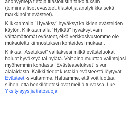
anonyymejä tietoja tilastollisiin tarkoituksiin
Hotellin ravintolassa syöt hyvin. Tarjolla on mielenkiintoisia makuja
(toiminnalliset evästeet, tilastot ja analytiikka sekä
– niin aasialaisia kuin kansainvälisiä. Nauti grillatusta lihasta,
markkinointievästeet).
mehukkaista hampurilaisista ja rapeista pizzoista sekä välimerellisistä
herkuista ja aidosta thai-ruuasta. Hotellilla on myös rantaklubi,
Klikkaamalla "Hyväksy" hyväksyt kaikkien evästeiden
Kram Beach Club
, jossa voit ihastella ihanaa merinäköalaa ja
käytön. Klikkaamalla "Hylkää" hyväksyt vain
maistella klubin maukkaita ruokia kuten herkullisia äyriäisiä ja
välttämättömät evästeet, eikä verkkosivustomme ole
vastapyydettyä kalaa.
mukautettu kiinnostuksen kohteidesi mukaan.
Spa ja kuntoilua
Klikkaa "Asetukset” valitaksesi mitkä evästeluokat
haluat hyväksyä tai hylätä. Voit aina muuttaa valintojasi
Jos kaipaat lomallasi täydellistä rentoutumista, on hotellilla
myöhemmin kohdasta "Evästeasetukset" sivun
ihastuttava spa, joka tarjoaa erilaisia hoitoja ja hierontaa. Jos taas
alalaidasta. Kaikki tiedot kustakin evästeestä löytyvät
kaipaat liikuntaa, voit käydä treenaamassa hotellin kuntosalilla.
Evästeet
-sivultamme.
Haluamme, että voit luottaa
Huoneita : 253
siihen, että henkilötietosi ovat meillä turvassa. Lue
Yksityisyys ja tietosuoja
.
Lyhyesti hotellista
Rannalle
20 m - 200 m
Ulkouima-allas/Lastenallas
Kyllä/Kyllä
Keskustaan/Ostoksille
25 km/20 km