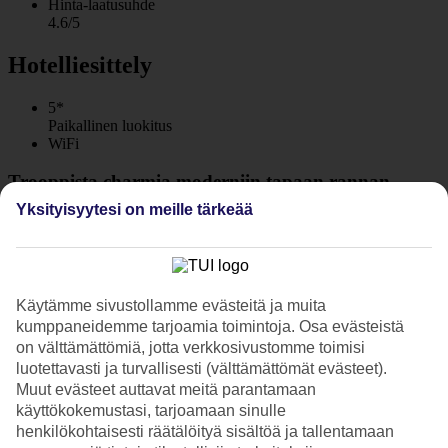
Hinta-laatusuhde
4.6/5
Hotelliesittely
5*
Paikallinen luokitus
WiFi
Trooppista charmia moderniin tapaan rannan
äärellä
Yksityisyytesi on meille tärkeää
Pullman Khao Lak Resort sijaitsee taivaansinisen
Andamaanienmeren, puuterinvalkean hiekkarannan ja huojuvien
kookospalmujen äärellä. Tarkempi sijainti on Bang Muang Beach,
Khao Sokin kansallispuistossa, noin 20 km Khao Lakista
Käytämme sivustollamme evästeitä ja muita
pohjoiseen. Täällä yhdistyvät trooppinen charmi ja moderni
kumppaneidemme tarjoamia toimintoja. Osa evästeistä
tekniikka.
on välttämättömiä, jotta verkkosivustomme toimisi
Erityisen vaivattomaksi teet Thaimaan-lomasi varaamalla
luotettavasti ja turvallisesti (välttämättömät evästeet).
puolihoidon tai täysihoidon.
Muut evästeet auttavat meitä parantamaan
käyttökokemustasi, tarjoamaan sinulle
Mielenkiintoisia makuja
henkilökohtaisesti räätälöityä sisältöä ja tallentamaan