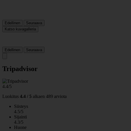
Edellinen
Seuraava
Katso kuvagalleria
Edellinen
Seuraava
Tripadvisor
4.4/5
Luokitus
4.4 / 5
alkaen
489 arviota
Siisteys
4.5/5
Sijainti
4.3/5
Huone