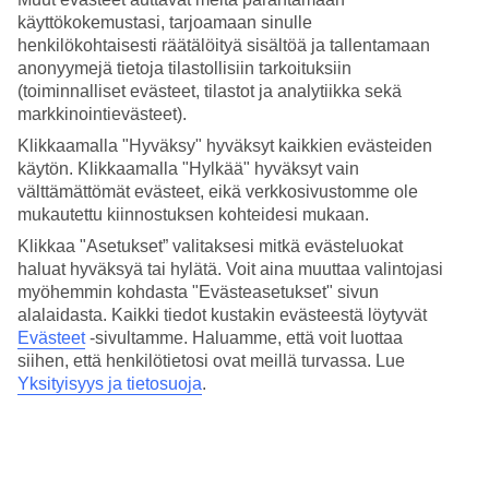
bambuja, palmuja kuin kukkaloistoakin.
Khao Lakin
keskusta
käyttökokemustasi, tarjoamaan sinulle
sijaitsee kävelyetäisyydellä, samoin kuin lähin ranta, jonne on
henkilökohtaisesti räätälöityä sisältöä ja tallentamaan
matkaa n. 800 metriä hotellilta.
anonyymejä tietoja tilastollisiin tarkoituksiin
Rento ilmapiiri
(toiminnalliset evästeet, tilastot ja analytiikka sekä
markkinointievästeet).
Ilmapiiri The Leaf on the Sands by Katathanissa on rento.
Klikkaamalla "Hyväksy" hyväksyt kaikkien evästeiden
Allasalueella on kaksi uima-allasta, joista toisessa on jacuzzi ja
käytön. Klikkaamalla "Hylkää" hyväksyt vain
toisessa lastenallas. Hotellissa on lisäksi mahdollisuus hierontaan
sekä kuntoilutila.
välttämättömät evästeet, eikä verkkosivustomme ole
mukautettu kiinnostuksen kohteidesi mukaan.
Huoneita : 96
Klikkaa "Asetukset” valitaksesi mitkä evästeluokat
Lyhyesti hotellista
haluat hyväksyä tai hylätä. Voit aina muuttaa valintojasi
myöhemmin kohdasta "Evästeasetukset" sivun
Rannalle
alalaidasta. Kaikki tiedot kustakin evästeestä löytyvät
800 m
Evästeet
-sivultamme.
Haluamme, että voit luottaa
Ulkouima-allas/Lastenallas
siihen, että henkilötietosi ovat meillä turvassa. Lue
Kyllä/Kyllä
Yksityisyys ja tietosuoja
.
Keskustaan/Ostoksille
600 m/600 m
Ravintola/Baari
Kyllä/Ei
Matka lentokentältä
n. 2–3 t.