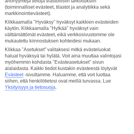
anonyymejä tietoja tilastollisiin tarkoituksiin
Hinta-laatusuhde
4.5/5
(toiminnalliset evästeet, tilastot ja analytiikka sekä
markkinointievästeet).
Hotelliesittely
Klikkaamalla "Hyväksy" hyväksyt kaikkien evästeiden
käytön. Klikkaamalla "Hylkää" hyväksyt vain
4*
välttämättömät evästeet, eikä verkkosivustomme ole
Paikallinen luokitus
mukautettu kiinnostuksen kohteidesi mukaan.
4 tähden hotelli Anavana Beach Resort kohteessa Chaweng Beach
Klikkaa "Asetukset” valitaksesi mitkä evästeluokat
on hotelli, jolla on baari, WiFi ja uima-allas. Hotellilla voit nauttia
haluat hyväksyä tai hylätä. Voit aina muuttaa valintojasi
palveluista kuten hieronta ja poreallas. Jos matkustat lasten kanssa,
myöhemmin kohdasta "Evästeasetukset" sivun
on lapsille lastenallas. Alueella on pysäköintimahdollisuus. Hotelli
alalaidasta. Kaikki tiedot kustakin evästeestä löytyvät
on uudistettu viimeksi vuonna 2006. Hotelli hyväksyy seuraavat
luottokortit: American Express, Diners Club, EC Maestro,
Evästeet
-sivultamme.
Haluamme, että voit luottaa
Mastercard ja Visa.
siihen, että henkilötietosi ovat meillä turvassa. Lue
Yksityisyys ja tietosuoja
.
Lyhyesti hotellista
Ulkouima-allas/Lastenallas
Kyllä/Kyllä
Ravintola/Baari
Kyllä/Kyllä
Matka lentokentältä
n. 1 t 40 min (Bangkok)