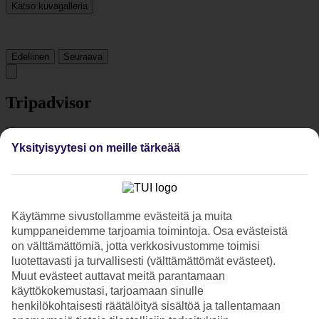
Katso kuvagalleria
Edellinen
Seuraava
Tripadvisor
4.8/5
Yksityisyytesi on meille tärkeää
Luokitus
4.8 / 5
alkaen
1429 arviota
Siisteys
4.8/5
Käytämme sivustollamme evästeitä ja muita
Sijainti
kumppaneidemme tarjoamia toimintoja. Osa evästeistä
4.8/5
Huone
on välttämättömiä, jotta verkkosivustomme toimisi
4.8/5
luotettavasti ja turvallisesti (välttämättömät evästeet).
Palvelu
Muut evästeet auttavat meitä parantamaan
4.9/5
käyttökokemustasi, tarjoamaan sinulle
Nukkuminen
henkilökohtaisesti räätälöityä sisältöä ja tallentamaan
4.7/5