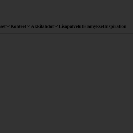
set
Kohteet
Äkkilähdöt
Lisäpalvelut
Elämykset
Inspiration