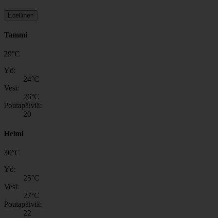
Edellinen
Tammi
29
°
C
Yö:
24
°C
Vesi:
26
°C
Poutapäiviä:
20
Helmi
30
°
C
Yö:
25
°C
Vesi:
27
°C
Poutapäiviä:
22