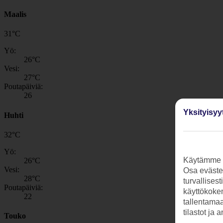
Maalis
31
°
C
Yö:
26
°C
Vesi:
27
°C
Poutapäiviä:
26
Yksityisyy
Huhti
32
°
C
Yö:
Käytämme s
26
°C
Vesi:
Osa evästei
28
°C
turvallises
Poutapäiviä:
käyttökokem
22
tallentamaan
tilastot ja 
Touko