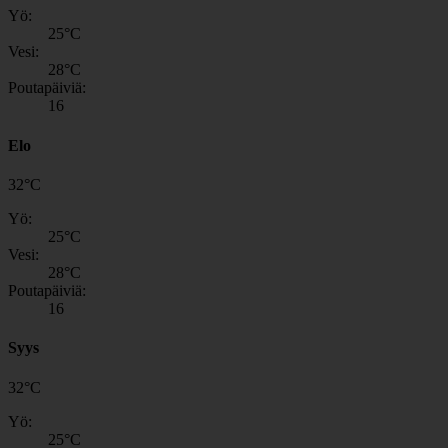
Yö:
25
°C
Vesi:
28
°C
Poutapäiviä:
16
Elo
32
°
C
Yö:
25
°C
Vesi:
28
°C
Poutapäiviä:
16
Syys
32
°
C
Yö:
25
°C