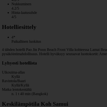
Nukkuminen
4.2/5
Hinta-laatusuhde
4/5
Hotelliesittely
4*
Paikallinen luokitus
4 tähden hotelli Pao Jin Poon Beach Front Villa kohteessa Lamai Beach o
pysäköintimahdollisuus. Hotelli hyväksyy seuraavat luottokortit: Ame
Lyhyesti hotellista
Ulkouima-allas
Kyllä
Ravintola/Baari
Kyllä/Kyllä
Matka lentokentältä
n. 1 t 40 min (Bangkok)
Keskilämpötila Koh Samui