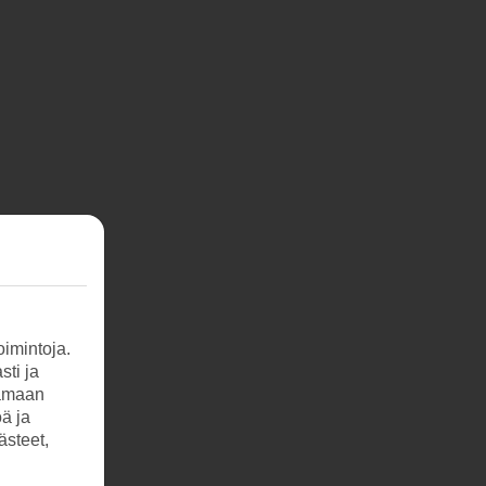
imintoja.
sti ja
tamaan
öä ja
ästeet,