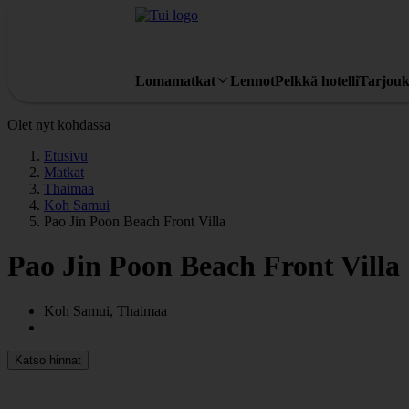
Lomamatkat
Lennot
Pelkkä hotelli
Tarjouk
Olet nyt kohdassa
Etusivu
Matkat
Thaimaa
Koh Samui
Pao Jin Poon Beach Front Villa
Pao Jin Poon Beach Front Villa
Koh Samui, Thaimaa
Katso hinnat