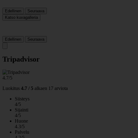
Edellinen
Seuraava
Katso kuvagalleria
Edellinen
Seuraava
Tripadvisor
4.7/5
Luokitus
4.7 / 5
alkaen
17 arviota
Siisteys
4/5
Sijainti
4/5
Huone
4.3/5
Palvelu
4.2/5