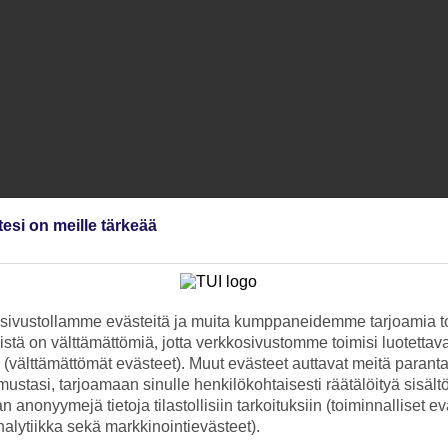
tesi on meille tärkeää
ivustollamme evästeitä ja muita kumppaneidemme tarjoamia to
stä on välttämättömiä, jotta verkkosivustomme toimisi luotettava
ti (välttämättömät evästeet). Muut evästeet auttavat meitä paran
ustasi, tarjoamaan sinulle henkilökohtaisesti räätälöityä sisält
 anonyymejä tietoja tilastollisiin tarkoituksiin (toiminnalliset ev
analytiikka sekä markkinointievästeet).