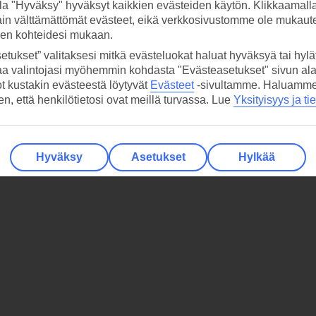
la "Hyväksy" hyväksyt kaikkien evästeiden käytön. Klikkaamall
ain välttämättömät evästeet, eikä verkkosivustomme ole mukaute
sen kohteidesi mukaan.
etukset” valitaksesi mitkä evästeluokat haluat hyväksyä tai hylät
aa valintojasi myöhemmin kohdasta "Evästeasetukset" sivun ala
ot kustakin evästeestä löytyvät
Evästeet
-sivultamme.
Haluamme, 
hen, että henkilötietosi ovat meillä turvassa. Lue
Yksityisyys ja ti
Hyväksy
Asetukset
Hylkää