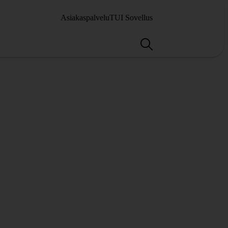
Asiakaspalvelu
TUI Sovellus