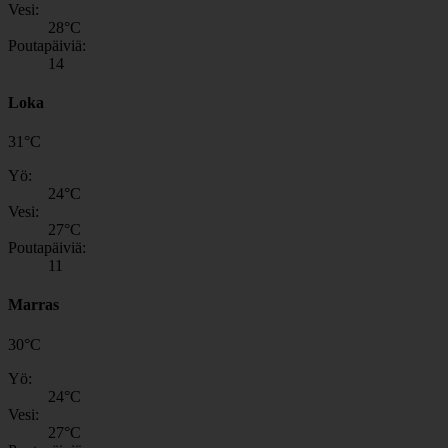
Vesi:
28
°C
Poutapäiviä:
14
Loka
31
°
C
Yö:
24
°C
Vesi:
27
°C
Poutapäiviä:
11
Marras
30
°
C
Yö:
24
°C
Vesi:
27
°C