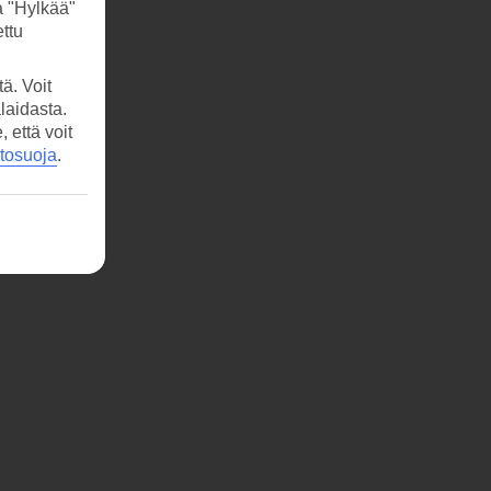
a "Hylkää"
ttu
ä. Voit
laidasta.
että voit
etosuoja
.