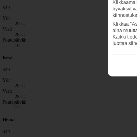
Klikkaamal
33
°
C
hyväksyt v
kiinnostuk
Yö:
26
°C
Klikkaa "As
Vesi:
aina muutt
28
°C
Kaikki tied
Poutapäiviä:
luottaa sii
16
Kesä
32
°
C
Yö:
26
°C
Vesi:
28
°C
Poutapäiviä:
15
Heinä
32
°
C