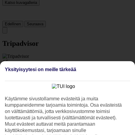
Katso kuvagalleria
Edellinen
Seuraava
Tripadvisor
4/5
Yksityisyytesi on meille tärkeää
Luokitus
4 / 5
alkaen
262 arviota
Siisteys
4.3/5
Sijainti
4.5/5
Käytämme sivustollamme evästeitä ja muita
Huone
kumppaneidemme tarjoamia toimintoja. Osa evästeistä
3.9/5
on välttämättömiä, jotta verkkosivustomme toimisi
Palvelu
luotettavasti ja turvallisesti (välttämättömät evästeet).
4.3/5
Muut evästeet auttavat meitä parantamaan
Nukkuminen
käyttökokemustasi, tarjoamaan sinulle
4.1/5