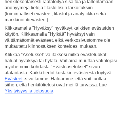
Hinta-laatusuhde
henkilökohtaisesti räätälöityä sisältöä ja tallentamaan
4/5
anonyymejä tietoja tilastollisiin tarkoituksiin
(toiminnalliset evästeet, tilastot ja analytiikka sekä
Hotelliesittely
markkinointievästeet).
Klikkaamalla "Hyväksy" hyväksyt kaikkien evästeiden
3*
käytön. Klikkaamalla "Hylkää" hyväksyt vain
Paikallinen luokitus
välttämättömät evästeet, eikä verkkosivustomme ole
3 tähden hotelli Samui Natien Beach Resort kohteessa Chaweng
mukautettu kiinnostuksen kohteidesi mukaan.
Beach on hotelli, jolla on baari, aamiaisbuffet ja WiFi. Hotellilla voit
Klikkaa "Asetukset” valitaksesi mitkä evästeluokat
nauttia palveluista kuten sauna ja poreallas. Jos matkustat lasten
haluat hyväksyä tai hylätä. Voit aina muuttaa valintojasi
kanssa, on lapsille lastenhoito ja lastenallas. Alueella on
pysäköintimahdollisuus. Hotelli on uudistettu viimeksi vuonna 2006.
myöhemmin kohdasta "Evästeasetukset" sivun
Hotelli hyväksyy seuraavat luottokortit: American Express,
alalaidasta. Kaikki tiedot kustakin evästeestä löytyvät
Mastercard ja Visa.
Evästeet
-sivultamme.
Haluamme, että voit luottaa
siihen, että henkilötietosi ovat meillä turvassa. Lue
Lyhyesti hotellista
Yksityisyys ja tietosuoja
.
Rannalle
1,4 km
Ulkouima-allas/Lastenallas
Kyllä/Kyllä
Ravintola/Baari
Kyllä/Kyllä