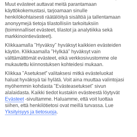
Hinta-laatusuhde
Muut evästeet auttavat meitä parantamaan
3.9/5
käyttökokemustasi, tarjoamaan sinulle
henkilökohtaisesti räätälöityä sisältöä ja tallentamaan
Hotelliesittely
anonyymejä tietoja tilastollisiin tarkoituksiin
(toiminnalliset evästeet, tilastot ja analytiikka sekä
4*
markkinointievästeet).
Paikallinen luokitus
Klikkaamalla "Hyväksy" hyväksyt kaikkien evästeiden
Fokus rentoutumisessa
käytön. Klikkaamalla "Hylkää" hyväksyt vain
välttämättömät evästeet, eikä verkkosivustomme ole
Itäisellä Koh Samuilla sijaitseva The Sarann, Koh Samui -hotelli
mukautettu kiinnostuksen kohteidesi mukaan.
sopii rentouttavaan lomanviettoon. Vaikka hotelli sijaitsee hieman
kauempana suositulla Chaweng Noi Beachillä, ei Chawengin
Klikkaa "Asetukset” valitaksesi mitkä evästeluokat
keskustaan ja sen kaupoille, ravintoloille ja huveihin ole kuitenkaan
haluat hyväksyä tai hylätä. Voit aina muuttaa valintojasi
pitkä matka.
myöhemmin kohdasta "Evästeasetukset" sivun
alalaidasta. Kaikki tiedot kustakin evästeestä löytyvät
Hotellilla on:
Evästeet
-sivultamme.
Haluamme, että voit luottaa
Uima-allas
siihen, että henkilötietosi ovat meillä turvassa. Lue
24 h vastaanotto
Yksityisyys ja tietosuoja
.
Ravintola ja baari
Spa
Pesulapalvelu