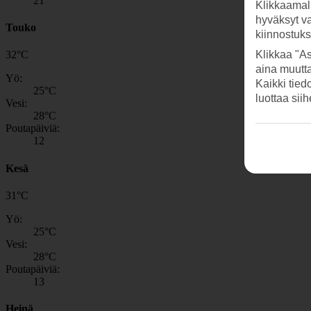
21
Klikkaamal
hyväksyt v
Touko
kiinnostuk
Klikkaa "As
32
°
C
aina muutt
Yö:
Kaikki tied
25
°C
luottaa sii
Vesi:
28
°C
Poutapäiviä:
12
Kesä
31
°
C
Yö:
25
°C
Vesi:
28
°C
Poutapäiviä:
13
Heinä