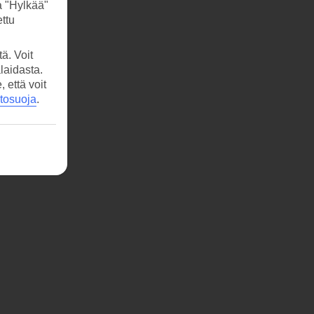
a "Hylkää"
ttu
ä. Voit
laidasta.
että voit
etosuoja
.