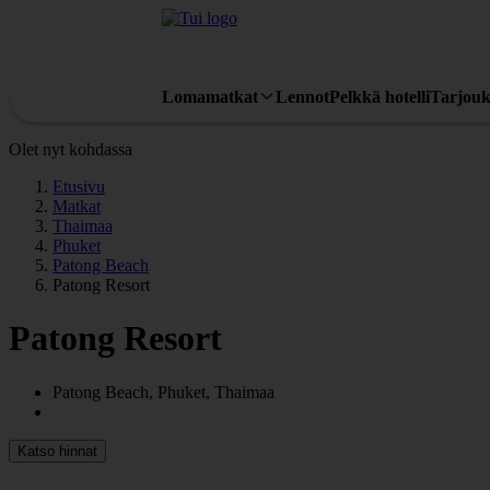
Lomamatkat
Lennot
Pelkkä hotelli
Tarjouk
Olet nyt kohdassa
Etusivu
Matkat
Thaimaa
Phuket
Patong Beach
Patong Resort
Patong Resort
Patong Beach, Phuket, Thaimaa
Katso hinnat