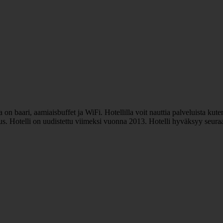
on baari, aamiaisbuffet ja WiFi. Hotellilla voit nauttia palveluista kuten
uus. Hotelli on uudistettu viimeksi vuonna 2013. Hotelli hyväksyy seura