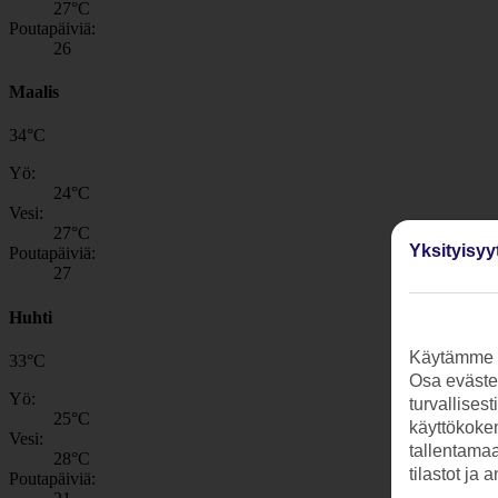
27
°C
Poutapäiviä:
26
Maalis
34
°
C
Yö:
24
°C
Vesi:
27
°C
Yksityisyy
Poutapäiviä:
27
Huhti
Käytämme s
33
°
C
Osa evästei
Yö:
turvallises
25
°C
käyttökokem
Vesi:
tallentamaan
28
°C
tilastot ja 
Poutapäiviä: