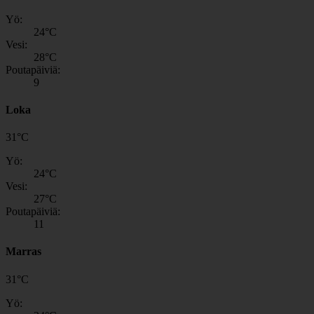
Yö:
24
°C
Vesi:
28
°C
Poutapäiviä:
9
Loka
31
°
C
Yö:
24
°C
Vesi:
27
°C
Poutapäiviä:
11
Marras
31
°
C
Yö: