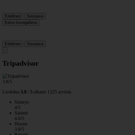
Edellinen
Seuraava
Katso kuvagalleria
Edellinen
Seuraava
Tripadvisor
3.8/5
Luokitus
3.8 / 5
alkaen
1325 arviota
Siisteys
4/5
Sijainti
4.6/5
Huone
3.8/5
Palvelu