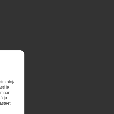
imintoja.
sti ja
tamaan
öä ja
ästeet,