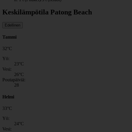
Keskilämpötila Patong Beach
Edellinen
Tammi
32
°
C
Yö:
23
°C
Vesi:
26
°C
Poutapäiviä:
28
Helmi
33
°
C
Yö:
24
°C
Vesi: