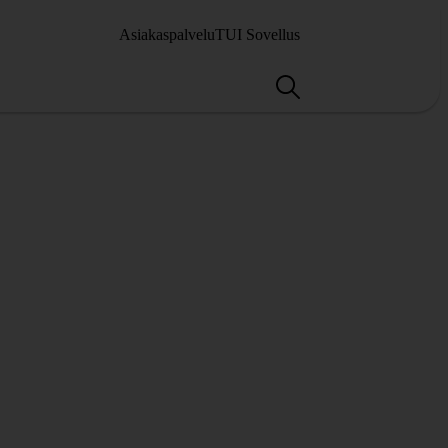
Asiakaspalvelu
TUI Sovellus