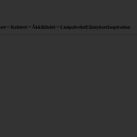
set
Kohteet
Äkkilähdöt
Lisäpalvelut
Elämykset
Inspiration