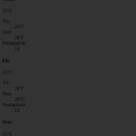
31
°
C
Yö:
24
°C
Vesi:
28
°C
Poutapäiviä:
14
Elo
31
°
C
Yö:
24
°C
Vesi:
28
°C
Poutapäiviä:
14
Syys
31
°
C