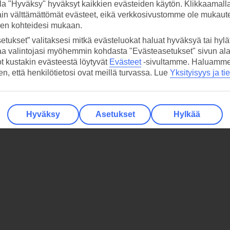
la "Hyväksy" hyväksyt kaikkien evästeiden käytön. Klikkaamall
ain välttämättömät evästeet, eikä verkkosivustomme ole mukaute
sen kohteidesi mukaan.
etukset” valitaksesi mitkä evästeluokat haluat hyväksyä tai hylät
aa valintojasi myöhemmin kohdasta "Evästeasetukset" sivun ala
ot kustakin evästeestä löytyvät
Evästeet
-sivultamme.
Haluamme, 
hen, että henkilötietosi ovat meillä turvassa. Lue
Yksityisyys ja ti
Hyväksy
Asetukset
Hylkää