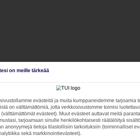
tesi on meille tärkeää
ivustollamme evästeitä ja muita kumppaneidemme tarjoamia to
stä on välttämättömiä, jotta verkkosivustomme toimisi luotettava
ti (välttämättömät evästeet). Muut evästeet auttavat meitä paran
ustasi, tarjoamaan sinulle henkilökohtaisesti räätälöityä sisält
 anonyymejä tietoja tilastollisiin tarkoituksiin (toiminnalliset ev
analytiikka sekä markkinointievästeet).