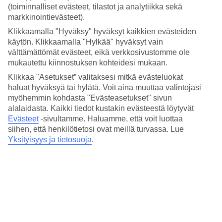
4.8/5
(toiminnalliset evästeet, tilastot ja analytiikka sekä
Hinta-laatusuhde
markkinointievästeet).
4.7/5
Klikkaamalla "Hyväksy" hyväksyt kaikkien evästeiden
Hotelliesittely
käytön. Klikkaamalla "Hylkää" hyväksyt vain
välttämättömät evästeet, eikä verkkosivustomme ole
5*
mukautettu kiinnostuksen kohteidesi mukaan.
Paikallinen luokitus
Klikkaa "Asetukset” valitaksesi mitkä evästeluokat
haluat hyväksyä tai hylätä. Voit aina muuttaa valintojasi
5 tähden hotelli Crest Resort & Pool Villas kohteessa Tri Trang
Beach on hotelli, jolla on baari, aamiaisbuffet ja WiFi. Hotellilla voit
myöhemmin kohdasta "Evästeasetukset" sivun
nauttia palveluista kuten hieronta ja sauna. Jos matkustat lasten
alalaidasta. Kaikki tiedot kustakin evästeestä löytyvät
kanssa, on lapsille lastenhoito, lastenkerho/miniklubi, lastenallas ja
Evästeet
-sivultamme.
Haluamme, että voit luottaa
leikkipaikka. Alueella on pysäköintimahdollisuus.
siihen, että henkilötietosi ovat meillä turvassa. Lue
Yksityisyys ja tietosuoja
.
Lyhyesti hotellista
Ulkouima-allas/Lastenallas
Kyllä/Kyllä
Ravintola/Baari
Kyllä/Kyllä
Matka lentokentältä
n. 1 t (Phuket)/ 3 t (Krabi) *