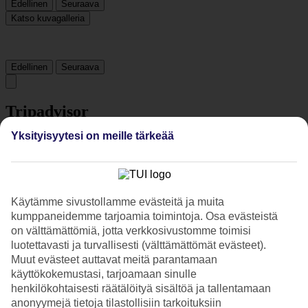
Edellinen
Seuraava
Katso kuvagalleria
Edellinen
Seuraava
Tripadvisor
Yksityisyytesi on meille tärkeää
4.7/5
Luokitus
4.7 / 5
alkaen
2048 arviota
Siisteys
Käytämme sivustollamme evästeitä ja muita
4.8/5
kumppaneidemme tarjoamia toimintoja. Osa evästeistä
Sijainti
on välttämättömiä, jotta verkkosivustomme toimisi
4.6/5
luotettavasti ja turvallisesti (välttämättömät evästeet).
Huone
Muut evästeet auttavat meitä parantamaan
4.8/5
Palvelu
käyttökokemustasi, tarjoamaan sinulle
4.7/5
henkilökohtaisesti räätälöityä sisältöä ja tallentamaan
Nukkuminen
anonyymejä tietoja tilastollisiin tarkoituksiin