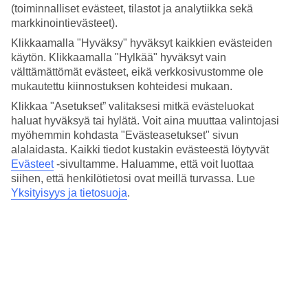
Hinta-laatusuhde
(toiminnalliset evästeet, tilastot ja analytiikka sekä
4/5
markkinointievästeet).
Hotelliesittely
Klikkaamalla "Hyväksy" hyväksyt kaikkien evästeiden
käytön. Klikkaamalla "Hylkää" hyväksyt vain
välttämättömät evästeet, eikä verkkosivustomme ole
4*
Paikallinen luokitus
mukautettu kiinnostuksen kohteidesi mukaan.
Klikkaa "Asetukset” valitaksesi mitkä evästeluokat
4 tähden hotelli Eden Yasmine Resort and Spa kohteessa
haluat hyväksyä tai hylätä. Voit aina muuttaa valintojasi
Hammamet on hotelli, jolla on baari, WiFi ja uima-allas. Hotellilla
voit nauttia palveluista kuten hieronta ja sauna. Jos matkustat lasten
myöhemmin kohdasta "Evästeasetukset" sivun
kanssa, on lapsille lastenhoito, lastenkerho/miniklubi, lastenallas ja
alalaidasta. Kaikki tiedot kustakin evästeestä löytyvät
leikkipaikka. Alueella on pysäköintimahdollisuus.
Evästeet
-sivultamme.
Haluamme, että voit luottaa
siihen, että henkilötietosi ovat meillä turvassa. Lue
Lyhyesti hotellista
Yksityisyys ja tietosuoja
.
Ulkouima-allas/Lastenallas
Kyllä/Kyllä
Ravintola/Baari
Kyllä/Kyllä
Matka lentokentältä
n. 1 t
Keskilämpötila Hammamet