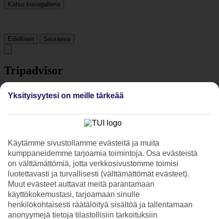
Katso kuvagalleria
Edellinen
Seuraava
Tripadvisor
Yksityisyytesi on meille tärkeää
3.9/5
Luokitus
3.9 / 5
alkaen
888 arviota
Siisteys
4.2/5
Käytämme sivustollamme evästeitä ja muita
Sijainti
kumppaneidemme tarjoamia toimintoja. Osa evästeistä
4.1/5
on välttämättömiä, jotta verkkosivustomme toimisi
Huone
luotettavasti ja turvallisesti (välttämättömät evästeet).
4.2/5
Muut evästeet auttavat meitä parantamaan
Palvelu
käyttökokemustasi, tarjoamaan sinulle
4/5
Nukkuminen
henkilökohtaisesti räätälöityä sisältöä ja tallentamaan
4.1/5
anonyymejä tietoja tilastollisiin tarkoituksiin