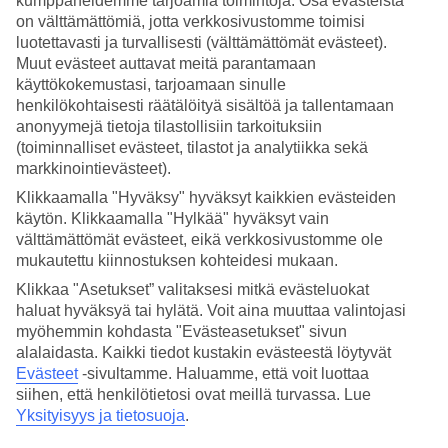
kumppaneidemme tarjoamia toimintoja. Osa evästeistä
on välttämättömiä, jotta verkkosivustomme toimisi
Hae
luotettavasti ja turvallisesti (välttämättömät evästeet).
Muut evästeet auttavat meitä parantamaan
käyttökokemustasi, tarjoamaan sinulle
henkilökohtaisesti räätälöityä sisältöä ja tallentamaan
Olet nyt kohdassa
anonyymejä tietoja tilastollisiin tarkoituksiin
(toiminnalliset evästeet, tilastot ja analytiikka sekä
Etusivu
markkinointievästeet).
Matkat
Tunisia
Klikkaamalla "Hyväksy" hyväksyt kaikkien evästeiden
Sousse
käytön. Klikkaamalla "Hylkää" hyväksyt vain
Äkkilähdöt
välttämättömät evästeet, eikä verkkosivustomme ole
mukautettu kiinnostuksen kohteidesi mukaan.
Äkkilähdöt Sousse
Klikkaa "Asetukset” valitaksesi mitkä evästeluokat
haluat hyväksyä tai hylätä. Voit aina muuttaa valintojasi
Haluatko reissuun helposti ja nopeasti? Katso äkkilähdöt Sousseen
myöhemmin kohdasta "Evästeasetukset" sivun
eli lomat lähiviikoille tältä sivulta. Kun löydät sopivan äkkilähdön,
alalaidasta. Kaikki tiedot kustakin evästeestä löytyvät
varaa matkasi heti. Äkkilähdöillä paikkoja on rajoitetusti ja
Evästeet
-sivultamme.
Haluamme, että voit luottaa
edullisimmat matkat myydään nopeasti! Huomioithan, että
siihen, että henkilötietosi ovat meillä turvassa. Lue
äkkilähtöjä Sousseen ei ole aina tarjolla.
Yksityisyys ja tietosuoja
.
Varaa
Sousse
– matkat moderniin metropoliin, joka on samalla rikas