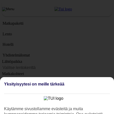
Matkapaketti
Lento
Hotelli
Yhdistelmälomat
Lähtöpaikka
Matkakohteet
Kohteet
Yksityisyytesi on meille tärkeää
Lähtöpäivä
Matkan kesto
1 viikko
Käytämme sivustollamme evästeitä ja muita
Matkustajien lukumäärä