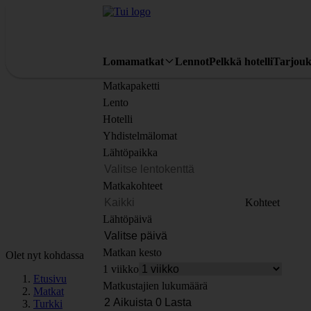
Lomamatkat
Lennot
Pelkkä hotelli
Tarjouk
Matkapaketti
Lento
Hotelli
Yhdistelmälomat
Lähtöpaikka
Matkakohteet
Kohteet
Lähtöpäivä
Matkan kesto
Olet nyt kohdassa
1 viikko
Etusivu
Matkustajien lukumäärä
Matkat
Turkki