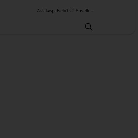
Asiakaspalvelu
TUI Sovellus