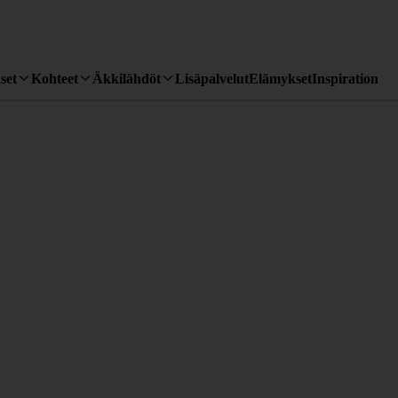
set
Kohteet
Äkkilähdöt
Lisäpalvelut
Elämykset
Inspiration