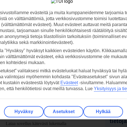
ivustollamme evästeitä ja muita kumppaneidemme tarjoamia to
stä on välttämättömiä, jotta verkkosivustomme toimisi luotettava
ti (välttämättömät evästeet). Muut evästeet auttavat meitä paran
ustasi, tarjoamaan sinulle henkilökohtaisesti räätälöityä sisält
 anonyymejä tietoja tilastollisiin tarkoituksiin (toiminnalliset ev
analytiikka sekä markkinointievästeet).
la "Hyväksy" hyväksyt kaikkien evästeiden käytön. Klikkaamall
ain välttämättömät evästeet, eikä verkkosivustomme ole mukaute
sen kohteidesi mukaan.
etukset” valitaksesi mitkä evästeluokat haluat hyväksyä tai hylät
aa valintojasi myöhemmin kohdasta "Evästeasetukset" sivun ala
ot kustakin evästeestä löytyvät
Evästeet
-sivultamme.
Haluamme, 
hen, että henkilötietosi ovat meillä turvassa. Lue
Yksityisyys ja ti
Hyväksy
Asetukset
Hylkää
 TUI-sovellus nyt!
Vastaa
tietoj
Lataa sovellus kätevästi lukemalla