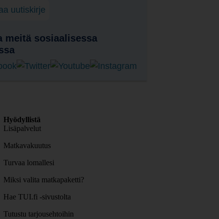
laa uutiskirje
 meitä sosiaalisessa
ssa
Hyödyllistä
Lisäpalvelut
Matkavakuutus
Turvaa lomallesi
Miksi valita matkapaketti?
Hae TUI.fi -sivustolta
Tutustu tarjousehtoihin