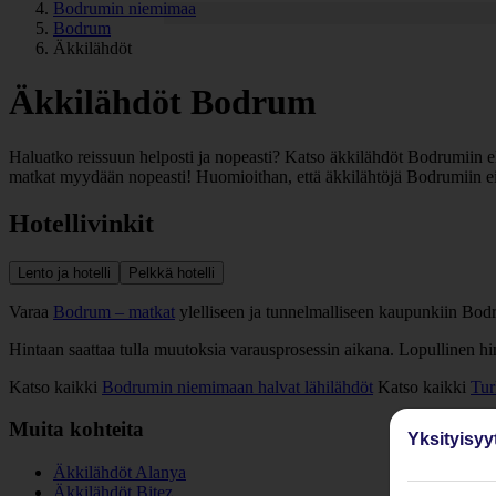
Bodrumin niemimaa
Bodrum
Äkkilähdöt
Äkkilähdöt Bodrum
Haluatko reissuun helposti ja nopeasti? Katso äkkilähdöt Bodrumiin eli 
matkat myydään nopeasti! Huomioithan, että äkkilähtöjä Bodrumiin ei o
Hotellivinkit
Lento ja hotelli
Pelkkä hotelli
Varaa
Bodrum – matkat
ylelliseen ja tunnelmalliseen kaupunkiin Bodr
Hintaan saattaa tulla muutoksia varausprosessin aikana. Lopullinen h
Katso kaikki
Bodrumin niemimaan halvat lähilähdöt
Katso kaikki
Tur
Muita kohteita
Yksityisyy
Äkkilähdöt Alanya
Äkkilähdöt Bitez