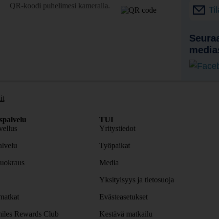
QR-koodi puhelimesi kameralla.
Ti
Seuraa
media
it
spalvelu
TUI
ellus
Yritystiedot
lvelu
Työpaikat
uokraus
Media
Yksityisyys ja tietosuoja
atkat
Evästeasetukset
iles Rewards Club
Kestävä matkailu