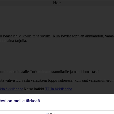
Hae
lomat lähiviikoille tältä sivulta. Kun löydät sopivan äkkilähdön, varaa 
le aina tarjolla.
umin niemimaalle Turkin lounaisrannikolle ja nauti lomastasi!
inta vahvistuu vasta varauksen loppuvaiheessa, kun saat varausnumeron
kin äkkilähdöt
Katso kaikki
TUIn äkkilähdöt
tesi on meille tärkeää