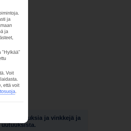
imintoja.
sti ja
tamaan
öä ja
ästeet,
a "Hylkää"
ttu
ä. Voit
laidasta.
että voit
etosuoja
.
nota tarjouksia ja vinkkejä ja
a uutuuksista.