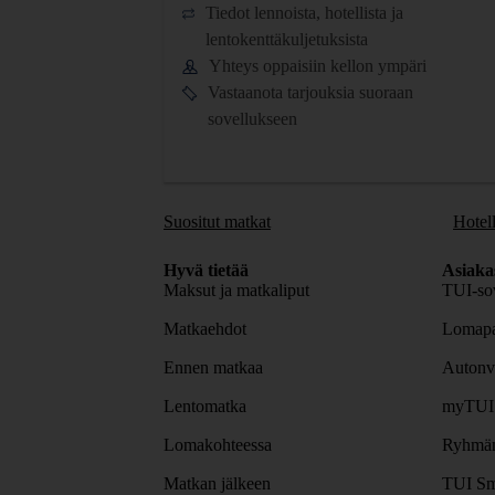
Tiedot lennoista, hotellista ja
lentokenttäkuljetuksista
Yhteys oppaisiin kellon ympäri
Vastaanota tarjouksia suoraan
sovellukseen
Suositut matkat
Hotell
Hyvä tietää
Asiaka
Maksut ja matkaliput
TUI-sov
Matkaehdot
Lomapa
Ennen matkaa
Autonv
Lentomatka
myTUI
Lomakohteessa
Ryhmäm
Matkan jälkeen
TUI Sm