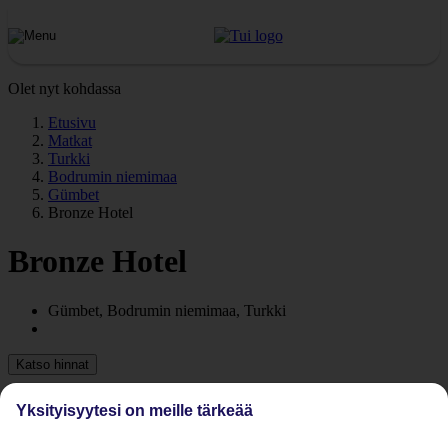
Olet nyt kohdassa
Etusivu
Matkat
Turkki
Bodrumin niemimaa
Gümbet
Bronze Hotel
Bronze Hotel
Gümbet, Bodrumin niemimaa, Turkki
Katso hinnat
Yksityisyytesi on meille tärkeää