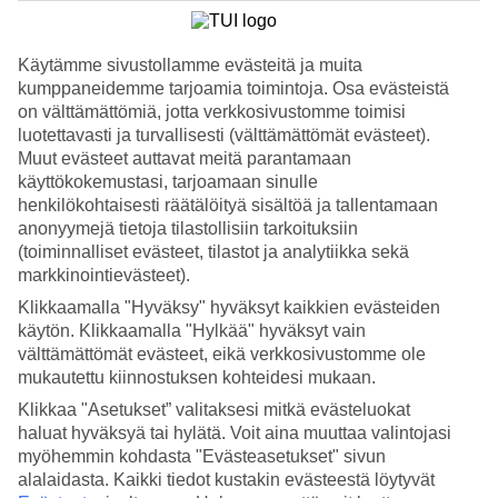
Edellinen
Seuraava
Katso kuvagalleria
Käytämme sivustollamme evästeitä ja muita
kumppaneidemme tarjoamia toimintoja. Osa evästeistä
Edellinen
Seuraava
on välttämättömiä, jotta verkkosivustomme toimisi
luotettavasti ja turvallisesti (välttämättömät evästeet).
Muut evästeet auttavat meitä parantamaan
Tripadvisor
käyttökokemustasi, tarjoamaan sinulle
henkilökohtaisesti räätälöityä sisältöä ja tallentamaan
anonyymejä tietoja tilastollisiin tarkoituksiin
4/5
(toiminnalliset evästeet, tilastot ja analytiikka sekä
markkinointievästeet).
Luokitus
4 / 5
alkaen
251 arviota
Klikkaamalla "Hyväksy" hyväksyt kaikkien evästeiden
Siisteys
käytön. Klikkaamalla "Hylkää" hyväksyt vain
3.9/5
välttämättömät evästeet, eikä verkkosivustomme ole
Sijainti
mukautettu kiinnostuksen kohteidesi mukaan.
4.2/5
Huone
Klikkaa "Asetukset” valitaksesi mitkä evästeluokat
3.4/5
haluat hyväksyä tai hylätä. Voit aina muuttaa valintojasi
Palvelu
myöhemmin kohdasta "Evästeasetukset" sivun
4.1/5
alalaidasta. Kaikki tiedot kustakin evästeestä löytyvät
Nukkuminen