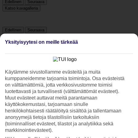
Edellinen
Seuraava
Katso kuvagalleria
Edellinen
Seuraava
Yksityisyytesi on meille tärkeää
Tripadvisor
4.4/5
Käytämme sivustollamme evästeitä ja muita
kumppaneidemme tarjoamia toimintoja. Osa evästeistä
Luokitus
4.4 / 5
alkaen
389 arviota
on välttämättömiä, jotta verkkosivustomme toimisi
Siisteys
luotettavasti ja turvallisesti (välttämättömät evästeet).
4.7/5
Muut evästeet auttavat meitä parantamaan
Sijainti
käyttökokemustasi, tarjoamaan sinulle
4.8/5
henkilökohtaisesti räätälöityä sisältöä ja tallentamaan
Huone
anonyymejä tietoja tilastollisiin tarkoituksiin
4.5/5
Palvelu
(toiminnalliset evästeet, tilastot ja analytiikka sekä
4.6/5
markkinointievästeet).
Nukkuminen