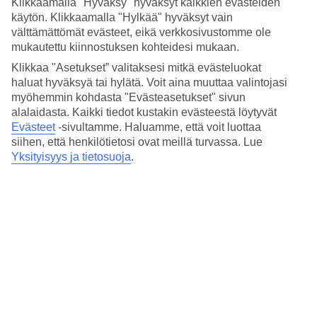
Klikkaamalla "Hyväksy" hyväksyt kaikkien evästeiden
4.6/5
Hinta-laatusuhde
käytön. Klikkaamalla "Hylkää" hyväksyt vain
4.7/5
välttämättömät evästeet, eikä verkkosivustomme ole
mukautettu kiinnostuksen kohteidesi mukaan.
Hotelliesittely
Klikkaa "Asetukset” valitaksesi mitkä evästeluokat
haluat hyväksyä tai hylätä. Voit aina muuttaa valintojasi
3*
myöhemmin kohdasta "Evästeasetukset" sivun
Paikallinen luokitus
alalaidasta. Kaikki tiedot kustakin evästeestä löytyvät
3 tähden hotelli Bahar Hotels kohteessa Fethiye on hotelli, jolla on
Evästeet
-sivultamme.
Haluamme, että voit luottaa
baari, WiFi ja uima-allas. Alueella on pysäköintimahdollisuus.
siihen, että henkilötietosi ovat meillä turvassa. Lue
Hotelli hyväksyy seuraavat luottokortit: Mastercard ja Visa.
Yksityisyys ja tietosuoja
.
Lyhyesti hotellista
Ulkouima-allas
Kyllä
Ravintola/Baari
Kyllä/Kyllä
Matka lentokentältä
n. 1 t
Keskilämpötila Fethiye