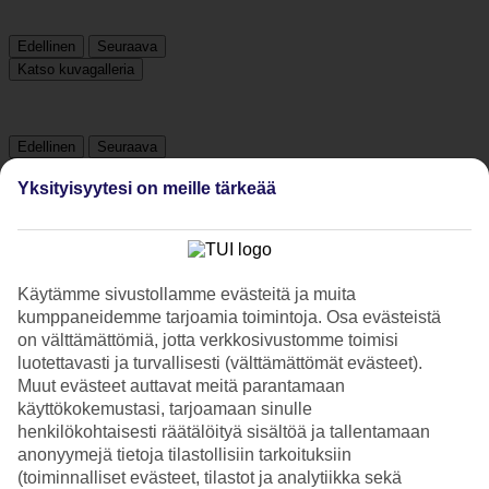
Edellinen
Seuraava
Katso kuvagalleria
Edellinen
Seuraava
Yksityisyytesi on meille tärkeää
Tripadvisor
4.8/5
Käytämme sivustollamme evästeitä ja muita
kumppaneidemme tarjoamia toimintoja. Osa evästeistä
Luokitus
4.8 / 5
alkaen
1135 arviota
on välttämättömiä, jotta verkkosivustomme toimisi
Siisteys
luotettavasti ja turvallisesti (välttämättömät evästeet).
4.9/5
Muut evästeet auttavat meitä parantamaan
Sijainti
käyttökokemustasi, tarjoamaan sinulle
4.6/5
henkilökohtaisesti räätälöityä sisältöä ja tallentamaan
Huone
anonyymejä tietoja tilastollisiin tarkoituksiin
4.9/5
Palvelu
(toiminnalliset evästeet, tilastot ja analytiikka sekä