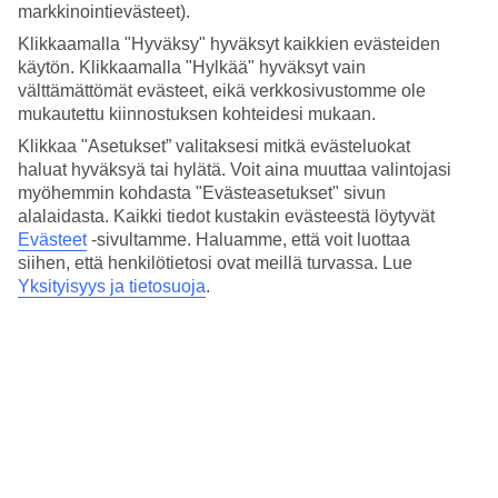
4.8/5
markkinointievästeet).
Nukkuminen
Klikkaamalla "Hyväksy" hyväksyt kaikkien evästeiden
4.8/5
Hinta-laatusuhde
käytön. Klikkaamalla "Hylkää" hyväksyt vain
4.6/5
välttämättömät evästeet, eikä verkkosivustomme ole
mukautettu kiinnostuksen kohteidesi mukaan.
Hotelliesittely
Klikkaa "Asetukset” valitaksesi mitkä evästeluokat
haluat hyväksyä tai hylätä. Voit aina muuttaa valintojasi
5*
myöhemmin kohdasta "Evästeasetukset" sivun
Paikallinen luokitus
alalaidasta. Kaikki tiedot kustakin evästeestä löytyvät
5 tähden hotelli The Residence at TUI BLUE Sensatori Akra
Evästeet
-sivultamme.
Haluamme, että voit luottaa
Fethiye kohteessa Fethiye on hotelli, jolla on baari, WiFi ja uima-
siihen, että henkilötietosi ovat meillä turvassa. Lue
allas. Hotellilla voit nauttia palveluista kuten hieronta ja sauna.
Yksityisyys ja tietosuoja
.
Alueella on pysäköintimahdollisuus. Hotelli hyväksyy seuraavat
luottokortit: Mastercard ja Visa.
Lyhyesti hotellista
Ulkouima-allas
Kyllä
Ravintola/Baari
Kyllä/Kyllä
Matka lentokentältä