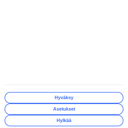
Matkakohteet
Tyhjennä
Valmis
Lähtöpäivä
Ma
Ti
Ke
To
Pe
La
Su
Onko lähtöpäivässäsi joustoa?
Vain valittu lähtöpäivä
+/- 3 päivää
+/- 7 päivää
+/- 14 päivää
Tyhjennä
Valmis
Matkustajien lukumäärä
Huoneiden lukumäärä
Valitse sopivin
Hyväksy
Aikuista
2
Asetukset
Lasta (0–17)
0
Hylkää
Tyhjennä
Valmis