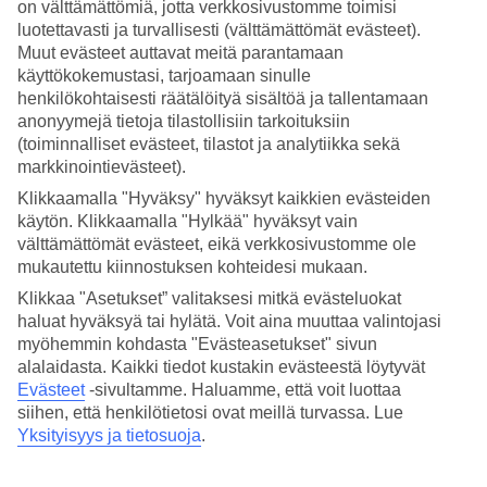
on välttämättömiä, jotta verkkosivustomme toimisi
luotettavasti ja turvallisesti (välttämättömät evästeet).
Hae
Muut evästeet auttavat meitä parantamaan
käyttökokemustasi, tarjoamaan sinulle
henkilökohtaisesti räätälöityä sisältöä ja tallentamaan
anonyymejä tietoja tilastollisiin tarkoituksiin
Olet nyt kohdassa
(toiminnalliset evästeet, tilastot ja analytiikka sekä
markkinointievästeet).
Etusivu
Matkat
Klikkaamalla "Hyväksy" hyväksyt kaikkien evästeiden
Turkki
käytön. Klikkaamalla "Hylkää" hyväksyt vain
Marmariksen rannikko
välttämättömät evästeet, eikä verkkosivustomme ole
Içmeler
All Inclusive
mukautettu kiinnostuksen kohteidesi mukaan.
Klikkaa "Asetukset” valitaksesi mitkä evästeluokat
All Inclusive Içmeler
haluat hyväksyä tai hylätä. Voit aina muuttaa valintojasi
myöhemmin kohdasta "Evästeasetukset" sivun
alalaidasta. Kaikki tiedot kustakin evästeestä löytyvät
Içmeler
sijaitsee vehreällä alueella
Marmariksen rannikolla
Evästeet
-sivultamme.
Haluamme, että voit luottaa
Egeanmeren kauniin saariston äärellä. Içmelerissä on muutama
hotelli, jossa voit nauttia mukavan vaivattomasta All Inclusive -
siihen, että henkilötietosi ovat meillä turvassa. Lue
lomasta. Varaa All Inclusive -hotelli, jolla sekä ruoka että juomat
Yksityisyys ja tietosuoja
.
sisältyvät matkan hintaan, ja lomalla pääset ajattelemasta laskuja.
Katso tästä All Inclusive -hotellivalikoimamme Içmelerissä.