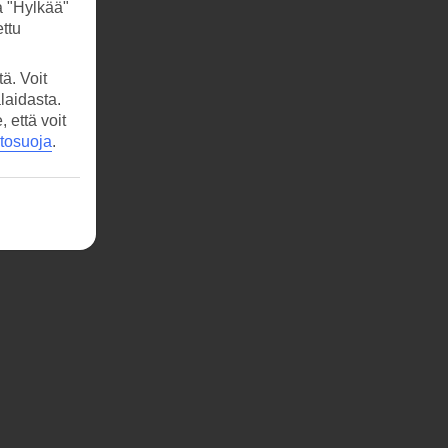
a "Hylkää"
ttu
ä. Voit
laidasta.
että voit
etosuoja
.