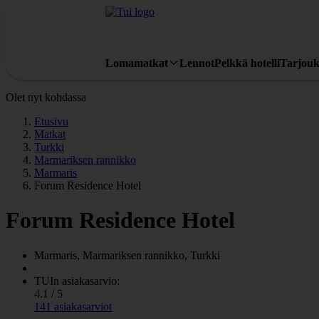
Lomamatkat
Lennot
Pelkkä hotelli
Tarjouk
Olet nyt kohdassa
Etusivu
Matkat
Turkki
Marmariksen rannikko
Marmaris
Forum Residence Hotel
Forum Residence Hotel
Marmaris, Marmariksen rannikko, Turkki
TUIn asiakasarvio:
4.1 / 5
141 asiakasarviot