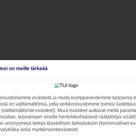
tesi on meille tärkeää
ivustollamme evästeitä ja muita kumppaneidemme tarjoamia to
stä on välttämättömiä, jotta verkkosivustomme toimisi luotettava
ti (välttämättömät evästeet). Muut evästeet auttavat meitä paran
ustasi, tarjoamaan sinulle henkilökohtaisesti räätälöityä sisält
 anonyymejä tietoja tilastollisiin tarkoituksiin (toiminnalliset ev
analytiikka sekä markkinointievästeet).