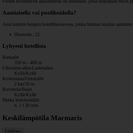
Forum Residencen allasalueella on allasbaari, jossa tarjoillaan myös pie
Aamiaisella vai puolihoidolla?
Asut kahden hengen hotellihuoneessa, jonka hintaan kuuluu aamiainen
Huoneita : 22
Lyhyesti hotellista
Rannalle
350 m - 400 m
Ulkouima-allas/Lastenallas
Kyllä/Kyllä
Keskustaan/Ostoksille
2 km/50 m
Ravintola/Baari
Kyllä/Kyllä
Matka lentokentältä
n. 1 t 30 min.
Keskilämpötila Marmaris
Edellinen