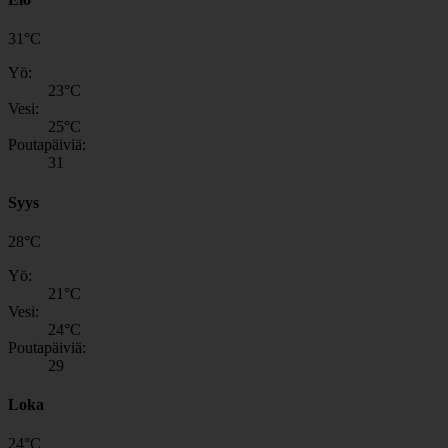
31
°
C
Yö:
23
°C
Vesi:
25
°C
Poutapäiviä:
31
Syys
28
°
C
Yö:
21
°C
Vesi:
24
°C
Poutapäiviä:
29
Loka
24
°
C