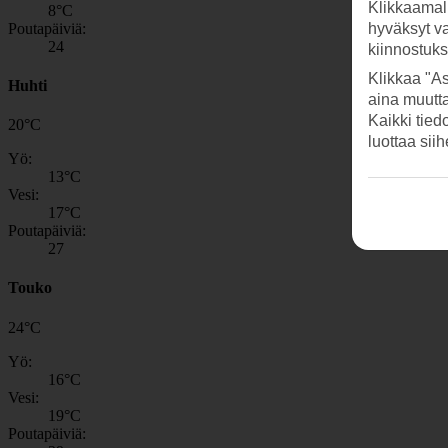
Klikkaamal
8
°C
Poutapäiviä:
hyväksyt v
24
kiinnostuk
Klikkaa "As
Huhti
aina muutt
Kaikki tied
20
°
C
luottaa sii
Yö:
13
°C
Vesi:
17
°C
Poutapäiviä:
27
Touko
24
°
C
Yö:
16
°C
Vesi:
19
°C
Poutapäiviä: