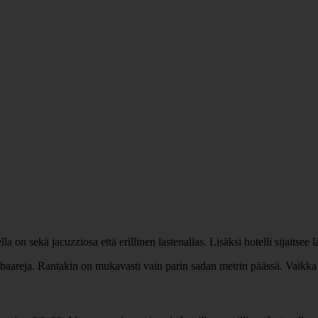
n sekä jacuzziosa että erillinen lastenallas. Lisäksi hotelli sijaitsee l
a baareja. Rantakin on mukavasti vain parin sadan metrin päässä. Vaikka 