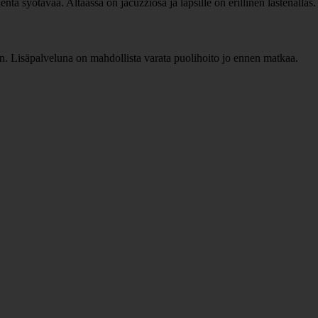
ntä syötävää. Altaassa on jacuzziosa ja lapsille on erillinen lastenallas.
. Lisäpalveluna on mahdollista varata puolihoito jo ennen matkaa.