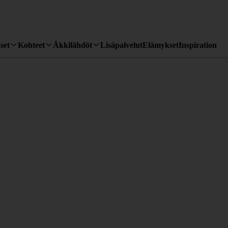
set
Kohteet
Äkkilähdöt
Lisäpalvelut
Elämykset
Inspiration