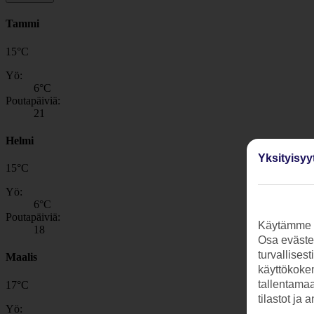
Tammi
15
°
C
Yö:
6
°C
Poutapäiviä:
21
Helmi
Yksityisyy
15
°
C
Yö:
6
°C
Poutapäiviä:
Käytämme s
18
Osa evästei
turvallises
Maalis
käyttökokem
tallentamaan
17
°
C
tilastot ja 
Yö: