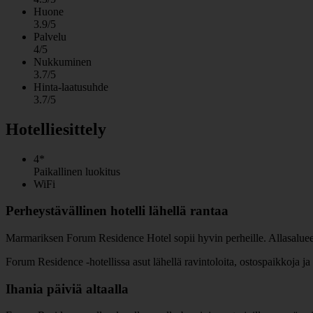
Huone
3.9/5
Palvelu
4/5
Nukkuminen
3.7/5
Hinta-laatusuhde
3.7/5
Hotelliesittely
4*
Paikallinen luokitus
WiFi
Perheystävällinen hotelli lähellä rantaa
Marmariksen Forum Residence Hotel sopii hyvin perheille. Allasalueella o
Forum Residence -hotellissa asut lähellä ravintoloita, ostospaikkoja j
Ihania päiviä altaalla