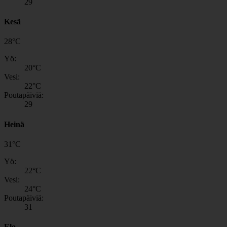
29
Kesä
28
°
C
Yö:
20
°C
Vesi:
22
°C
Poutapäiviä:
29
Heinä
31
°
C
Yö:
22
°C
Vesi:
24
°C
Poutapäiviä:
31
Elo