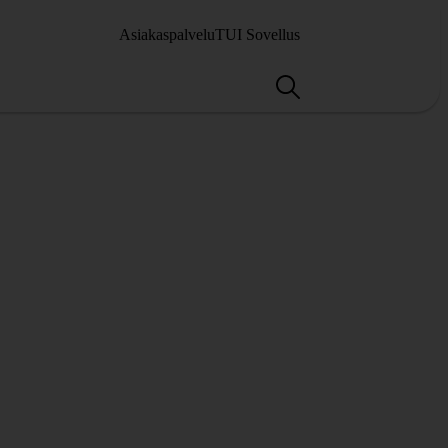
Asiakaspalvelu
TUI Sovellus