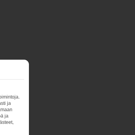
imintoja.
sti ja
tamaan
öä ja
ästeet,