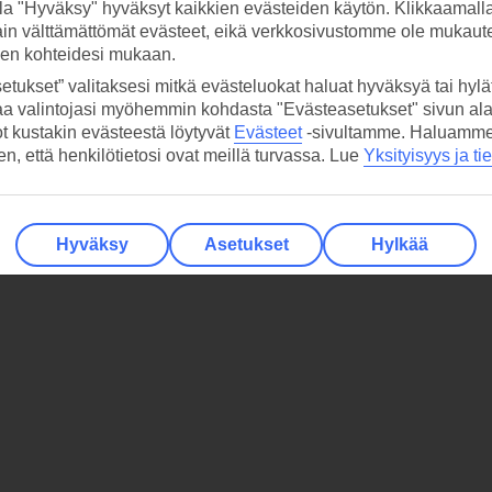
la "Hyväksy" hyväksyt kaikkien evästeiden käytön. Klikkaamall
ain välttämättömät evästeet, eikä verkkosivustomme ole mukaute
sen kohteidesi mukaan.
etukset” valitaksesi mitkä evästeluokat haluat hyväksyä tai hylät
aa valintojasi myöhemmin kohdasta "Evästeasetukset" sivun ala
ot kustakin evästeestä löytyvät
Evästeet
-sivultamme.
Haluamme, 
hen, että henkilötietosi ovat meillä turvassa. Lue
Yksityisyys ja ti
Hyväksy
Asetukset
Hylkää