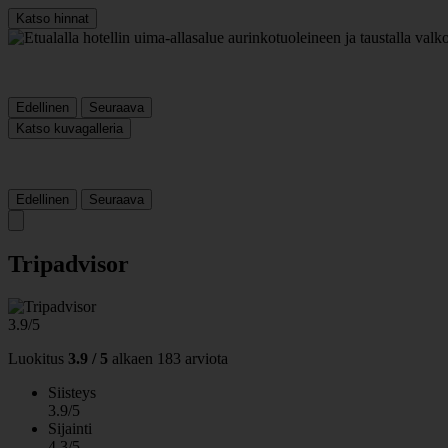
Katso hinnat
Edellinen
Seuraava
Katso kuvagalleria
Edellinen
Seuraava
Tripadvisor
3.9/5
Luokitus
3.9 / 5
alkaen
183 arviota
Siisteys
3.9/5
Sijainti
4.3/5