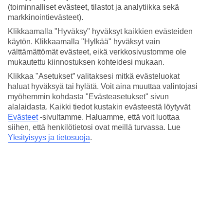
3.5/5
(toiminnalliset evästeet, tilastot ja analytiikka sekä
Hinta-laatusuhde
markkinointievästeet).
3.4/5
Klikkaamalla "Hyväksy" hyväksyt kaikkien evästeiden
Hotelliesittely
käytön. Klikkaamalla "Hylkää" hyväksyt vain
välttämättömät evästeet, eikä verkkosivustomme ole
3*
mukautettu kiinnostuksen kohteidesi mukaan.
Paikallinen luokitus
Klikkaa "Asetukset” valitaksesi mitkä evästeluokat
3 tähden hotelli Sonnen Hotel Marmaris kohteessa Marmaris on
haluat hyväksyä tai hylätä. Voit aina muuttaa valintojasi
hotelli, jolla on baari, WiFi ja uima-allas. Hotellilla voit nauttia
myöhemmin kohdasta "Evästeasetukset" sivun
palveluista kuten sauna. Jos matkustat lasten kanssa, on lapsille
alalaidasta. Kaikki tiedot kustakin evästeestä löytyvät
lastenallas ja leikkipaikka. Alueella on pysäköintimahdollisuus.
Evästeet
-sivultamme.
Haluamme, että voit luottaa
Hotelli on uudistettu viimeksi vuonna 2006. Hotelli hyväksyy
siihen, että henkilötietosi ovat meillä turvassa. Lue
seuraavat luottokortit: Mastercard ja Visa.
Yksityisyys ja tietosuoja
.
Lyhyesti hotellista
Rannalle
810 m
Ulkouima-allas/Lastenallas
Kyllä/Kyllä
Ravintola/Baari
Kyllä/Kyllä