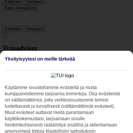
Edellinen
Seuraava
Katso kuvagalleria
Edellinen
Seuraava
Tripadvisor
Yksityisyytesi on meille tärkeää
3.6/5
Luokitus
3.6 / 5
alkaen
497 arviota
Siisteys
Käytämme sivustollamme evästeitä ja muita
3.2/5
kumppaneidemme tarjoamia toimintoja. Osa evästeistä
Sijainti
on välttämättömiä, jotta verkkosivustomme toimisi
4.5/5
luotettavasti ja turvallisesti (välttämättömät evästeet).
Huone
Muut evästeet auttavat meitä parantamaan
3.2/5
Palvelu
käyttökokemustasi, tarjoamaan sinulle
3.6/5
henkilökohtaisesti räätälöityä sisältöä ja tallentamaan
Nukkuminen
anonyymejä tietoja tilastollisiin tarkoituksiin