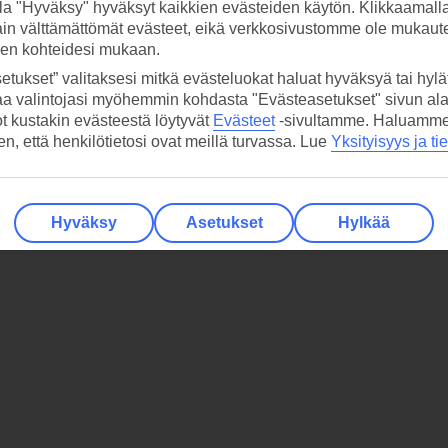
la "Hyväksy" hyväksyt kaikkien evästeiden käytön. Klikkaamall
ain välttämättömät evästeet, eikä verkkosivustomme ole mukaute
sen kohteidesi mukaan.
etukset” valitaksesi mitkä evästeluokat haluat hyväksyä tai hylät
aa valintojasi myöhemmin kohdasta "Evästeasetukset" sivun ala
ot kustakin evästeestä löytyvät
Evästeet
-sivultamme.
Haluamme, 
hen, että henkilötietosi ovat meillä turvassa. Lue
Yksityisyys ja ti
Hyväksy
Asetukset
Hylkää