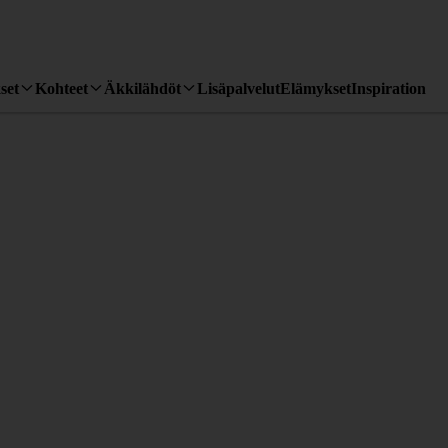
set
Kohteet
Äkkilähdöt
Lisäpalvelut
Elämykset
Inspiration