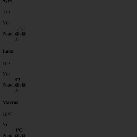
Syys
23
°
C
Yö:
13
°C
Poutapäiviä:
23
Loka
16
°
C
Yö:
8
°C
Poutapäiviä:
23
Marras
10
°
C
Yö:
4
°C
Poutapäiviä: