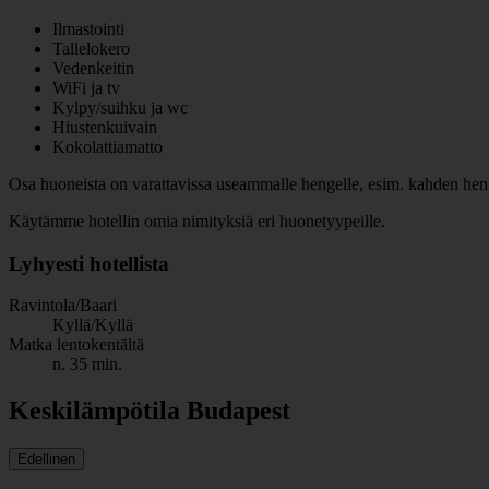
Ilmastointi
Tallelokero
Vedenkeitin
WiFi ja tv
Kylpy/suihku ja wc
Hiustenkuivain
Kokolattiamatto
Osa huoneista on varattavissa useammalle hengelle, esim. kahden henge
Käytämme hotellin omia nimityksiä eri huonetyypeille.
Lyhyesti hotellista
Ravintola/Baari
Kyllä/Kyllä
Matka lentokentältä
n. 35 min.
Keskilämpötila Budapest
Edellinen