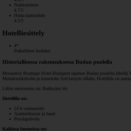
Nukkuminen
4.7/5
Hinta-laatusuhde
4.5/5
Hotelliesittely
4*
Paikallinen luokitus
Historiallisessa rakennuksessa Budan puolella
Monastery Boutique Hotel Budapest sijaitsee Budan puolella lähellä To
Matiaksenkirkolta ja tunnetulta Széchenyin sillalta. Hotellilla on aamia
Lähin metrosema on: Batthyány tér.
Hotellilla on:
24 h vastaanotto
Aamiaishuone ja baari
Pesulapalvelu
Kaikissa huoneissa on: