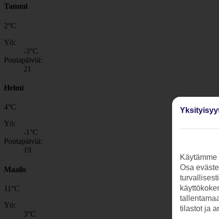
Tammi
2
°
C
Yö:
-3
°C
Poutapäiviä:
21
Helmi
4
°
C
Yksityisyy
Yö:
-1
°C
Poutapäiviä:
19
Käytämme s
Osa evästei
Maalis
turvallises
käyttökokem
11
°
C
tallentamaan
Yö:
tilastot ja 
3
°C