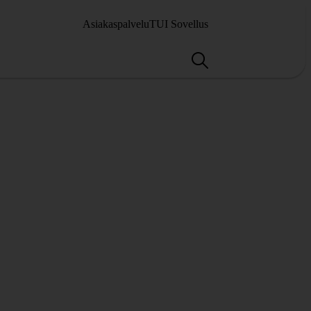
Asiakaspalvelu
TUI Sovellus