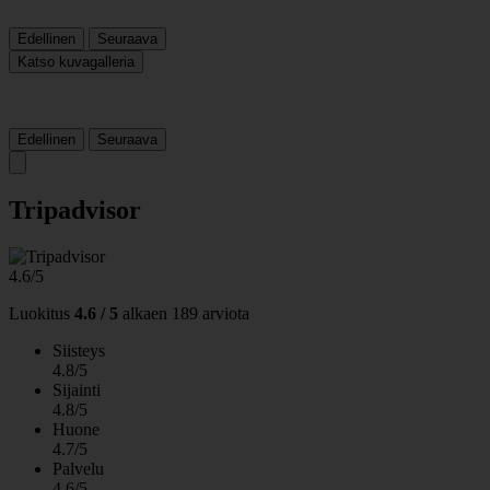
Edellinen
Seuraava
Katso kuvagalleria
Edellinen
Seuraava
Tripadvisor
4.6/5
Luokitus
4.6 / 5
alkaen
189 arviota
Siisteys
4.8/5
Sijainti
4.8/5
Huone
4.7/5
Palvelu
4.6/5