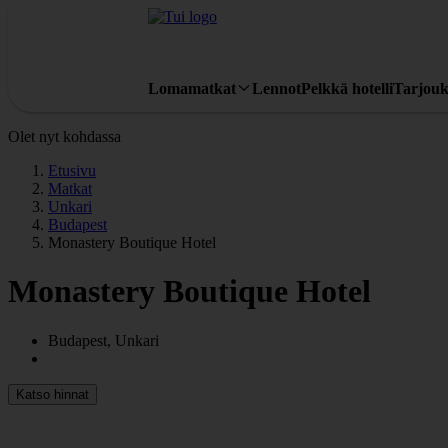
Lomamatkat
Lennot
Pelkkä hotelli
Tarjouk
Olet nyt kohdassa
Etusivu
Matkat
Unkari
Budapest
Monastery Boutique Hotel
Monastery Boutique Hotel
Budapest, Unkari
Katso hinnat