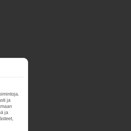
imintoja.
sti ja
tamaan
öä ja
ästeet,