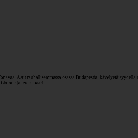
navaa. Asut rauhallisemmassa osassa Budapestia, kävelyetäisyydellä näh
ishuone ja terassibaari.