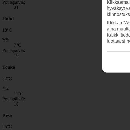
Poutapäiviä:
Klikkaamal
21
hyväksyt v
kiinnostuk
Huhti
Klikkaa "As
aina muutt
18
°
C
Kaikki tied
Yö:
luottaa sii
7
°C
Poutapäiviä:
19
Touko
22
°
C
Yö:
11
°C
Poutapäiviä:
18
Kesä
25
°
C