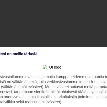
tesi on meille tärkeää
ivustollamme evästeitä ja muita kumppaneidemme tarjoamia to
stä on välttämättömiä, jotta verkkosivustomme toimisi luotettava
ti (välttämättömät evästeet). Muut evästeet auttavat meitä paran
ustasi, tarjoamaan sinulle henkilökohtaisesti räätälöityä sisält
 anonyymejä tietoja tilastollisiin tarkoituksiin (toiminnalliset ev
analytiikka sekä markkinointievästeet).