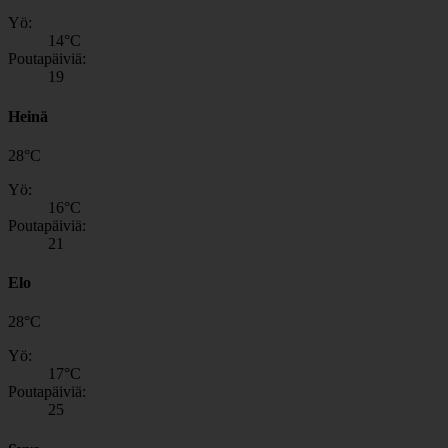
Yö:
14
°C
Poutapäiviä:
19
Heinä
28
°
C
Yö:
16
°C
Poutapäiviä:
21
Elo
28
°
C
Yö:
17
°C
Poutapäiviä:
25