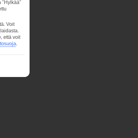
a "Hylkää"
ttu
ä. Voit
laidasta.
että voit
etosuoja
.