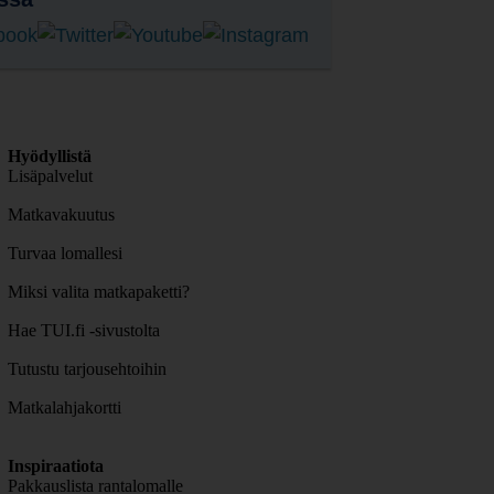
Hyödyllistä
Lisäpalvelut
Matkavakuutus
Turvaa lomallesi
Miksi valita matkapaketti?
Hae TUI.fi -sivustolta
Tutustu tarjousehtoihin
Matkalahjakortti
Inspiraatiota
Pakkauslista rantalomalle