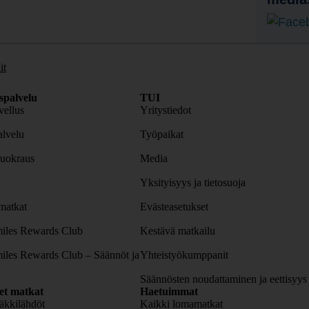
it
spalvelu
TUI
ellus
Yritystiedot
lvelu
Työpaikat
uokraus
Media
Yksityisyys ja tietosuoja
atkat
Evästeasetukset
iles Rewards Club
Kestävä matkailu
iles Rewards Club – Säännöt ja
Yhteistyökumppanit
Säännösten noudattaminen ja eettisyys
set matkat
Haetuimmat
äkkilähdöt
Kaikki lomamatkat