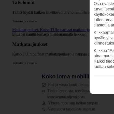
Talvilomat
Osa evästei
turvallises
Täältä löydät kaiken tarvittavan talvilomaunelmien täyttämiseen -
käyttökokem
tallentamaan
Tutustu ja varaa »
tilastot ja 
Matkatarjoukset. Katso TUIn parhaat matkatarjoukset ja nappaa 
Klikkaamal
hyväksyt v
kiinnostuk
Matkatarjoukset
Klikkaa "As
Katso TUIn parhaat matkatarjoukset ja nappaa edullinen loma l
aina muutt
Kaikki tied
Tutustu ja varaa »
luottaa sii
Koko loma mobiilissa.
Lataa
Etsi ja varaa lomia, lentoja ja hotelleja
Tiedot lennoista, hotellista ja
lentokenttäkuljetuksista
Yhteys oppaisiin kellon ympäri
Vastaanota tarjouksia suoraan