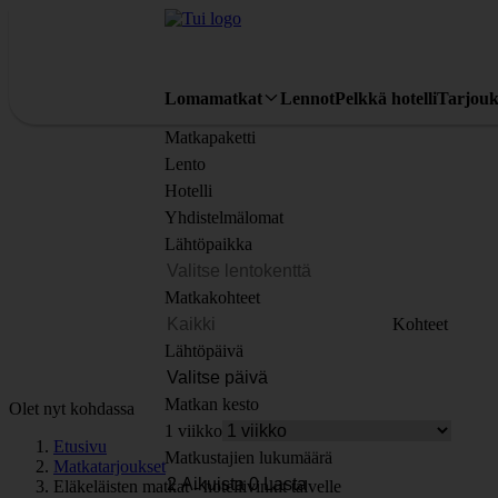
Lomamatkat
Lennot
Pelkkä hotelli
Tarjouk
Matkapaketti
Lento
Hotelli
Yhdistelmälomat
Lähtöpaikka
Matkakohteet
Kohteet
Lähtöpäivä
Matkan kesto
Olet nyt kohdassa
1 viikko
Etusivu
Matkustajien lukumäärä
Matkatarjoukset
Eläkeläisten matkat - hotellivinkit talvelle