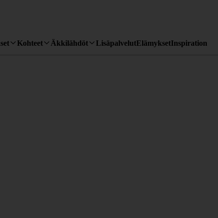
set
Kohteet
Äkkilähdöt
Lisäpalvelut
Elämykset
Inspiration