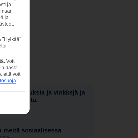
sti ja
tamaan
öä ja
ästeet,
a "Hylkää"
ttu
ä. Voit
laidasta.
että voit
etosuoja
.
nota tarjouksia ja vinkkejä ja
a uutuuksista.
laa uutiskirje
 meitä sosiaalisessa
ssa