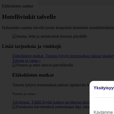
Eläkeläisten matkat
Hotellivinkit talvelle
Haluaisitko nauttia talvella kesän lempeästä lämmöstä suosikkikohteiss
Lisää tarjouksia ja vinkkejä
Eläkeläisten matkat. Tutustu lyhyen lentomatkan päässä sijaitsevi
Tutustu ja varaa »
Eläkeläisten matkat
Tutustu lyhyen lentomatkan päässä sijaitseviin lomakohteisiin ja 
Yksityisyy
Tutustu ja varaa »
Talvilomat. Täältä löydät kaiken tarvittavan talvilomaunelmien tä
Käytämme s