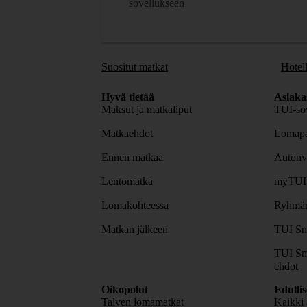
sovellukseen
Suositut matkat
Hotell
Hyvä tietää
Asiaka
Maksut ja matkaliput
TUI-sov
Matkaehdot
Lomapa
Ennen matkaa
Autonv
Lentomatka
myTUI
Lomakohteessa
Ryhmäm
Matkan jälkeen
TUI Sm
TUI Sm
ehdot
Oikopolut
Edulli
Talven lomamatkat
Kaikki 