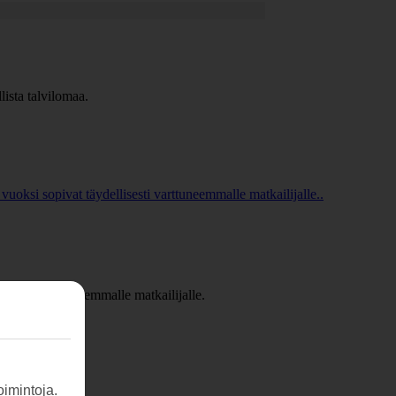
ista talvilomaa.
vuoksi sopivat täydellisesti varttuneemmalle matkailijalle..
llisesti varttuneemmalle matkailijalle.
imintoja.