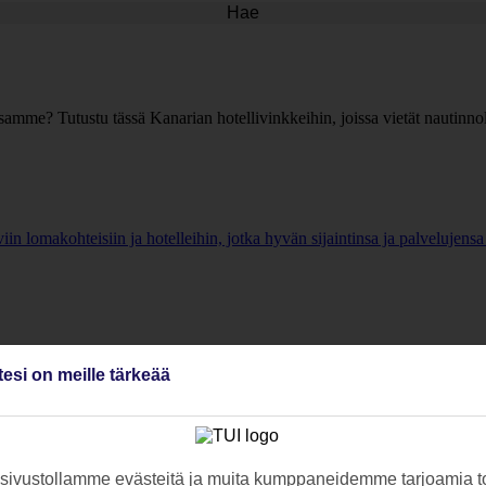
Hae
amme? Tutustu tässä Kanarian hotellivinkkeihin, joissa vietät nautinnoll
in lomakohteisiin ja hotelleihin, jotka hyvän sijaintinsa ja palvelujensa 
hotelleihin, jotka hyvän sijaintinsa ja palvelujensa vuoksi sopivat täyde
tesi on meille tärkeää
yttämiseen - kohteet, tarjoukset ja vinkit.. Tutustu ja varaa »
ivustollamme evästeitä ja muita kumppaneidemme tarjoamia to