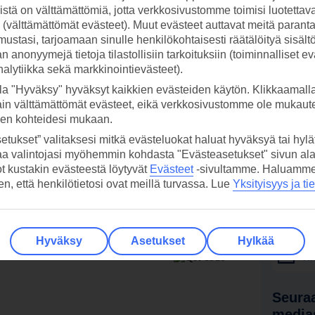
stä on välttämättömiä, jotta verkkosivustomme toimisi luotettava
ti (välttämättömät evästeet). Muut evästeet auttavat meitä paran
 kohteet, tarjoukset ja vinkit.
ustasi, tarjoamaan sinulle henkilökohtaisesti räätälöityä sisält
 anonyymejä tietoja tilastollisiin tarkoituksiin (toiminnalliset ev
analytiikka sekä markkinointievästeet).
edullinen loma lämpimälle hiekalle!. Tutustu ja varaa »
la "Hyväksy" hyväksyt kaikkien evästeiden käytön. Klikkaamall
ain välttämättömät evästeet, eikä verkkosivustomme ole mukaute
sen kohteidesi mukaan.
etukset” valitaksesi mitkä evästeluokat haluat hyväksyä tai hylät
ämpimälle hiekalle!
aa valintojasi myöhemmin kohdasta "Evästeasetukset" sivun ala
ot kustakin evästeestä löytyvät
Evästeet
-sivultamme.
Haluamme, 
hen, että henkilötietosi ovat meillä turvassa. Lue
Yksityisyys ja ti
 TUI-sovellus nyt!
Vastaa
tietoj
Lataa sovellus kätevästi lukemalla
Hyväksy
Asetukset
Hylkää
QR-koodi puhelimesi kameralla.
Ti
Seuraa
media