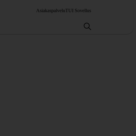
Asiakaspalvelu
TUI Sovellus