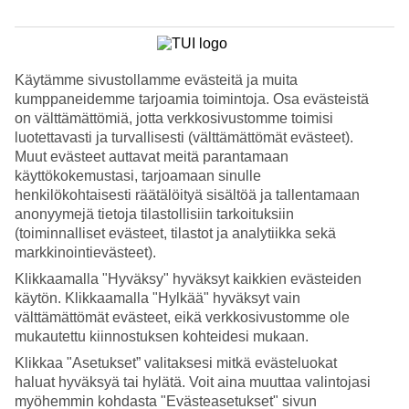
Hae
Käytämme sivustollamme evästeitä ja muita
kumppaneidemme tarjoamia toimintoja. Osa evästeistä
Olet nyt kohdassa
on välttämättömiä, jotta verkkosivustomme toimisi
luotettavasti ja turvallisesti (välttämättömät evästeet).
Etusivu
Muut evästeet auttavat meitä parantamaan
Talviloma Kanariansaarilla
käyttökokemustasi, tarjoamaan sinulle
henkilökohtaisesti räätälöityä sisältöä ja tallentamaan
Kanariansaaret
anonyymejä tietoja tilastollisiin tarkoituksiin
(toiminnalliset evästeet, tilastot ja analytiikka sekä
markkinointievästeet).
Vietä rentoa talvilomaa tai aktiivista lomaa kuntoillen, varaa All
Klikkaamalla "Hyväksy" hyväksyt kaikkien evästeiden
Inclusive -herkut vai valitsetko huoneistohotellin - Kanariansaaret
tarjoavat runsaasti vaihtoehtoja.
käytön. Klikkaamalla "Hylkää" hyväksyt vain
välttämättömät evästeet, eikä verkkosivustomme ole
Hyödynnä nyt edulliset hinnat talven Kanariansaarten lomiin.
mukautettu kiinnostuksen kohteidesi mukaan.
Klikkaa "Asetukset” valitaksesi mitkä evästeluokat
haluat hyväksyä tai hylätä. Voit aina muuttaa valintojasi
Mikä saari sopii sinulle?
myöhemmin kohdasta "Evästeasetukset" sivun