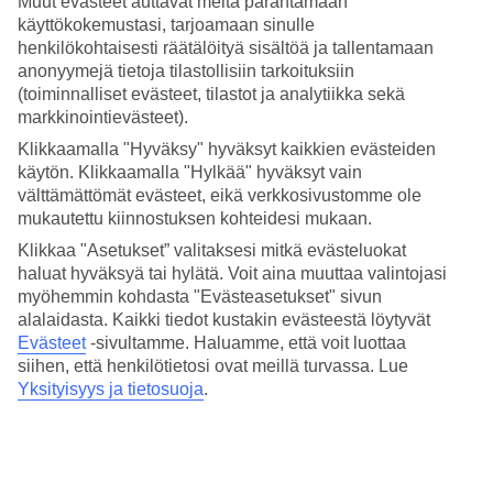
Muut evästeet auttavat meitä parantamaan
käyttökokemustasi, tarjoamaan sinulle
Hae
henkilökohtaisesti räätälöityä sisältöä ja tallentamaan
anonyymejä tietoja tilastollisiin tarkoituksiin
(toiminnalliset evästeet, tilastot ja analytiikka sekä
markkinointievästeet).
Olet nyt kohdassa
Klikkaamalla "Hyväksy" hyväksyt kaikkien evästeiden
Etusivu
käytön. Klikkaamalla "Hylkää" hyväksyt vain
välttämättömät evästeet, eikä verkkosivustomme ole
Laskettelumatkat Ranskan Alpeille
mukautettu kiinnostuksen kohteidesi mukaan.
Ranskan Alpit
Klikkaa "Asetukset” valitaksesi mitkä evästeluokat
haluat hyväksyä tai hylätä. Voit aina muuttaa valintojasi
Ranskan Alpit ovat ikisuosikki laskettelijoiden keskuudessa. Kauniit
myöhemmin kohdasta "Evästeasetukset" sivun
alppimaisemat, modernit laskettelukeskukset, gourmet-ravintolat ja
alalaidasta. Kaikki tiedot kustakin evästeestä löytyvät
vauhdikkaat after-skit odottavat!
Evästeet
-sivultamme.
Haluamme, että voit luottaa
siihen, että henkilötietosi ovat meillä turvassa. Lue
Yksityisyys ja tietosuoja
.
Koko loma mobiilissa.
Lataa TUI-sovellus nyt!