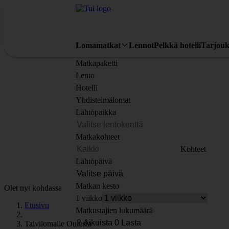
Lomamatkat
Lennot
Pelkkä hotelli
Tarjouk
Matkapaketti
Lento
Hotelli
Yhdistelmälomat
Lähtöpaikka
Matkakohteet
Kohteet
Lähtöpäivä
Matkan kesto
Olet nyt kohdassa
1 viikko
Etusivu
Matkustajien lukumäärä
Talvilomalle Oulusta