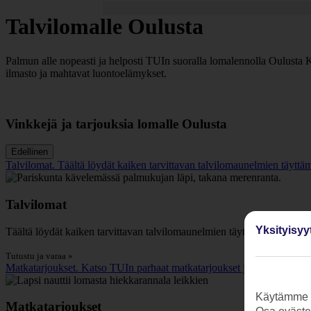
Talvilomalle Oulusta
Palmun alle nopeasti ja helposti TUIn suoralla lomalennolla Oulusta Ka
ilmasto ja mahtavat luontoelämykset.
Vinkkejä ja tarjouksia lomalle Oulusta
Edellinen
Talvilomat. Täältä löydät kaiken tarvittavan talvilomaunelmien täyttämis
Talvilomat
Yksityisyy
Täältä löydät kaiken tarvittavan talvilomaunelmien täyttämiseen - kohte
Tutustu ja varaa »
Matkatarjoukset. Katso TUIn parhaat matkatarjoukset ja nappaa edulli
Käytämme s
Matkatarjoukset