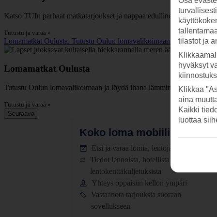
Osa evästei
turvallises
Katso TUIn parhaat matkatarjoukset ja nappaa edullinen loma lämpimä
käyttökokem
tallentamaan
Tutustu ja varaa »
Lomamatkat Oulusta. Tutustu Oulun lomavalikoimaan ja löydä ihana l
tilastot ja 
Klikkaamal
hyväksyt v
Lomamatkat Oulusta
kiinnostuk
Tutustu Oulun lomavalikoimaan ja löydä ihana lämmin loma.
Klikkaa "As
aina muutt
Tutustu ja varaa »
Kaikki tied
Seuraava
luottaa sii
Koko loma mobiilissa.
Lataa
Etsi ja varaa lomia, lentoja ja hotelleja
Tiedot lennoista, hotellista ja
lentokenttäkuljetuksista
Yhteys oppaisiin kellon ympäri
Vastaanota tarjouksia suoraan
sovellukseen