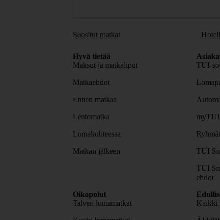
Suositut matkat
Hotell
Hyvä tietää
Asiaka
Maksut ja matkaliput
TUI-sov
Matkaehdot
Lomapa
Ennen matkaa
Autonv
Lentomatka
myTUI
Lomakohteessa
Ryhmäm
Matkan jälkeen
TUI Sm
TUI Sm
ehdot
Oikopolut
Edulli
Talven lomamatkat
Kaikki 