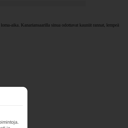
 loma-aika. Kanariansaarilla sinua odottavat kauniit rannat, lempeä
imintoja.