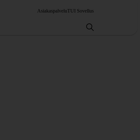
Asiakaspalvelu
TUI Sovellus