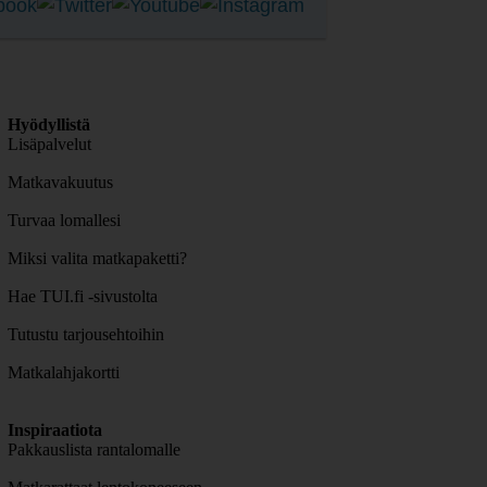
Hyödyllistä
Lisäpalvelut
Matkavakuutus
Turvaa lomallesi
Miksi valita matkapaketti?
Hae TUI.fi -sivustolta
Tutustu tarjousehtoihin
Matkalahjakortti
Inspiraatiota
Pakkauslista rantalomalle