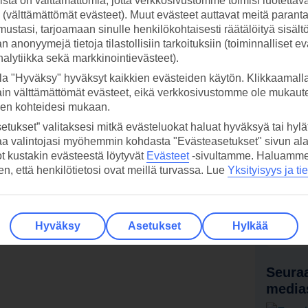
stä on välttämättömiä, jotta verkkosivustomme toimisi luotettava
ti (välttämättömät evästeet). Muut evästeet auttavat meitä paran
lle hiekalle!
ustasi, tarjoamaan sinulle henkilökohtaisesti räätälöityä sisält
 anonyymejä tietoja tilastollisiin tarkoituksiin (toiminnalliset ev
ämmin loma.. Tutustu ja varaa »
analytiikka sekä markkinointievästeet).
la "Hyväksy" hyväksyt kaikkien evästeiden käytön. Klikkaamall
ain välttämättömät evästeet, eikä verkkosivustomme ole mukaute
sen kohteidesi mukaan.
etukset” valitaksesi mitkä evästeluokat haluat hyväksyä tai hylät
aa valintojasi myöhemmin kohdasta "Evästeasetukset" sivun ala
ot kustakin evästeestä löytyvät
Evästeet
-sivultamme.
Haluamme, 
hen, että henkilötietosi ovat meillä turvassa. Lue
Yksityisyys ja ti
 TUI-sovellus nyt!
Vastaa
tietoj
Lataa sovellus kätevästi lukemalla
Hyväksy
Asetukset
Hylkää
QR-koodi puhelimesi kameralla.
Ti
Seuraa
media