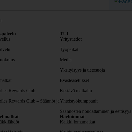
it
spalvelu
TUI
ellus
Yritystiedot
lvelu
Työpaikat
uokraus
Media
Yksityisyys ja tietosuoja
atkat
Evästeasetukset
iles Rewards Club
Kestävä matkailu
iles Rewards Club – Säännöt ja
Yhteistyökumppanit
Säännösten noudattaminen ja eettisyys
set matkat
Haetuimmat
äkkilähdöt
Kaikki lomamatkat