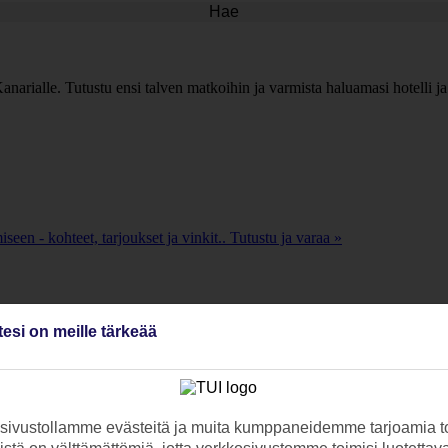
Hae
narialle. Tutustu ensi talven matkoihin ja varmista haluamasi hotelli ja
een - kohteet, tarjoukset ja vinkit.. Tutustu ja varaa »
tesi on meille tärkeää
et, tarjoukset ja vinkit.
nen loma lämpimälle hiekalle!. Tutustu ja varaa »
ivustollamme evästeitä ja muita kumppaneidemme tarjoamia to