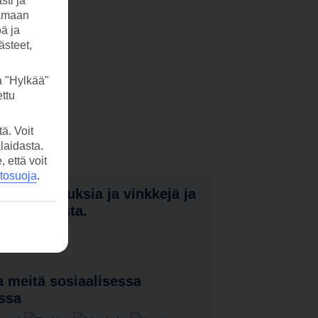
sti ja
tamaan
öä ja
ästeet,
a "Hylkää"
ttu
ä. Voit
laidasta.
että voit
etosuoja
.
nota tarjouksia ja vinkkejä ja
a uutuuksista.
laa uutiskirje
 meitä sosiaalisessa
ssa