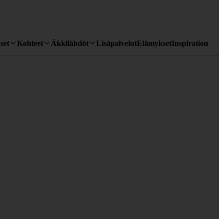
set
Kohteet
Äkkilähdöt
Lisäpalvelut
Elämykset
Inspiration