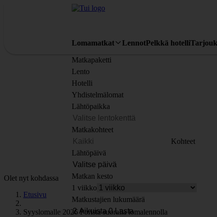
Lomamatkat
Lennot
Pelkkä hotelli
Tarjouk
Matkapaketti
Lento
Hotelli
Yhdistelmälomat
Lähtöpaikka
Matkakohteet
Kohteet
Lähtöpäivä
Matkan kesto
Olet nyt kohdassa
1 viikko
Etusivu
Matkustajien lukumäärä
Syyslomalle 2026 Porista suoralla lomalennolla