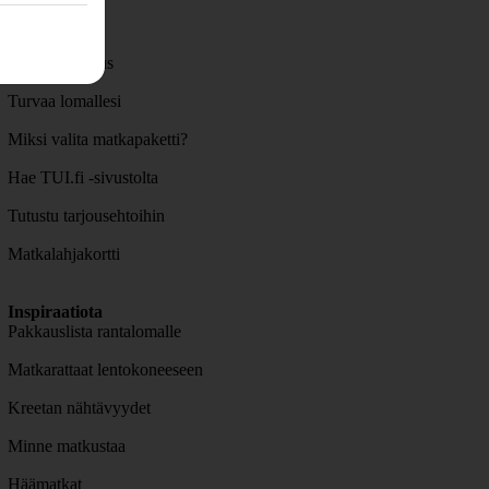
Hyödyllistä
Lisäpalvelut
Matkavakuutus
Turvaa lomallesi
Miksi valita matkapaketti?
Hae TUI.fi -sivustolta
Tutustu tarjousehtoihin
Matkalahjakortti
Inspiraatiota
Pakkauslista rantalomalle
Matkarattaat lentokoneeseen
Kreetan nähtävyydet
Minne matkustaa
Häämatkat