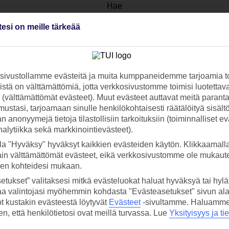
Hae
tesi on meille tärkeää
ääset nopeasti ja helposti Porista suoraan lämpimälle syyslomalle.Hinna
ivustollamme evästeitä ja muita kumppaneidemme tarjoamia to
 TUI-sovellus nyt!
Vastaa
stä on välttämättömiä, jotta verkkosivustomme toimisi luotettava
tietoj
ti (välttämättömät evästeet). Muut evästeet auttavat meitä paran
Lataa sovellus kätevästi lukemalla
ustasi, tarjoamaan sinulle henkilökohtaisesti räätälöityä sisält
QR-koodi puhelimesi kameralla.
Ti
 anonyymejä tietoja tilastollisiin tarkoituksiin (toiminnalliset ev
analytiikka sekä markkinointievästeet).
la "Hyväksy" hyväksyt kaikkien evästeiden käytön. Klikkaamall
Seuraa
ain välttämättömät evästeet, eikä verkkosivustomme ole mukaute
media
sen kohteidesi mukaan.
etukset” valitaksesi mitkä evästeluokat haluat hyväksyä tai hylät
aa valintojasi myöhemmin kohdasta "Evästeasetukset" sivun ala
ot kustakin evästeestä löytyvät
Evästeet
-sivultamme.
Haluamme, 
it
hen, että henkilötietosi ovat meillä turvassa. Lue
Yksityisyys ja ti