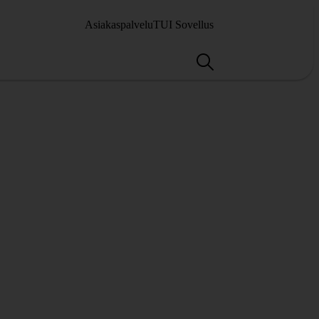
Asiakaspalvelu
TUI Sovellus