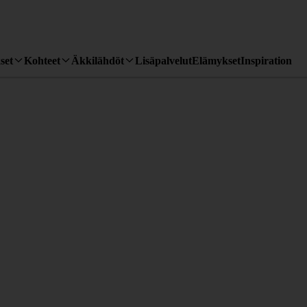
set
Kohteet
Äkkilähdöt
Lisäpalvelut
Elämykset
Inspiration