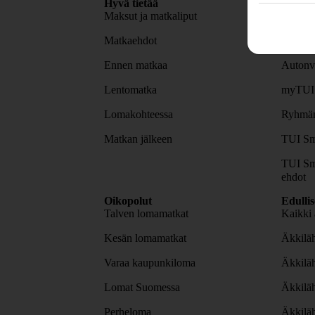
Hyvä tietää
Asiaka
Maksut ja matkaliput
TUI-sov
Matkaehdot
Lomapa
Ennen matkaa
Autonv
Lentomatka
myTUI
Lomakohteessa
Ryhmäm
Matkan jälkeen
TUI Sm
TUI Sm
ehdot
Oikopolut
Edulli
Talven lomamatkat
Kaikki 
Kesän lomamatkat
Äkkiläh
Varaa kaupunkiloma
Äkkilä
Lomat Suomessa
Äkkilä
Perheloma
Äkkilä