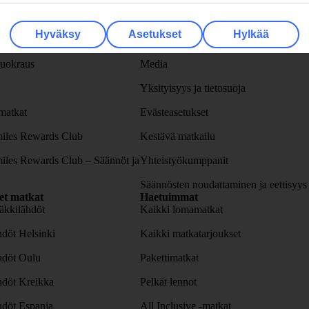
spalvelu
TUI
ellus
Yritystiedot
Hyväksy
Asetukset
Hylkää
lvelu
Työpaikat
uokraus
Media
Yksityisyys ja tietosuoja
atkat
Evästeasetukset
iles Rewards Club
Kestävä matkailu
iles Rewards Club – Säännöt ja
Yhteistyökumppanit
Säännösten noudattaminen ja eettisyys
set matkat
Haetuimmat
äkkilähdöt
Kaikki lomamatkat
döt Helsinki
Kaikki matkatarjoukset
hdöt Oulu
Pakettimatkat
hdöt Kreikka
Pelkät lennot
hdöt Espanja
All Inclusive -matkat