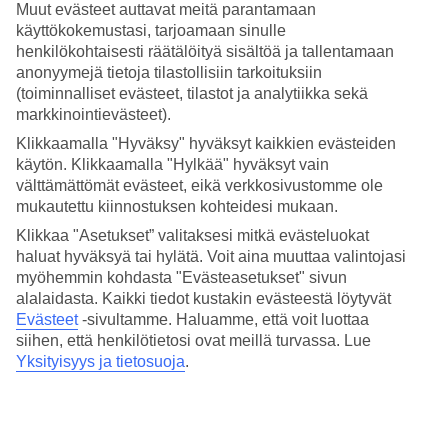
Muut evästeet auttavat meitä parantamaan
käyttökokemustasi, tarjoamaan sinulle
Hae
henkilökohtaisesti räätälöityä sisältöä ja tallentamaan
anonyymejä tietoja tilastollisiin tarkoituksiin
(toiminnalliset evästeet, tilastot ja analytiikka sekä
markkinointievästeet).
Olet nyt kohdassa
Klikkaamalla "Hyväksy" hyväksyt kaikkien evästeiden
Etusivu
käytön. Klikkaamalla "Hylkää" hyväksyt vain
välttämättömät evästeet, eikä verkkosivustomme ole
TUIn talven suorat lomalennot Helsingistä
mukautettu kiinnostuksen kohteidesi mukaan.
Talven suorat lomalennot
Klikkaa "Asetukset” valitaksesi mitkä evästeluokat
haluat hyväksyä tai hylätä. Voit aina muuttaa valintojasi
Helsingistä
myöhemmin kohdasta "Evästeasetukset" sivun
alalaidasta. Kaikki tiedot kustakin evästeestä löytyvät
Evästeet
-sivultamme.
Haluamme, että voit luottaa
Tutustu suorilla lomalennoilla toteutettaviin matkapaketteihimme ja
siihen, että henkilötietosi ovat meillä turvassa. Lue
varaa lämmin talviloma, suoralla lomalennolla Helsingistä. Nopein
tie lomalle!
Yksityisyys ja tietosuoja
.
Hinnat kahdelle. Voit vaihtaa kohteen, matkustajien määrän ja
matkan pituuden vetovalikosta.